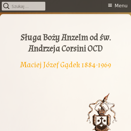
Szukaj:
Menu
Menu
główne
Przeskocz
do
treści
Sługa Boży Anzelm od św.
Andrzeja Corsini OCD
Maciej Józef Gądek 1884-1969