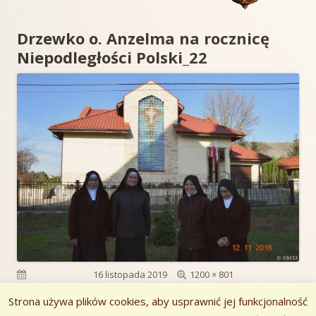
Drzewko o. Anzelma na rocznicę
Niepodległości Polski_22
Pełny
Opublikowano
16 listopada 2019
1200 × 801
rozmiar
Strona używa plików cookies, aby usprawnić jej funkcjonalność