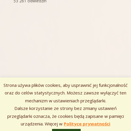
53 261 odwiedzin
Strona używa plików cookies, aby usprawnić jej funkcjonalność
oraz do celów statystycznych. Możesz zawsze wyłączyć ten
mechanizm w ustawieniach przeglądarki.
Zawartość
Dalsze korzystanie ze strony bez zmiany ustawień
Szukaj:
stopki
przeglądarki oznacza, że cookies będą zapisane w pamięci
urządzenia. Więcej w
Polityce prywatności
Korzystamy z
•
Tiny Framework
Zaloguj się