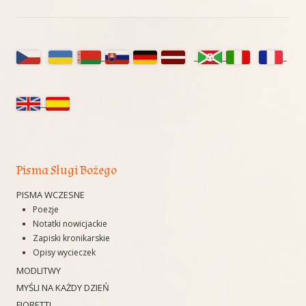
Główny
panel
boczny
Pisma Sługi Bożego
PISMA WCZESNE
Poezje
Notatki nowicjackie
Zapiski kronikarskie
Opisy wycieczek
MODLITWY
MYŚLI NA KAŻDY DZIEŃ
FIORETTI