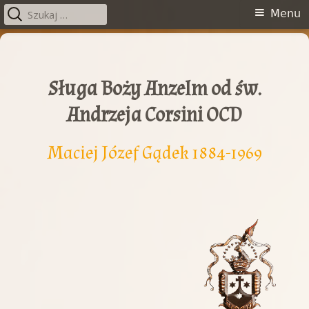
Szukaj:
Menu
Menu
główne
Przeskocz
do
treści
Sługa Boży Anzelm od św.
Andrzeja Corsini OCD
Maciej Józef Gądek 1884-1969