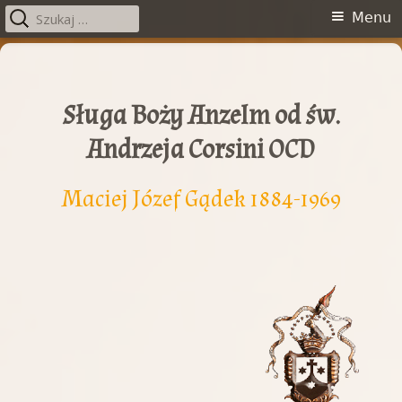
Szukaj:
Menu
Menu
główne
Przeskocz
do
treści
Sługa Boży Anzelm od św.
Andrzeja Corsini OCD
Maciej Józef Gądek 1884-1969