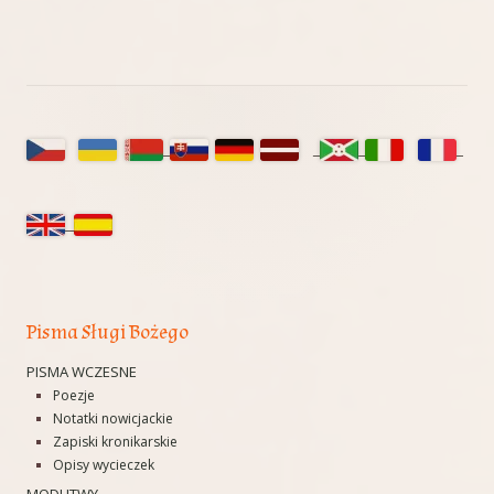
Główny
panel
boczny
Pisma Sługi Bożego
PISMA WCZESNE
Poezje
Notatki nowicjackie
Zapiski kronikarskie
Opisy wycieczek