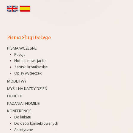
w
boczny
n
o
w
Pisma Sługi Bożego
y
m
PISMA WCZESNE
Poezje
o
Notatki nowicjackie
k
Zapiski kronikarskie
Opisy wycieczek
n
MODLITWY
i
MYŚLI NA KAŻDY DZIEŃ
e
FIORETTI
KAZANIA I HOMILIE
KONFERENCJE
Do laikatu
Do osób konsekrowanych
Ascetyczne