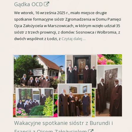
ę
S
Gądka OCD
w
t
We wtorek, 16 września 2025 r., miało miejsce drugie
n
spotkanie formacyjne sióstr Zgromadzenia w Domu Pamięci
r
Ojca Założyciela w Marszowicach, w którym wzięło udział 35
o
o
sióstr z trzech prowincji, z domów: Sosnowca i Wolbromia, z
w
n
dwóch wspólnot z Łodzi, z
Czytaj dalej ...
y
a
m
o
o
t
k
w
n
i
i
e
e
r
a
s
Wakacyjne spotkanie sióstr z Burundi i
i
S
Francji z Ojcem Założycielem