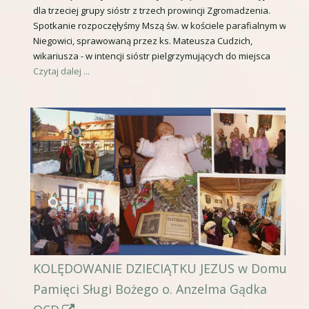
w
dla trzeciej grupy sióstr z trzech prowincji Zgromadzenia.
r
Spotkanie rozpoczęłyśmy Mszą św. w kościele parafialnym w
n
o
Niegowici, sprawowaną przez ks. Mateusza Cudzich,
o
n
wikariusza - w intencji sióstr pielgrzymujących do miejsca
Czytaj dalej ...
w
a
y
o
m
t
o
w
k
i
n
e
i
r
e
a
s
i
KOLĘDOWANIE DZIECIĄTKU JEZUS w Domu
ę
Pamięci Sługi Bożego o. Anzelma Gądka
w