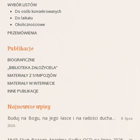
WYBÓR LISTÓW
Do osób konsekrowanych
Do laikatu
Okolicznościowe
PRZEMÓWIENIA
Publikacje
BIOGRAFICZNE
„BIBLIOTEKA ZAŁOŻYCIELA”
MATERIAŁY Z SYMPOZJÓW
MATERIAŁY W INTERNECIE
INNE PUBLIKACJE
Najnowsze wpisy
Buduj na Bogu, na Jego łasce i na radości ducha…
8 lipca
2026
Myśli Sługi Bożego Anzelma Gądka OCD na lipiec 2026