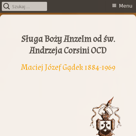
Szukaj:
Menu
Menu
główne
Przeskocz
do
treści
Sługa Boży Anzelm od św.
Andrzeja Corsini OCD
Maciej Józef Gądek 1884-1969