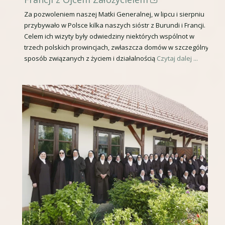
ę
t
Za pozwoleniem naszej Matki Generalnej, w lipcu i sierpniu
w
przybywało w Polsce kilka naszych sióstr z Burundi i Francji.
r
n
Celem ich wizyty były odwiedziny niektórych wspólnot w
o
trzech polskich prowincjach, zwłaszcza domów w szczególny
o
n
sposób związanych z życiem i działalnością
Czytaj dalej ...
w
a
y
o
m
t
o
w
k
i
n
e
i
r
e
a
s
i