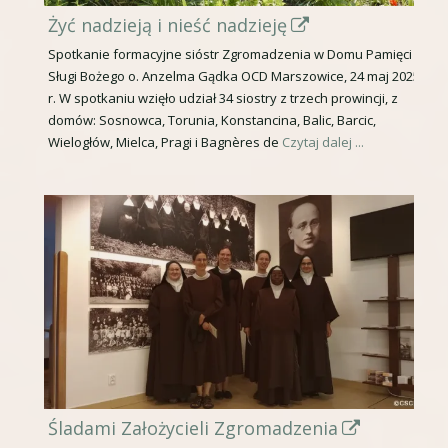
ę
S
Żyć nadzieją i nieść nadzieję
w
t
Spotkanie formacyjne sióstr Zgromadzenia w Domu Pamięci
n
Sługi Bożego o. Anzelma Gądka OCD Marszowice, 24 maj 2025
r
o
r. W spotkaniu wzięło udział 34 siostry z trzech prowincji, z
o
w
domów: Sosnowca, Torunia, Konstancina, Balic, Barcic,
n
Wielogłów, Mielca, Pragi i Bagnères de
Czytaj dalej ...
y
a
m
o
o
t
k
w
n
i
i
e
e
r
a
s
S
Śladami Założycieli Zgromadzenia
i