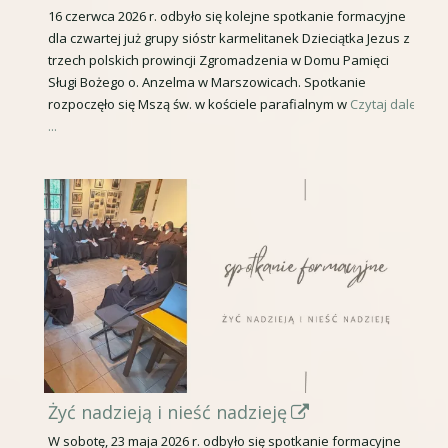
t
16 czerwca 2026 r. odbyło się kolejne spotkanie formacyjne
dla czwartej już grupy sióstr karmelitanek Dzieciątka Jezus z
r
trzech polskich prowincji Zgromadzenia w Domu Pamięci
o
Sługi Bożego o. Anzelma w Marszowicach. Spotkanie
n
rozpoczęło się Mszą św. w kościele parafialnym w
Czytaj dalej
...
a
o
t
w
i
e
r
a
s
i
S
Żyć nadzieją i nieść nadzieję
ę
t
W sobotę, 23 maja 2026 r. odbyło się spotkanie formacyjne