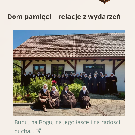
Dom pamięci – relacje z wydarzeń
Buduj na Bogu, na Jego łasce i na radości
S
ducha…