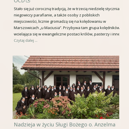
S
OCD
n
t
Stało się już coroczną tradycją, że w trzecią niedzielę stycznia
o
niegowiccy parafianie, a także osoby z pobliskich
r
miejscowości, licznie gromadzą się na kolędowaniu w
w
o
Marszowicach „u Maciusia”. Przybywa tam grupa kolędników
y
n
wcielająca się w ewangeliczne postaci królów, pasterzy i inne,
Czytaj dalej ...
m
a
o
o
k
t
n
w
i
i
e
e
r
a
s
i
Nadzieja w życiu Sługi Bożego o. Anzelma