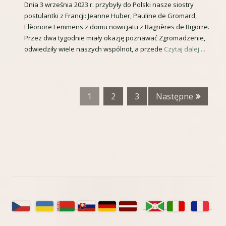
t
Dnia 3 września 2023 r. przybyły do Polski nasze siostry
ę
postulantki z Francji: Jeanne Huber, Pauline de Gromard,
r
w
Elèonore Lemmens z domu nowicjatu z Bagnères de Bigorre.
o
Przez dwa tygodnie miały okazję poznawać Zgromadzenie,
n
n
odwiedziły wiele naszych wspólnot, a przede
Czytaj dalej ...
o
a
w
o
y
t
1
2
3
Następne
m
w
o
i
k
e
n
r
i
a
e
s
Główny
i
panel
ę