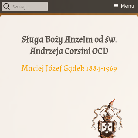
Szukaj:
Menu
Menu
główne
Przeskocz
do
treści
Sługa Boży Anzelm od św.
Andrzeja Corsini OCD
Maciej Józef Gądek 1884-1969