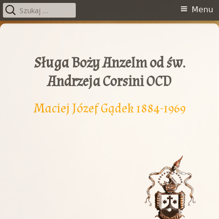
Szukaj:
Menu
Menu
główne
Przeskocz
do
treści
Sługa Boży Anzelm od św.
Andrzeja Corsini OCD
Maciej Józef Gądek 1884-1969