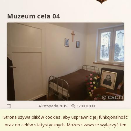
Muzeum cela 04
Pełny
Opublikowano
4 listopada 2019
1200 × 800
rozmiar
Strona używa plików cookies, aby usprawnić jej funkcjonalność
oraz do celów statystycznych. Możesz zawsze wyłączyć ten
Poprzedni obrazek
Następny obrazek