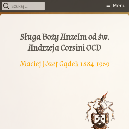
Szukaj:
Menu
Menu
główne
Przeskocz
do
treści
Sługa Boży Anzelm od św.
Andrzeja Corsini OCD
Maciej Józef Gądek 1884-1969