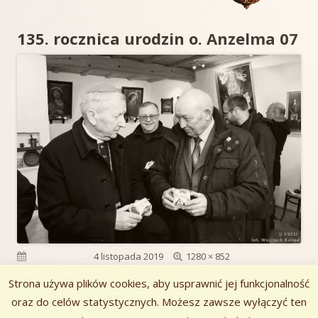
135. rocznica urodzin o. Anzelma 07
Pełny
Opublikowano
4 listopada 2019
1280 × 852
rozmiar
Strona używa plików cookies, aby usprawnić jej funkcjonalność
oraz do celów statystycznych. Możesz zawsze wyłączyć ten
Poprzedni obrazek
Następny obrazek