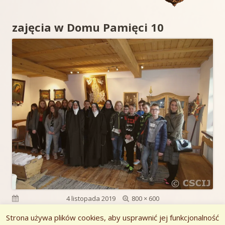
zajęcia w Domu Pamięci 10
Pełny
Opublikowano
4 listopada 2019
800 × 600
rozmiar
Strona używa plików cookies, aby usprawnić jej funkcjonalność