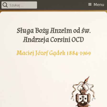
Szukaj:
Menu
Menu
główne
Przeskocz
do
treści
Sługa Boży Anzelm od św.
Andrzeja Corsini OCD
Maciej Józef Gądek 1884-1969