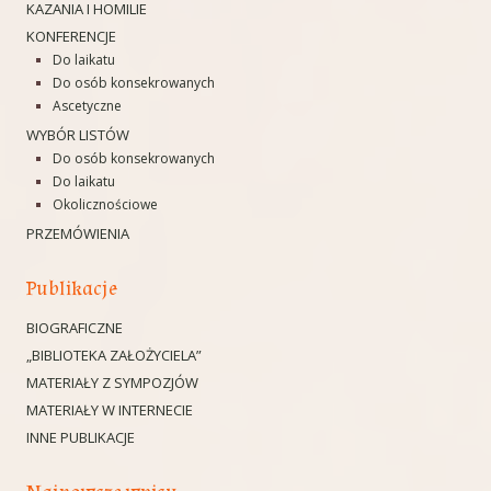
i
KAZANIA I HOMILIE
e
KONFERENCJE
Do laikatu
Do osób konsekrowanych
Ascetyczne
WYBÓR LISTÓW
Do osób konsekrowanych
Do laikatu
Okolicznościowe
PRZEMÓWIENIA
Publikacje
BIOGRAFICZNE
„BIBLIOTEKA ZAŁOŻYCIELA”
MATERIAŁY Z SYMPOZJÓW
MATERIAŁY W INTERNECIE
INNE PUBLIKACJE