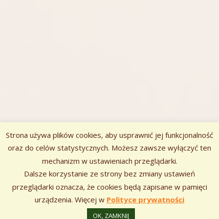
Strona używa plików cookies, aby usprawnić jej funkcjonalność
oraz do celów statystycznych. Możesz zawsze wyłączyć ten
mechanizm w ustawieniach przeglądarki.
Zawartość
Dalsze korzystanie ze strony bez zmiany ustawień
Szukaj:
stopki
przeglądarki oznacza, że cookies będą zapisane w pamięci
urządzenia. Więcej w
Polityce prywatności
Korzystamy z
•
Tiny Framework
Zaloguj się
OK, ZAMKNIJ