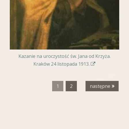
n
o
w
y
m
o
k
Kazanie na uroczystość św. Jana od Krzyża.
n
S
Kraków 24 listopada 1913.
i
t
e
r
1
2
następne
o
n
a
o
t
w