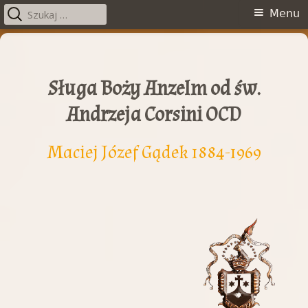
Szukaj:
Menu
Menu
główne
Przeskocz
do
treści
Sługa Boży Anzelm od św.
Andrzeja Corsini OCD
e
Maciej Józef Gądek 1884-1969
i
n
k
o
e
m
i
y
n
w
k
o
o