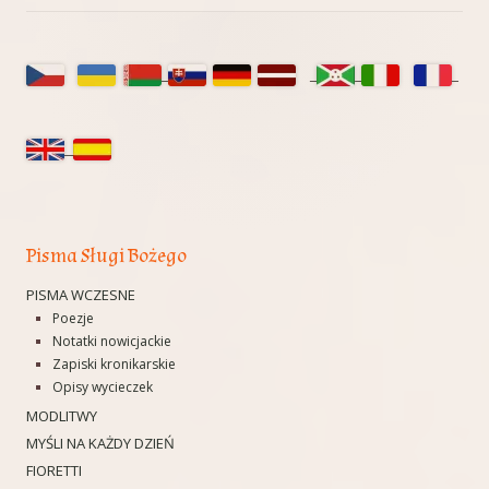
i
e
Główny
r
panel
a
boczny
s
i
ę
w
n
Pisma Sługi Bożego
o
PISMA WCZESNE
w
Poezje
y
Notatki nowicjackie
Zapiski kronikarskie
m
Opisy wycieczek
o
MODLITWY
k
MYŚLI NA KAŻDY DZIEŃ
n
FIORETTI