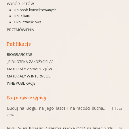
WYBÓR LISTÓW
Do osób konsekrowanych
Do laikatu
Okolicznościowe
PRZEMÓWIENIA
Publikacje
BIOGRAFICZNE
„BIBLIOTEKA ZAŁOŻYCIELA”
MATERIAŁY Z SYMPOZJÓW
MATERIAŁY W INTERNECIE
INNE PUBLIKACJE
Najnowsze wpisy
Buduj na Bogu, na Jego łasce i na radości ducha…
8 lipca
2026
Myśli Sługi Bożego Anzelma Gądka OCD na lipiec 2026
28