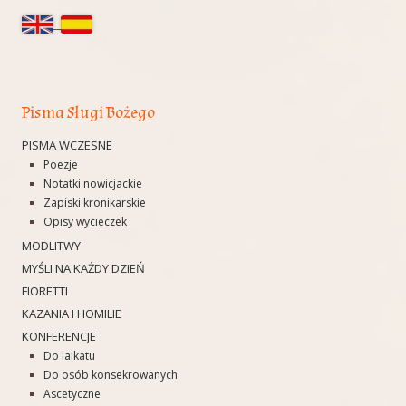
boczny
Pisma Sługi Bożego
PISMA WCZESNE
Poezje
Notatki nowicjackie
Zapiski kronikarskie
Opisy wycieczek
MODLITWY
MYŚLI NA KAŻDY DZIEŃ
FIORETTI
KAZANIA I HOMILIE
KONFERENCJE
Do laikatu
Do osób konsekrowanych
Ascetyczne