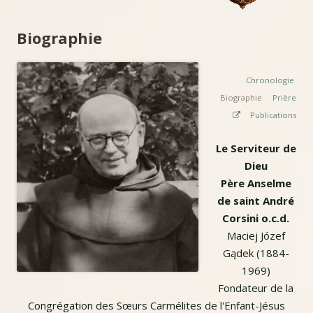
Biographie
Chronologie
Biographie
Prière
Strona
Publications
otwiera
się
Le Serviteur de
w
Dieu
nowym
oknie
Père Anselme
de saint André
Corsini o.c.d.
Maciej Józef
Gądek (1884-
1969)
Fondateur de la
Congrégation des Sœurs Carmélites de l'Enfant-Jésus