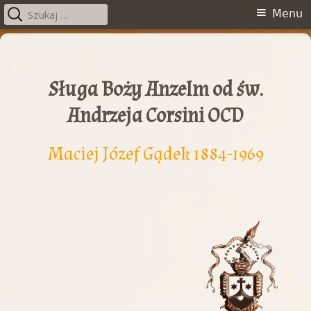
Szukaj:
Menu
Menu
główne
Przeskocz
do
treści
Sługa Boży Anzelm od św.
Andrzeja Corsini OCD
Maciej Józef Gądek 1884-1969