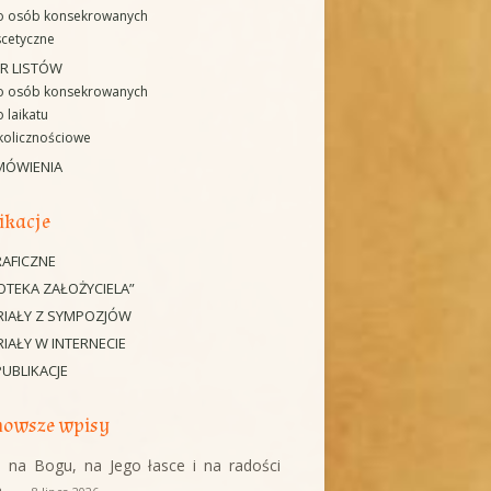
o osób konsekrowanych
cetyczne
R LISTÓW
o osób konsekrowanych
 laikatu
kolicznościowe
MÓWIENIA
ikacje
AFICZNE
IOTEKA ZAŁOŻYCIELA”
RIAŁY Z SYMPOZJÓW
IAŁY W INTERNECIE
PUBLIKACJE
owsze wpisy
 na Bogu, na Jego łasce i na radości
a…