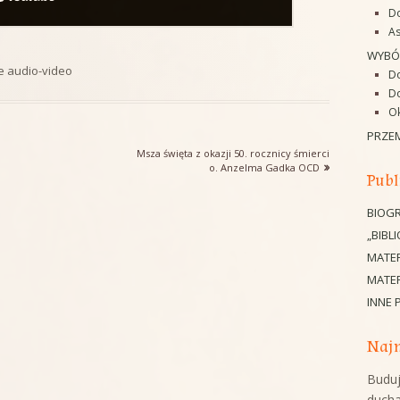
D
As
WYBÓ
rie
e audio-video
D
Do
O
PRZE
Następny
Msza święta z okazji 50. rocznicy śmierci
artykół:
o. Anzelma Gadka OCD
Publ
BIOGR
„BIBL
MATE
MATER
INNE 
Najn
Buduj
duch