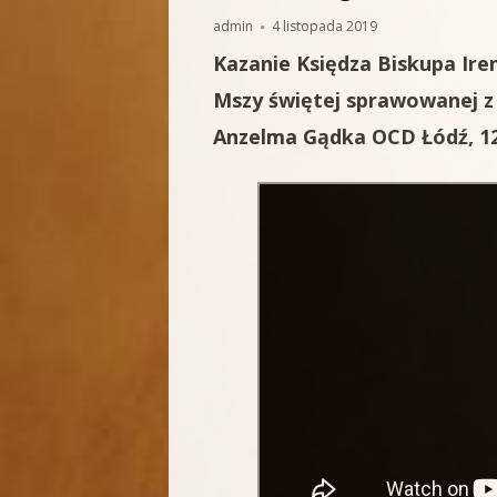
BIOGRAFIA
MODLITW
Autor
Opublikowano
admin
4 listopada 2019
FOTOGALERIA
ŚWIADEC
Kazanie Księdza Biskupa Ir
Mszy świętej sprawowanej z o
AUDIO-VI
Anzelma Gądka OCD Łódź, 12 
SKRZYNKA