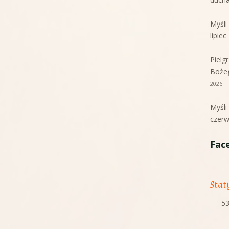
Myśl
lipie
Pielg
Boże
2026
Myśl
czerw
Fac
Stat
53