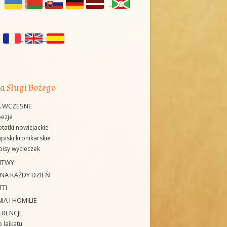
IE
ZWIEDZANIE
WICEPOSTULACJA
nel
ERIA MUZEUM
RELACJE Z WYDARZEŃ
KLASZTOR NIEGOWIĆ
czny
KOLĘDOWANIE „U MACIUSIA”
POLITYKA PRYWATNOŚCI
ORATORIUM „EMMANUEL”
H
a Sługi Bożego
REKOLEKCJE INDYWIDUALNE
A WCZESNE
ŚWIADECTWA
ezje
tatki nowicjackie
FOTO-GALERIA DOMU PAMIĘCI
piski kronikarskie
isy wycieczek
ITWY
 NA KAŻDY DZIEŃ
TTI
IA I HOMILIE
ERENCJE
 laikatu