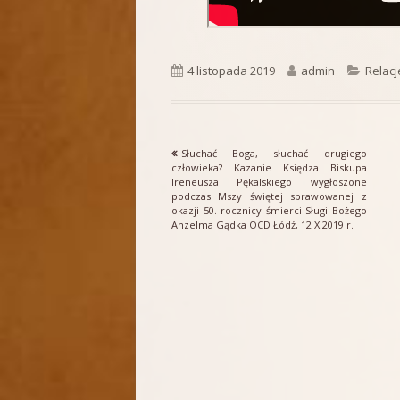
Opublikowano
Autor
Katego
4 listopada 2019
admin
Relacj
Poprzedni
Słuchać Boga, słuchać drugiego
Nawigacja
artykół
człowieka? Kazanie Księdza Biskupa
Ireneusza Pękalskiego wygłoszone
wpisu
podczas Mszy świętej sprawowanej z
okazji 50. rocznicy śmierci Sługi Bożego
Anzelma Gądka OCD Łódź, 12 X 2019 r.