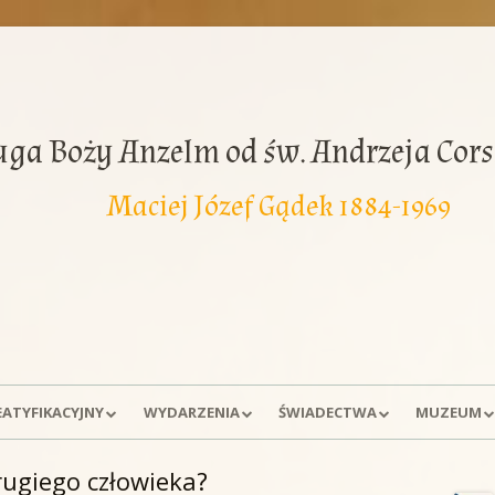
uga Boży Anzelm od św. Andrzeja Cors
Maciej Józef Gądek 1884-1969
EATYFIKACYJNY
WYDARZENIA
ŚWIADECTWA
MUZEUM
A SPRAWY
DNI MODLITW
WSPOMNIENIA
EKSPOZYCJ
rugiego człowieka?
Gł