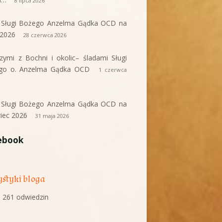
8 lipca 2026
i Sługi Bożego Anzelma Gądka OCD na
c 2026
28 czerwca 2026
rzymi z Bochni i okolic– śladami Sługi
go o. Anzelma Gądka OCD
1 czerwca
i Sługi Bożego Anzelma Gądka OCD na
iec 2026
31 maja 2026
ebook
ystyki bloga
 261 odwiedzin