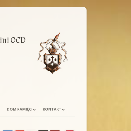
ini OCD
DOM PAMIĘCI
KONTAKT
E
HISTORIA
POSTULACJA
ówny