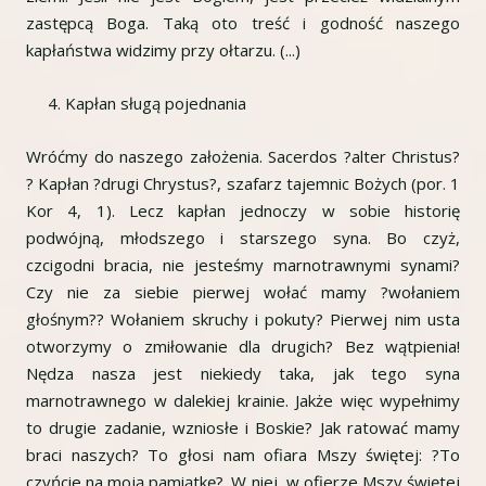
zastępcą Boga. Taką oto treść i godność naszego
kapłaństwa widzimy przy ołtarzu. (...)
Kapłan sługą pojednania
Wróćmy do naszego założenia. Sacerdos ?alter Christus?
? Kapłan ?drugi Chrystus?, szafarz tajemnic Bożych (por. 1
Kor 4, 1). Lecz kapłan jednoczy w sobie historię
podwójną, młodszego i starszego syna. Bo czyż,
czcigodni bracia, nie jesteśmy marnotrawnymi synami?
Czy nie za siebie pierwej wołać mamy ?wołaniem
głośnym?? Wołaniem skruchy i pokuty? Pierwej nim usta
otworzymy o zmiłowanie dla drugich? Bez wątpienia!
Nędza nasza jest niekiedy taka, jak tego syna
marnotrawnego w dalekiej krainie. Jakże więc wypełnimy
to drugie zadanie, wzniosłe i Boskie? Jak ratować mamy
braci naszych? To głosi nam ofiara Mszy świętej: ?To
czyńcie na moją pamiątkę?. W niej, w ofierze Mszy świętej