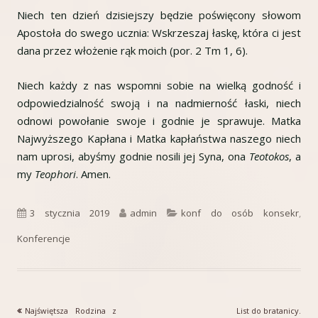
Niech ten dzień dzisiejszy będzie poświęcony słowom
Apostoła do swego ucznia: Wskrzeszaj łaskę, która ci jest
dana przez włożenie rąk moich (por. 2 Tm 1, 6).
Niech każdy z nas wspomni sobie na wielką godność i
odpowiedzialność swoją i na nadmierność łaski, niech
odnowi powołanie swoje i godnie je sprawuje. Matka
Najwyższego Kapłana i Matka kapłaństwa naszego niech
nam uprosi, abyśmy godnie nosili jej Syna, ona
Teotokos
, a
my
Teophori
. Amen.
Opublikowano
Autor
Kategorie
3 stycznia 2019
admin
konf do osób konsekr
,
Konferencje
Poprzedni
Następny
Najświętsza Rodzina z
List do bratanicy.
Nawigacja