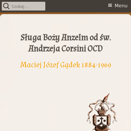
Szukaj:
Menu
Menu
główne
Przeskocz
do
treści
Sługa Boży Anzelm od św.
Andrzeja Corsini OCD
Maciej Józef Gądek 1884-1969