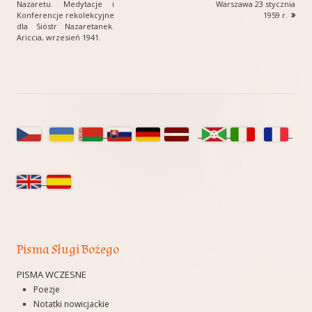
artykół
artykół:
Nazaretu. Medytacje i
Warszawa 23 stycznia
Konferencje rekolekcyjne
1959 r.
wpisu
dla Sióstr Nazaretanek.
Ariccia, wrzesień 1941.
Główny
panel
boczny
Pisma Sługi Bożego
PISMA WCZESNE
Poezje
Notatki nowicjackie