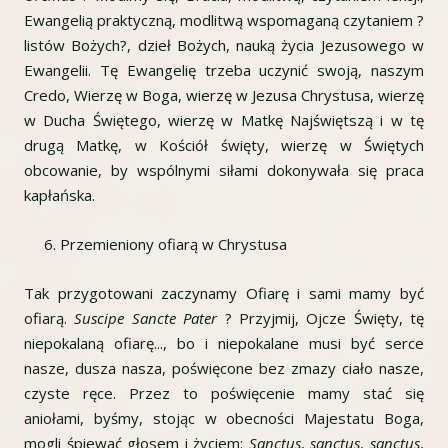
Ewangelią praktyczną, modlitwą wspomaganą czytaniem ?
listów Bożych?, dzieł Bożych, nauką życia Jezusowego w
Ewangelii. Tę Ewangelię trzeba uczynić swoją, naszym
Credo, Wierzę w Boga, wierzę w Jezusa Chrystusa, wierzę
w Ducha Świętego, wierzę w Matkę Najświętszą i w tę
drugą Matkę, w Kościół święty, wierzę w Świętych
obcowanie, by wspólnymi siłami dokonywała się praca
kapłańska.
Przemieniony ofiarą w Chrystusa
Tak przygotowani zaczynamy Ofiarę i sami mamy być
ofiarą.
Suscipe Sancte Pater
? Przyjmij, Ojcze Święty, tę
niepokalaną ofiarę..., bo i niepokalane musi być serce
nasze, dusza nasza, poświęcone bez zmazy ciało nasze,
czyste ręce. Przez to poświęcenie mamy stać się
aniołami, byśmy, stojąc w obecności Majestatu Boga,
mogli śpiewać głosem i życiem:
Sanctus
,
sanctus
,
sanctus
,