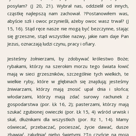
posyłam? (J 20, 21). Wybrał nas, oddzielił od innych,
cząstkę najlepszą nam zachował. ?Postanowiłem was,
abyście szli i owoc przynieśli, ażeby owoc wasz trwał? (J
15, 16). Stąd ręce nasze nie mogą być bezczynne, stając
się grzeszne, stąd wszystkie nazwy, jakie nam daje Pan
Jezus, oznaczają ludzi czynu, pracy i ofiary.
Jesteśmy żołnierzami, by zdobywać królestwo Boże;
rybakami, którzy na szerokim morzu tego świata łowić
mają w sieci grzeszników, szczególnie tych wielkich, te
wielkie ryby, które w głębinach się znajdują; jesteśmy
żniwiarzami, którzy mają znosić upał dnia i słońca;
włodarzami, którzy mają zdać surowy rachunek z
gospodarstwa (por. Łk 16, 2); pasterzami, którzy mają
szukać zgubionej owieczki (por. Łk 15, 4) wśród urwisk i
skał, dłużnikami dla wszystkich (por. Rz 1, 14). Mamy
oświecać, przebaczać, pocieszać, życie dawać, dusze
zbawiać, zaludniać niebo świętymi. ?To czyńcie na moją