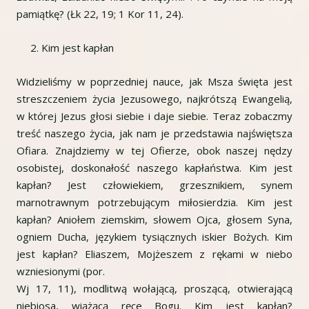
pamiątkę? (Łk 22, 19; 1 Kor 11, 24).
Kim jest kapłan
Widzieliśmy w poprzedniej nauce, jak Msza święta jest
streszczeniem życia Jezusowego, najkrótszą Ewangelią,
w której Jezus głosi siebie i daje siebie. Teraz zobaczmy
treść naszego życia, jak nam je przedstawia najświętsza
Ofiara. Znajdziemy w tej Ofierze, obok naszej nędzy
osobistej, doskonałość naszego kapłaństwa. Kim jest
kapłan? Jest człowiekiem, grzesznikiem, synem
marnotrawnym potrzebującym miłosierdzia. Kim jest
kapłan? Aniołem ziemskim, słowem Ojca, głosem Syna,
ogniem Ducha, językiem tysiącznych iskier Bożych. Kim
jest kapłan? Eliaszem, Mojżeszem z rękami w niebo
wzniesionymi (por.
Wj 17, 11), modlitwą wołającą, proszącą, otwierającą
niebiosa, wiążącą ręce Bogu. Kim jest kapłan?