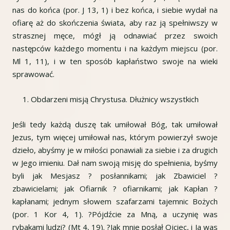
nas do końca (por. J 13, 1) i bez końca, i siebie wydał na
ofiarę aż do skończenia świata, aby raz ją spełniwszy w
strasznej męce, mógł ją odnawiać przez swoich
następców każdego momentu i na każdym miejscu (por.
Ml 1, 11), i w ten sposób kapłaństwo swoje na wieki
sprawować.
Obdarzeni misją Chrystusa. Dłużnicy wszystkich
Jeśli tedy każdą duszę tak umiłował Bóg, tak umiłował
Jezus, tym więcej umiłował nas, którym powierzył swoje
dzieło, abyśmy je w miłości ponawiali za siebie i za drugich
w Jego imieniu. Dał nam swoją misję do spełnienia, byśmy
byli jak Mesjasz ? posłannikami; jak Zbawiciel ?
zbawicielami; jak Ofiarnik ? ofiarnikami; jak Kapłan ?
kapłanami; jednym słowem szafarzami tajemnic Bożych
(por. 1 Kor 4, 1). ?Pójdźcie za Mną, a uczynię was
rybakami ludzi? (Mt 4, 19). ?Jak mnie posłał Ojciec, i Ja was