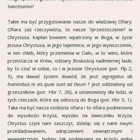
Sanctissimo?
Takie ma być przygotowanie nasze do właściwej Ofiary.
Ofiara zaś rzeczywista, to nasze ?przeistoczenie? w
Chrystusa. Kapłan bowiem wpatrzony w Boga, w życie
Jezusa Chrystusa, w Jego tajemnice, w Jego wyniszczenie,
w ten chleb, który przemienia w Ciało, w to wino, które
przeistacza w Krew, odziany Boskością nadmiernej łaski,
by to czuć w sobie, co i w Jezusie Chrystusie (por. Flp 2,
5), ma dawać życiem dowód, że jest:
segregatus ab
hominibus in eis quae sunt ad Deum
? jest oddzielony od
grzeszników (por. Hbr 7, 26), a ustanowiony dla ludzi, w
tych rzeczach, które się odnoszą do Boga (por. Hbr 5, 1).
Taka ma być nasza osobista ofiara i to ofiara podniesiona
do wysokości krzyża, wysoko na świeczniku krzyża.
Chrystus czyni nam zaszczyt, dzieląc się z nami swym
prześladowaniem, udręczeniem zewnętrznym i
wewnętrznym, byśmy tak podniesieni na krzyżu jedną