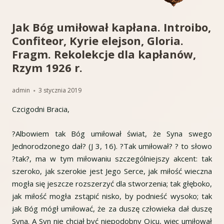
Jak Bóg umiłował kapłana. Introibo,
Confiteor, Kyrie elejson, Gloria.
Fragm. Rekolekcje dla kapłanów,
Rzym 1926 r.
Autor
Opublikowano
admin
3 stycznia 2019
Czcigodni Bracia,
?Albowiem tak Bóg umiłował świat, że Syna swego
Jednorodzonego dał? (J 3, 16). ?Tak umiłował? ? to słowo
?tak?, ma w tym miłowaniu szczególniejszy akcent: tak
szeroko, jak szerokie jest Jego Serce, jak miłość wieczna
mogła się jeszcze rozszerzyć dla stworzenia; tak głęboko,
jak miłość mogła zstąpić nisko, by podnieść wysoko; tak
jak Bóg mógł umiłować, że za duszę człowieka dał duszę
Syna. A Syn nie chciał być niepodobny Ojcu, więc umiłował