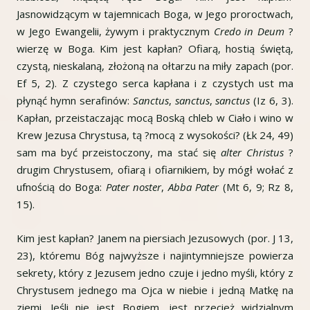
Jasnowidzącym w tajemnicach Boga, w Jego proroctwach,
w Jego Ewangelii, żywym i praktycznym
Credo in Deum
?
wierzę w Boga. Kim jest kapłan? Ofiarą, hostią świętą,
czystą, nieskalaną, złożoną na ołtarzu na miły zapach (por.
Ef 5, 2). Z czystego serca kapłana i z czystych ust ma
płynąć hymn serafinów:
Sanctus
,
sanctus
,
sanctus
(Iz 6, 3).
Kapłan, przeistaczając mocą Boską chleb w Ciało i wino w
Krew Jezusa Chrystusa, tą ?mocą z wysokości? (Łk 24, 49)
sam ma być przeistoczony, ma stać się
alter Christus
?
drugim Chrystusem, ofiarą i ofiarnikiem, by mógł wołać z
ufnością do Boga:
Pater noster
,
Abba Pater
(Mt 6, 9; Rz 8,
15).
Kim jest kapłan? Janem na piersiach Jezusowych (por. J 13,
23), któremu Bóg najwyższe i najintymniejsze powierza
sekrety, który z Jezusem jedno czuje i jedno myśli, który z
Chrystusem jednego ma Ojca w niebie i jedną Matkę na
ziemi. Jeśli nie jest Bogiem, jest przecież widzialnym