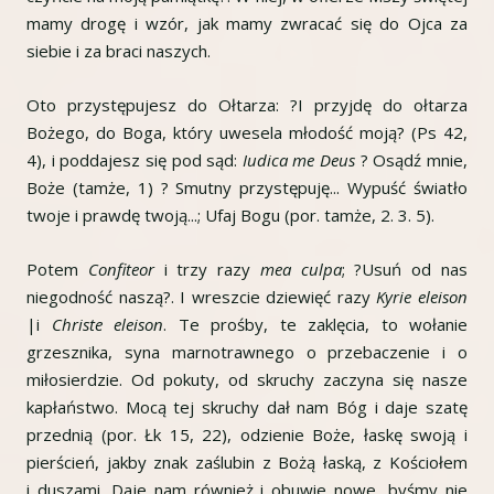
mamy drogę i wzór, jak mamy zwracać się do Ojca za
siebie i za braci naszych.
Oto przystępujesz do Ołtarza: ?I przyjdę do ołtarza
Bożego, do Boga, który uwesela młodość moją? (Ps 42,
4), i poddajesz się pod sąd:
Iudica me Deus
? Osądź mnie,
Boże (tamże, 1) ? Smutny przystępuję... Wypuść światło
twoje i prawdę twoją...; Ufaj Bogu (por. tamże, 2. 3. 5).
Potem
Confiteor
i trzy razy
mea culpa
; ?Usuń od nas
niegodność naszą?. I wreszcie dziewięć razy
Kyrie eleison
|i
Christe eleison
. Te prośby, te zaklęcia, to wołanie
grzesznika, syna marnotrawnego o przebaczenie i o
miłosierdzie. Od pokuty, od skruchy zaczyna się nasze
kapłaństwo. Mocą tej skruchy dał nam Bóg i daje szatę
przednią (por. Łk 15, 22), odzienie Boże, łaskę swoją i
pierścień, jakby znak zaślubin z Bożą łaską, z Kościołem
i duszami. Daje nam również i obuwie nowe, byśmy nie