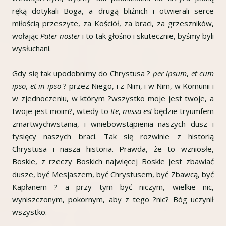
ręką dotykali Boga, a drugą bliźnich i otwierali serce
miłością przeszyte, za Kościół, za braci, za grzeszników,
wołając
Pater noster
i to tak głośno i skutecznie, byśmy byli
wysłuchani.
Gdy się tak upodobnimy do Chrystusa ?
per ipsum
,
et cum
ipso
,
et in ipso
? przez Niego, i z Nim, i w Nim, w Komunii i
w zjednoczeniu, w którym ?wszystko moje jest twoje, a
twoje jest moim?, wtedy to
Ite
,
missa est
będzie tryumfem
zmartwychwstania, i wniebowstąpienia naszych dusz i
tysięcy naszych braci. Tak się rozwinie z historią
Chrystusa i nasza historia. Prawda, że to wzniosłe,
Boskie, z rzeczy Boskich najwięcej Boskie jest zbawiać
dusze, być Mesjaszem, być Chrystusem, być Zbawcą, być
Kapłanem ? a przy tym być niczym, wielkie nic,
wyniszczonym, pokornym, aby z tego ?nic? Bóg uczynił
wszystko.