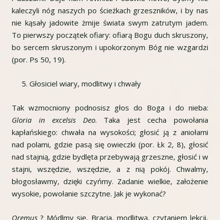
kaleczyli nóg naszych po ścieżkach grzeszników, i by nas
nie kąsały jadowite żmije świata swym zatrutym jadem.
To pierwszy początek ofiary: ofiarą Bogu duch skruszony,
bo sercem skruszonym i upokorzonym Bóg nie wzgardzi
(por. Ps 50, 19).
Głosiciel wiary, modlitwy i chwały
Tak wzmocniony podnosisz głos do Boga i do nieba:
Gloria in excelsis Deo
. Taka jest cecha powołania
kapłańskiego: chwała na wysokości; głosić ją z aniołami
nad polami, gdzie pasą się owieczki (por. Łk 2, 8), głosić
nad stajnią, gdzie bydlęta przebywają grzeszne, głosić i w
stajni, wszędzie, wszędzie, a z nią pokój. Chwalmy,
błogosławmy, dzięki czyńmy. Zadanie wielkie, założenie
wysokie, powołanie szczytne. Jak je wykonać?
Oremus
? Módlmy się, Bracia, modlitwą, czytaniem lekcji,