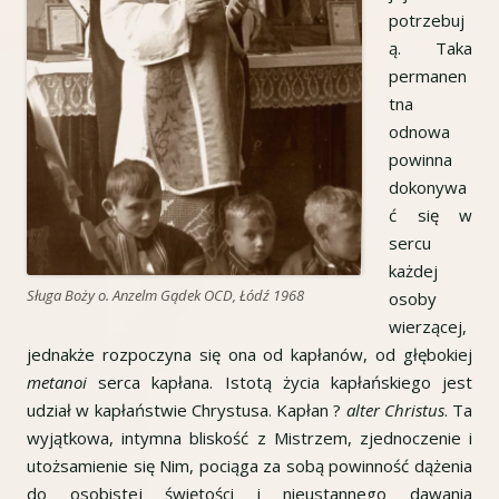
potrzebuj
ą. Taka
permanen
tna
odnowa
powinna
dokonywa
ć się w
sercu
każdej
Sługa Boży o. Anzelm Gądek OCD, Łódź 1968
osoby
wierzącej,
jednakże rozpoczyna się ona od kapłanów, od głębokiej
metanoi
serca kapłana. Istotą życia kapłańskiego jest
udział w kapłaństwie Chrystusa. Kapłan ?
alter Christus
. Ta
wyjątkowa, intymna bliskość z Mistrzem, zjednoczenie i
utożsamienie się Nim, pociąga za sobą powinność dążenia
do osobistej świętości i nieustannego dawania