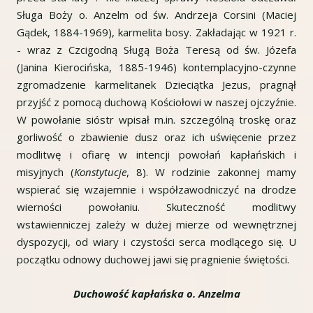
Sługa Boży o. Anzelm od św. Andrzeja Corsini (Maciej
Gądek, 1884-1969), karmelita bosy. Zakładając w 1921 r.
- wraz z Czcigodną Sługą Boża Teresą od św. Józefa
(Janina Kierocińska, 1885-1946) kontemplacyjno-czynne
zgromadzenie karmelitanek Dzieciątka Jezus, pragnął
przyjść z pomocą duchową Kościołowi w naszej ojczyźnie.
W powołanie sióstr wpisał m.in. szczególną troskę oraz
gorliwość o zbawienie dusz oraz ich uświęcenie przez
modlitwę i ofiarę w intencji powołań kapłańskich i
misyjnych (
Konstytucje
, 8). W rodzinie zakonnej mamy
wspierać się wzajemnie i współzawodniczyć na drodze
wierności powołaniu. Skuteczność modlitwy
wstawienniczej zależy w dużej mierze od wewnętrznej
dyspozycji, od wiary i czystości serca modlącego się. U
początku odnowy duchowej jawi się pragnienie świętości.
Duchowość kapłańska o. Anzelma