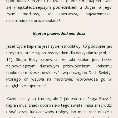
upodobania?. Przez to ? uważa o. Anzelm ? kapłan staje
się ?najskuteczniejszym pośrednikiem u Boga?, a jego
życie modlitwy, to ?pierwsza, najważniejsza,
najistotniejsza praca kapłana?.
Kapłan przewodnikiem dusz
Jeżeli życie kapłana jest życiem modlitwy, to podobnie jak
Chrystus, staje się on ?wszystkim dla wszystkich? (Kol, 3,
11). Sługa Boży zapewnia, że taki kapłan jest także
najpewniejszym duchowym przewodnikiem, ?takiemu
spokojnie możesz powierzyć swą duszę, bo Duch Święty,
którego on wzywa na modlitwie, wprowadza go w
najgłębsze tajemnice?.
Każde czasy są trudne, ale ? jak twierdzi Sługa Boży ?
kapłan musi znać i dobro i zło tego świata, musi znać ludzi
i swój czas, ludzkie wady i błędy, bo musi znać dusze i