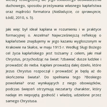
duchowego, sposobu przeżywania własnego kapłaństwa
oraz mądrości formatora (
Naśladujcie, co sprawujecie,
Łódź, 2010, s. 5).
Jaki więc był ideał kapłana w rozumieniu i w praktyce
formacyjnej o. Anzelma? Najwcześniejszą refleksję o
kapłaństwie znajdujemy w jego kazaniu wygłoszonym w
Krakowie na Skałce, w maju 1915 r. Według Sługi Bożego
cel życia kapłańskiego jest tożsamy z celem, jaki miał
Chrystus, przychodząc na świat: ?zbawiać dusze ludzkie i
prowadzić do nieba. Kapłani prowadzą dalej dzieło, które
Jezus Chrystus rozpoczął i prowadzić je będą aż do
skończenia świata?. Do spełniania tego ?Boskiego
powołania? oraz wynikających z niego obowiązków,
podczas święceń otrzymują niezatarty charakter, który
nadaje im niepojętą godność i władzę, udzielone przez
samego Chrystusa.