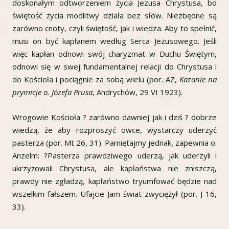
doskonałym odtworzeniem życia Jezusa Chrystusa, bo
świętość życia modlitwy działa bez słów. Niezbędne są
zarówno cnoty, czyli świętość, jak i wiedza. Aby to spełnić,
musi on być kapłanem według Serca Jezusowego. Jeśli
więc kapłan odnowi swój charyzmat w Duchu Świętym,
odnowi się w swej fundamentalnej relacji do Chrystusa i
do Kościoła i pociągnie za sobą wielu (por. AZ,
Kazanie na
prymicje o. Józefa Prusa
, Andrychów, 29 VI 1923).
Wrogowie Kościoła ? zarówno dawniej jak i dziś ? dobrze
wiedzą, że aby rozproszyć owce, wystarczy uderzyć
pasterza (por. Mt 26, 31). Pamiętajmy jednak, zapewnia o.
Anzelm: ?Pasterza prawdziwego uderzą, jak uderzyli i
ukrzyżowali Chrystusa, ale kapłaństwa nie zniszczą,
prawdy nie zgładzą, kapłaństwo tryumfować będzie nad
wszelkim fałszem. Ufajcie Jam świat zwyciężył (por. J 16,
33).