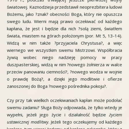
światowej. Kaznodzieja przedstawił neoprezbitera ludowi
Bożemu, jako ?znak? obecności Boga, który nie opuszcza
swego ludu. Wierni mają prawo oczekiwać od każdego
kapłana, że jest i będzie dla nich ?solą ziemi, światłem
świata, miastem na górach położonym (por. Mt 5, 13-14).
Widzą w nim także ?przyjaciela Chrystusa?, a więc
wiernego we wszystkim swemu Mistrzowi. Współbracia
żywią wobec niego nadzieję pomocy w pracy
duszpasterskiej, widzą w nim ?nowego żołnierza w walce
przeciw panowaniu ciemności?, ?nowego wodza w wojnie
o prawdę Bożą?, a dzięki jego modlitwie i ofierze
zanoszonej do Boga ?nowego pośrednika pokoju?.
Czy przy tak wielkich oczekiwaniach kapłan może podołać
swemu zadaniu? Sługa Boży odpowiada, że tylko wtedy je
wypełni, jeżeli jego życie i działalność będzie
życiem
ustawicznej modlitwy
. Jeżeli tego oczekujemy od każdego