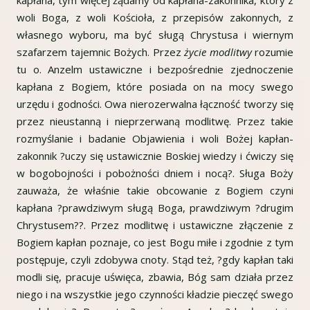
kapłana, tym więcej żądamy od kapłana-zakonnika, który z
woli Boga, z woli Kościoła, z przepisów zakonnych, z
własnego wyboru, ma być sługą Chrystusa i wiernym
szafarzem tajemnic Bożych. Przez
życie modlitwy
rozumie
tu o. Anzelm ustawiczne i bezpośrednie zjednoczenie
kapłana z Bogiem, które posiada on na mocy swego
urzędu i godności. Owa nierozerwalna łączność tworzy się
przez nieustanną i nieprzerwaną modlitwę. Przez takie
rozmyślanie i badanie Objawienia i woli Bożej kapłan-
zakonnik ?uczy się ustawicznie Boskiej wiedzy i ćwiczy się
w bogobojności i pobożności dniem i nocą?. Sługa Boży
zauważa, że właśnie takie obcowanie z Bogiem czyni
kapłana ?prawdziwym sługą Boga, prawdziwym ?drugim
Chrystusem??. Przez modlitwę i ustawiczne złączenie z
Bogiem kapłan poznaje, co jest Bogu miłe i zgodnie z tym
postępuje, czyli zdobywa cnoty. Stąd też, ?gdy kapłan taki
modli się, pracuje uświęca, zbawia, Bóg sam działa przez
niego i na wszystkie jego czynności kładzie pieczęć swego