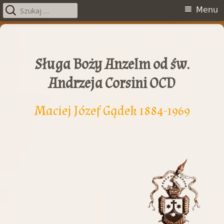
Szukaj:
Menu
Menu
główne
Przeskocz
do
treści
Sługa Boży Anzelm od św.
Andrzeja Corsini OCD
Maciej Józef Gądek 1884-1969