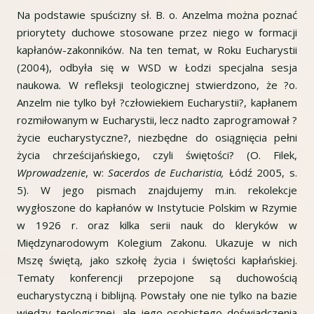
Na podstawie spuścizny sł. B. o. Anzelma można poznać
priorytety duchowe stosowane przez niego w formacji
kapłanów-zakonników. Na ten temat, w Roku Eucharystii
(2004), odbyła się w WSD w Łodzi specjalna sesja
naukowa
.
W refleksji teologicznej stwierdzono, że ?o.
Anzelm nie tylko był ?człowiekiem Eucharystii?, kapłanem
rozmiłowanym w Eucharystii, lecz nadto zaprogramował ?
życie eucharystyczne?, niezbędne do osiągnięcia pełni
życia chrześcijańskiego, czyli świętości? (O. Filek,
Wprowadzenie
, w:
Sacerdos de Eucharistia,
Łódź 2005, s.
5). W jego pismach znajdujemy m.in. rekolekcje
wygłoszone do kapłanów w Instytucie Polskim w Rzymie
w 1926 r. oraz kilka serii nauk do kleryków w
Międzynarodowym Kolegium Zakonu. Ukazuje w nich
Mszę świętą, jako szkołę życia i świętości kapłańskiej.
Tematy konferencji przepojone są duchowością
eucharystyczną i biblijną. Powstały one nie tylko na bazie
wiedzy teologicznej, ale jego osobistego doświadczenia