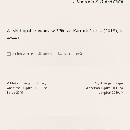
Konrada Z. Dubel CSCIJ
s.
Artykuł opublikowany w ?Głosie Karmelu? nr 4 (2019), s.
46-48.
Opublikowano
Autor
Kategorie
21 lipca 2019
admin
Aktualności
Poprzedni
Następny
Myśli Sługi Bożego
Myśli Sługi Bożego
Nawigacja
artykół
artykół:
Anzelma Gądka OCD na
Anzelma Gądka OCD na
lipiec 2019
sierpień 2019.
wpisu
Główny