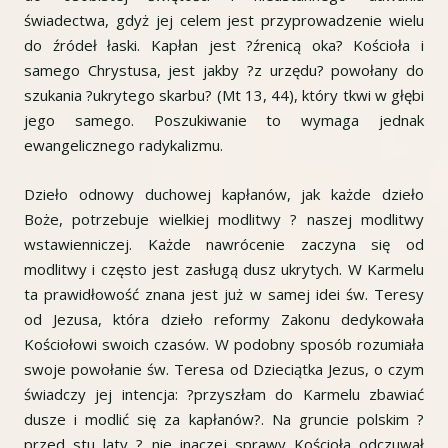
świadectwa, gdyż jej celem jest przyprowadzenie wielu
do źródeł łaski. Kapłan jest ?źrenicą oka? Kościoła i
samego Chrystusa, jest jakby ?z urzędu? powołany do
szukania ?ukrytego skarbu? (Mt 13, 44), który tkwi w głębi
jego samego. Poszukiwanie to wymaga jednak
ewangelicznego radykalizmu.
Dzieło odnowy duchowej kapłanów, jak każde dzieło
Boże, potrzebuje wielkiej modlitwy ? naszej modlitwy
wstawienniczej. Każde nawrócenie zaczyna się od
modlitwy i często jest zasługą dusz ukrytych. W Karmelu
ta prawidłowość znana jest już w samej idei św. Teresy
od Jezusa, która dzieło reformy Zakonu dedykowała
Kościołowi swoich czasów. W podobny sposób rozumiała
swoje powołanie św. Teresa od Dzieciątka Jezus, o czym
świadczy jej intencja: ?przyszłam do Karmelu zbawiać
dusze i modlić się za kapłanów?. Na gruncie polskim ?
przed stu laty ? nie inaczej sprawy Kościoła odczuwał