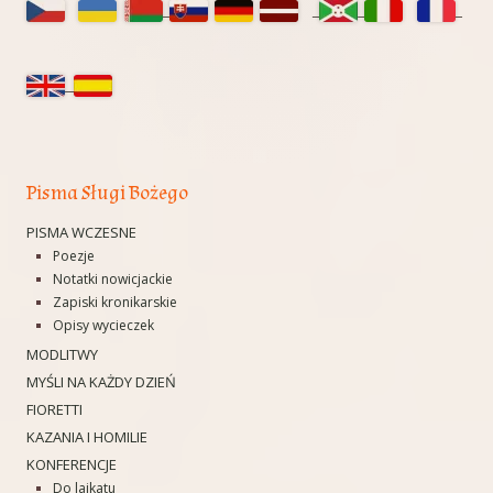
panel
boczny
Pisma Sługi Bożego
PISMA WCZESNE
Poezje
Notatki nowicjackie
Zapiski kronikarskie
Opisy wycieczek
MODLITWY
MYŚLI NA KAŻDY DZIEŃ
FIORETTI
KAZANIA I HOMILIE
KONFERENCJE
Do laikatu