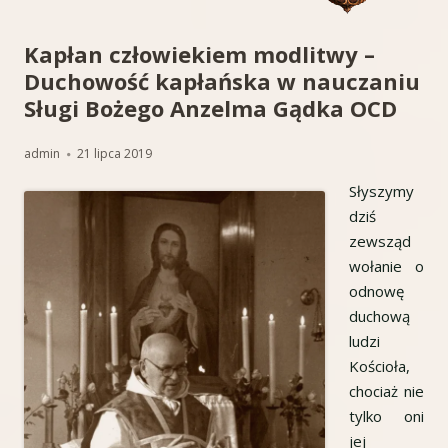
Kapłan człowiekiem modlitwy –
Duchowość kapłańska w nauczaniu
Sługi Bożego Anzelma Gądka OCD
Autor
Opublikowano
admin
21 lipca 2019
Słyszymy
dziś
zewsząd
wołanie o
odnowę
duchową
ludzi
Kościoła,
chociaż nie
tylko oni
jej