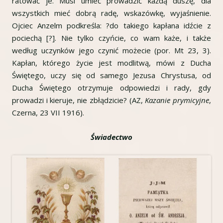
ratować je. Musi umieć prowadzić każdą duszę, dla
wszystkich mieć dobrą radę, wskazówkę, wyjaśnienie.
Ojciec Anzelm podkreśla: ?do takiego kapłana idźcie z
pociechą [?]. Nie tylko czyńcie, co wam każe, i także
według uczynków jego czynić możecie (por. Mt 23, 3).
Kapłan, którego życie jest modlitwą, mówi z Ducha
Świętego, uczy się od samego Jezusa Chrystusa, od
Ducha Świętego otrzymuje odpowiedzi i rady, gdy
prowadzi i kieruje, nie zbłądzicie? (AZ,
Kazanie prymicyjne
,
Czerna, 23 VII 1916).
Świadectwo