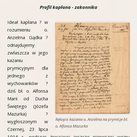
Profil kapłana - zakonnika
Ideał kapłana ? w
rozumieniu o.
Anzelma Gądka ?
odnajdujemy
zwłaszcza w jego
kazaniu
prymicyjnym dla
jednego z
wychowanków ?
dziś bł. o. Alfonsa
Marii od Ducha
Świętego (Józefa
Mazurka) ?
Rękopis kazania o. Anzelma na prymicje bł.
wygłoszonym w
o. Alfonsa Mazurka
Czernej, 23 lipca
1916 r., podczas trwającej jeszcze pierwszej wojny