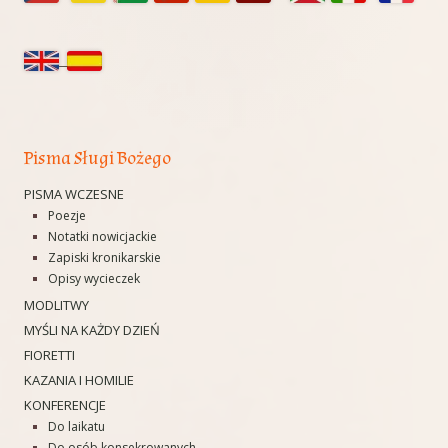
panel
boczny
Pisma Sługi Bożego
PISMA WCZESNE
Poezje
Notatki nowicjackie
Zapiski kronikarskie
Opisy wycieczek
MODLITWY
MYŚLI NA KAŻDY DZIEŃ
FIORETTI
KAZANIA I HOMILIE
KONFERENCJE
Do laikatu
Do osób konsekrowanych