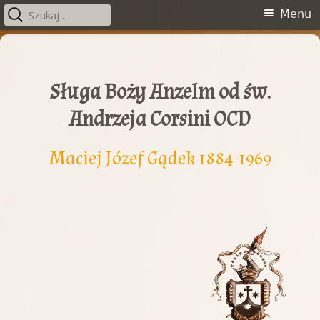
Szukaj:
Menu
Menu
główne
Przeskocz
do
treści
Sługa Boży Anzelm od św.
Andrzeja Corsini OCD
Maciej Józef Gądek 1884-1969