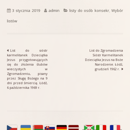
Opublikowano
Autor
Kategorie
3 stycznia 2019
admin
listy do osób konsekr
,
Wybór
listów
Poprzedni
Następny
List do sióstr
List do Zgromadzenia
Nawigacja
artykół
artykół:
karmelitanek Dzieciątka
Sióstr Karmelitanek
Jezus przygotowujących
Dzieciątka Jezus na Boże
wpisu
się do złożenia ślubów
Narodzenie. Łódź,
wieczystych w
grudzień 1962 r.
Zgromadzeniu, pisany
przez Sługę Bożego na 9
dni przed śmiercią. Łódź,
6 października 1969 r.
Główny