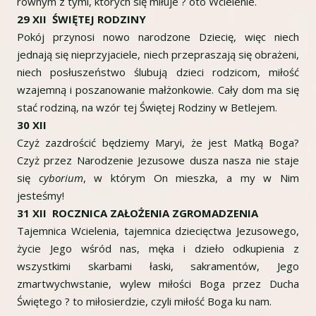
równym z tymi, których się miłuje ? oto Wcielenie.
29 XII ŚWIĘTEJ RODZINY
Pokój przynosi nowo narodzone Dziecię, więc niech
jednają się nieprzyjaciele, niech przepraszają się obrażeni,
niech posłuszeństwo ślubują dzieci rodzicom, miłość
wzajemną i poszanowanie małżonkowie. Cały dom ma się
stać rodziną, na wzór tej Świętej Rodziny w Betlejem.
30 XII
Czyż zazdrościć będziemy Maryi, że jest Matką Boga?
Czyż przez Narodzenie Jezusowe dusza nasza nie staje
się
cyborium
, w którym On mieszka, a my w Nim
jesteśmy!
31 XII ROCZNICA ZAŁOŻENIA ZGROMADZENIA
Tajemnica Wcielenia, tajemnica dziecięctwa Jezusowego,
życie Jego wśród nas, męka i dzieło odkupienia z
wszystkimi skarbami łaski, sakramentów, Jego
zmartwychwstanie, wylew miłości Boga przez Ducha
Świętego ? to miłosierdzie, czyli miłość Boga ku nam.