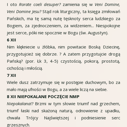
I oto
Rorate coeli desuper?
zamienia się w
Veni Domine,
Veni Domine Jesu?
Stąd rok liturgiczny, ta księga zmiłowań
Pańskich, ma tę samą nutę tęsknoty serca ludzkiego za
Bogiem, za zjednoczeniem, za widzeniem... Niespokojne
jest serce, póki nie spocznie w Bogu (św. Augustyn).
6 XII
Nim klękniecie u żłóbka, nim powitacie Boską Dziecinę,
przygotujcież się dobrze. ? A zatem przygotujcie drogą
Pańską? (por. Łk 3, 4-5) czystością, pokorą, prostotą,
cichością i miłością.
7 XII
Wiele dusz zatrzymuje się w postępie duchowym, bo za
mało mają ufności w Bogu, a za wiele liczą na siebie.
8 XII NIEPOKALANE POCZĘCIE NMP
Niepokalana!?
Brzmi w tym słowie triumf nad grzechem,
triumf łaski nad skażoną naturą, odnowienie z upadku,
chwała Trójcy Najświętszej i podniesienie serc
grzesznych.