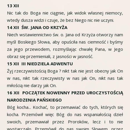
13 XII
Nic tak do Boga nie ciągnie, jak widok własnej niemocy,
wtedy dusza widzi i czuje, że bez Niego nic nie uczyni.
14 XII ŚW. JANA OD KRZYŻA
Niech wstawiennictwo św. o. Jana od Krzyża otworzy nam
myśl Boskiego Słowa, aby opuściła nas ciemność i byśmy
za jego przewodem, rozmyślając chwałę Pana, w Jego
obraz się przemieniali, z jasności w jasność.
15 XII III NIEDZIELA ADWENTU
Żyj rzeczywistością Boga ? nikt tak nie jest obecny jak On
w nas, nikt tak rzeczywisty w nas jak On, nikt nas tak
miłością nie darzy jak On.
16 XII POCZĄTEK NOWENNY PRZED UROCZYSTOŚCIĄ
NARODZENIA PAŃSKIEGO
Bóg kocha... Kochać, to przemawiać do tych, których się
kocha. Przemówił więc Bóg do nas wspaniałością dzieł
swoich, przemawiał przez Proroków, lecz i to nie
wystarczało. Przemówił do nas swoim Słowem, przez