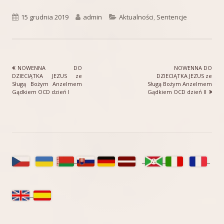
Opublikowano
Autor
Kategorie
15 grudnia 2019
admin
Aktualności
,
Sentencje
Poprzedni
Następny
NOWENNA DO
NOWENNA DO
Nawigacja
artykół
artykół:
DZIECIĄTKA JEZUS ze
DZIECIĄTKA JEZUS ze
Sługą Bożym Anzelmem
Sługą Bożym Anzelmem
wpisu
Gądkiem OCD dzień I
Gądkiem OCD dzień II
Główny
panel
boczny