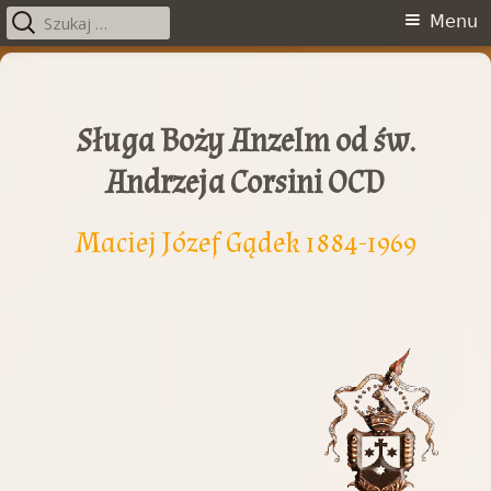
Szukaj:
Menu
Menu
główne
Przeskocz
do
treści
Sługa Boży Anzelm od św.
Andrzeja Corsini OCD
Maciej Józef Gądek 1884-1969