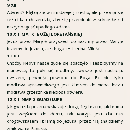
9 XII
Adwent? Kłębią się w nim dzieje grzechu, ale przewija się
też nitka miłosierdzia, aby się przemienić w suknię łaski i
nakryć nagość upadłego Adama.
10 XII MATKI BOŻEJ LORETAŃSKIEJ
Jezus przez Maryję przyszedł do nas, my przez Maryję
idziemy do Jezusa, ale droga jest jedna: Miłość.
11 XII
Choćby kiedyś nasze życie się spaczyło i zeszlibyśmy na
manowce, to póki się modlimy, zawsze jest nadzieja,
owszem, pewność powrotu do Boga. Bo nie tylko
modlitwa sprawiedliwego jest kluczem do nieba, lecz i
modlitwa grzesznika niebiosa otwiera.
12 XII NMP Z GUADELUPE
Jak gwiazda polarna wskazuje drogę żeglarzom, jak brama
jest wejściem do domu, tak Maryja jest dla nas
drogowskazem i bramą do Jezusa, przez Nią znajdziemy
zmiłowanie Pańskie.