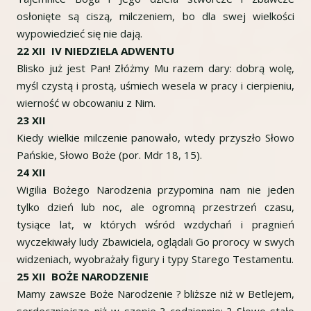
osłonięte są ciszą, milczeniem, bo dla swej wielkości
wypowiedzieć się nie dają.
22 XII IV NIEDZIELA ADWENTU
Blisko już jest Pan! Złóżmy Mu razem dary: dobrą wolę,
myśl czystą i prostą, uśmiech wesela w pracy i cierpieniu,
wierność w obcowaniu z Nim.
23 XII
Kiedy wielkie milczenie panowało, wtedy przyszło Słowo
Pańskie, Słowo Boże (por. Mdr 18, 15).
24 XII
Wigilia Bożego Narodzenia przypomina nam nie jeden
tylko dzień lub noc, ale ogromną przestrzeń czasu,
tysiące lat, w których wśród wzdychań i pragnień
wyczekiwały ludy Zbawiciela, oglądali Go prorocy w swych
widzeniach, wyobrażały figury i typy Starego Testamentu.
25 XII BOŻE NARODZENIE
Mamy zawsze Boże Narodzenie ? bliższe niż w Betlejem,
serdeczniejsze niż w szopie ? codziennie: ? Słowo stało