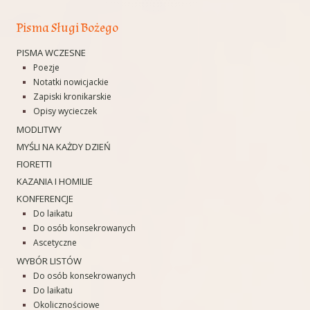
Pisma Sługi Bożego
PISMA WCZESNE
Poezje
Notatki nowicjackie
Zapiski kronikarskie
Opisy wycieczek
MODLITWY
MYŚLI NA KAŻDY DZIEŃ
FIORETTI
KAZANIA I HOMILIE
KONFERENCJE
Do laikatu
Do osób konsekrowanych
Ascetyczne
WYBÓR LISTÓW
Do osób konsekrowanych
Do laikatu
Okolicznościowe