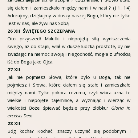
się ciałem i zamieszkało między nami i w nas! ? (J 1, 14)
Adorujmy, dziękujmy w duszy naszej Bogu, który nie tylko
jest w nas, ale żywi nas Sobą.
26 XII ŚWIĘTEGO SZCZEPANA
Oto przyszedł Malutki i niepojętą siłą wyniszczenia
swego, aż do stajni, wlał w duszę ludzką prostotę, by nie
zważając na niemoc swoją i niegodność, mogła z ufnością
iść do Boga jako Ojca.
27 XII
Jak nie pojmiesz Słowa, które było u Boga, tak nie
pojmiesz i Słowa, które ciałem się stało i zamieszkało
między nami. Tylko pokora rozumu, czyli wiara uzna te
wielkie i niepojęte tajemnice, a wyznając i wierząc w
wielkości Boże śpiewać będzie przy żłóbku
: Gloria in
excelsis Deo!
28 XII
Bóg kocha? Kochać, znaczy uczynić się podobnym i