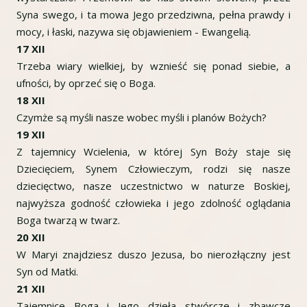
Syna swego, i ta mowa Jego przedziwna, pełna prawdy i
mocy, i łaski, nazywa się objawieniem - Ewangelią.
17 XII
Trzeba wiary wielkiej, by wznieść się ponad siebie, a
ufności, by oprzeć się o Boga.
18 XII
Czymże są myśli nasze wobec myśli i planów Bożych?
19 XII
Z tajemnicy Wcielenia, w której Syn Boży staje się
Dziecięciem, Synem Człowieczym, rodzi się nasze
dziecięctwo, nasze uczestnictwo w naturze Boskiej,
najwyższa godność człowieka i jego zdolność oglądania
Boga twarzą w twarz.
20 XII
W Maryi znajdziesz duszo Jezusa, bo nierozłączny jest
Syn od Matki.
21 XII
Tajemnice Boga i Jego dzieła stwórcze i zbawcze