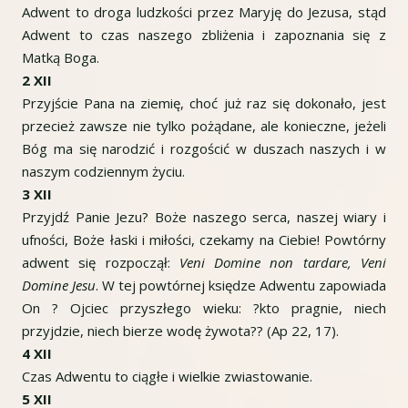
Adwent to droga ludzkości przez Maryję do Jezusa, stąd
Adwent to czas naszego zbliżenia i zapoznania się z
Matką Boga.
2 XII
Przyjście Pana na ziemię, choć już raz się dokonało, jest
przecież zawsze nie tylko pożądane, ale konieczne, jeżeli
Bóg ma się narodzić i rozgościć w duszach naszych i w
naszym codziennym życiu.
3 XII
Przyjdź Panie Jezu? Boże naszego serca, naszej wiary i
ufności, Boże łaski i miłości, czekamy na Ciebie! Powtórny
adwent się rozpoczął:
Veni Domine non tardare, Veni
Domine Jesu
. W tej powtórnej księdze Adwentu zapowiada
On ? Ojciec przyszłego wieku: ?kto pragnie, niech
przyjdzie, niech bierze wodę żywota?? (Ap 22, 17).
4 XII
Czas Adwentu to ciągłe i wielkie zwiastowanie.
5 XII