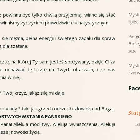
Myśl
 powinna być tylko chwilą przyjemną, winne się stać
lipie
 winniśmy żyć życiem prawdziwie eucharystycznym.
Pielg
się mężna, pełna energii i świętego zapału dla spraw
Boże
ą dla szatana.
2026
Ucztę, na której Ty sam jesteś spożywany, dzięki Ci za
Myśl
ie odnawiać tę Ucztę na Twych ołtarzach, i że nas
czerw
ia w niej.
Fac
Twój krzyż, jakąż siłę mi daje.
rzucony ? tak, jak grzech odrzucił człowieka od Boga.
Stat
ZMARTWYCHWSTANIA PAŃSKIEGO
a! Alleluja modlitwy, Alleluja wyniszczenia, Alleluja
53
aszej nowości życia.