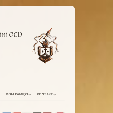
ini OCD
DOM PAMIĘCI
KONTAKT
E
HISTORIA
POSTULACJA
ówny