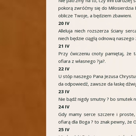
Nie patrzmy na to, czy inni bardziej s
pokorą zwróćmy się do Miłosierdzia
oblicze Twoje, a będziem zbawieni.
20 IV
Alleluja niech rozszerza ściany se
niech będzie ciągłą odnową naszego
21 IV
Przy ćwiczeniu cnoty pamiętaj, że 
ofiara z własnego ?ja?.
22 IV
U stóp naszego Pana Jezusa Chrystu
da odpowiedź, zawsze da łaskę dźwig
23 IV
Nie bądź nigdy smutny ? bo smutek ni
24 IV
Gdy mamy serce szczere i proste,
ofiarą dla Boga ? to znak pewny, że 
25 IV