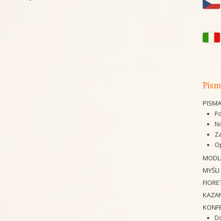
Y
OGŁOSZENIA
WYWIADY
ZWIEDZAN
pa
TWA O ŁASKACH
RELACJE AUDIO-VIDEO
ŚWIADECTWA AUDIO-VIDEO
FOTO-GAL
bo
DEO
ROCZNICE
ARTYKUŁY I KAZANIA O SŁUDZE
BOŻYM
 INTENCJI
SESJE NAUKOWE
OPISY Z KRONIK KLASZTORNYC
Pism
KONKURSY
PIEŚNI O SŁUDZE BOŻYM
PISM
INNE WYDARZENIA
Po
WIERSZE O SŁUDZE BOŻYM
No
Za
Op
MODL
MYŚLI
FIORE
KAZAN
KONF
Do