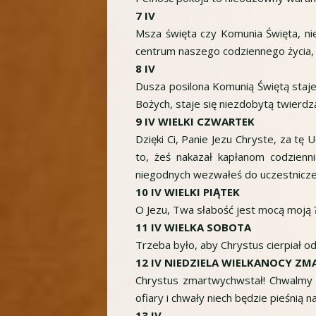
7 IV
Msza święta czy Komunia Święta, nie
centrum naszego codziennego życia,
8 IV
Dusza posilona Komunią Świętą staje 
Bożych, staje się niezdobytą twierdz
9 IV WIELKI CZWARTEK
Dzięki Ci, Panie Jezu Chryste, za tę 
to, żeś nakazał kapłanom codzienn
niegodnych wezwałeś do uczestniczen
10 IV WIELKI PIĄTEK
O Jezu, Twa słabość jest mocą moją ? 
11 IV WIELKA SOBOTA
Trzeba było, aby Chrystus cierpiał od
12 IV NIEDZIELA WIELKANOCY 
Chrystus zmartwychwstał! Chwalmy Pan
ofiary i chwały niech będzie pieśnią n
13 IV