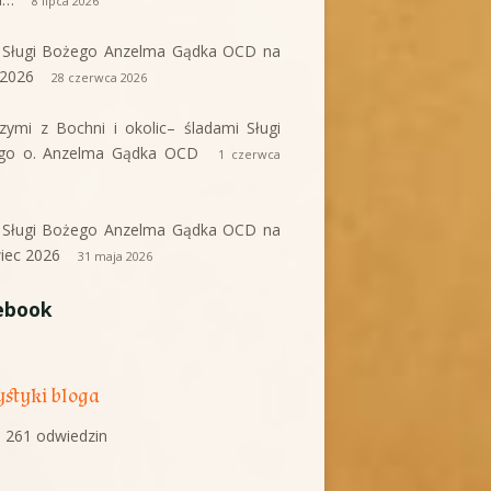
8 lipca 2026
i Sługi Bożego Anzelma Gądka OCD na
c 2026
28 czerwca 2026
rzymi z Bochni i okolic– śladami Sługi
go o. Anzelma Gądka OCD
1 czerwca
i Sługi Bożego Anzelma Gądka OCD na
iec 2026
31 maja 2026
ebook
ystyki bloga
 261 odwiedzin