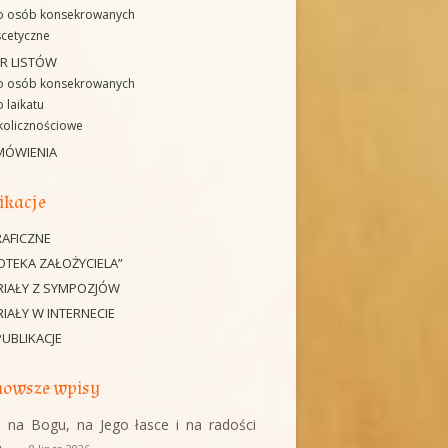
o osób konsekrowanych
cetyczne
R LISTÓW
o osób konsekrowanych
 laikatu
kolicznościowe
MÓWIENIA
ikacje
AFICZNE
IOTEKA ZAŁOŻYCIELA”
RIAŁY Z SYMPOZJÓW
IAŁY W INTERNECIE
PUBLIKACJE
owsze wpisy
 na Bogu, na Jego łasce i na radości
a…