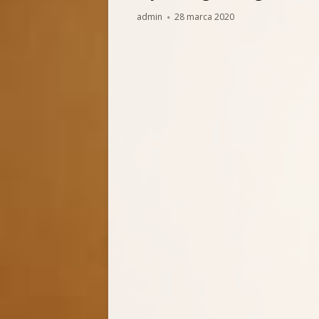
BIOGRAFIA
MODLITW
Autor
Opublikowano
admin
28 marca 2020
FOTOGALERIA
ŚWIADEC
AUDIO-VI
SKRZYNKA