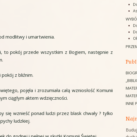
D
As
WYBÓ
D
Do
d modlitwy i umartwienia.
O
PRZE
ci, to pokój przede wszystkim z Bogiem, następnie z
m.
Publ
BIOGR
pokój z bliźnim.
„BIBL
MATE
iętego, pojęła i zrozumiała całą wzniosłość Komunii
MATER
ednym ciągłym aktem wdzięczności.
INNE 
 by się wznieść ponad ludzi przez blask chwały ? tylko
Najn
pychy ludzkiej.
Buduj
 do godnej i pełnej w skutki Komunii Świętej.
duch