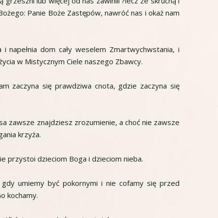
ą grzeszni lub więcej od nas zawinili ?lecz ze skruchą i
 Bożego: Panie Boże Zastępów, nawróć nas i okaż nam
rca i napełnia dom cały weselem Zmartwychwstania, i
 życia w Mistycznym Ciele naszego Zbawcy.
tam zaczyna się prawdziwa cnota, gdzie zaczyna się
sa zawsze znajdziesz zrozumienie, a choć nie zawsze
ania krzyża.
e przystoi dzieciom Boga i dzieciom nieba.
 gdy umiemy być pokornymi i nie cofamy się przed
Go kochamy.