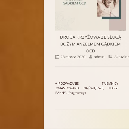
DROGA KRZYŻOWA ZE SŁUGĄ
BOŻYM ANZELMEM GĄDKIEM
OCD
Opublikowano
Autor
Kategor
28 marca 2020
admin
Aktualno
Poprzedni
ROZWAŻANIE TAJEMNICY
Nawigacja
artykół
ZWIASTOWANIA NAJŚWIĘTSZEJ MARYI
PANNY. (fragmenty)
wpisu
Zawartość
stopki