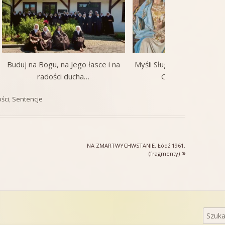
Buduj na Bogu, na Jego łasce i na
Myśli Sługi Bożego Anzel
radości ducha…
OCD na lipiec 202
ie
ści
,
Sentencje
Następny
NA ZMARTWYCHWSTANIE. Łódź 1961.
artykół:
(fragmenty)
Szukaj