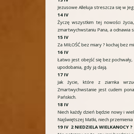
Jezusowe Alleluja streszcza się w Je
14 IV
Życzę wszystkim tej nowości życia
zmartwychwstaniu Pana, a odnawia się 
15 IV
Za MIŁOŚĆ bez miary ? kochaj bez mi
16 IV
Łatwo jest obejść się bez pochwały, g
upodobania, gdy ją dają.
17 IV
Jak życie, które z ziarnka wr
Zmartwychwstanie jest cudem pona
Pańskich.
18 IV
Niech każdy dzień będzie nowy i wiel
Najświętszej Matki, niech przemienia 
19 IV 2 NIEDZIELA WIELKANOCY 