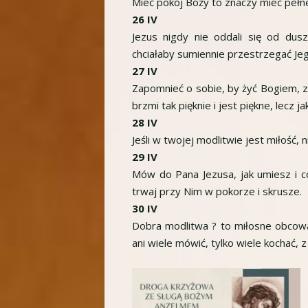
Mieć pokój Boży to znaczy mieć pełne 
26 IV
Jezus nigdy nie oddali się od duszy
chciałaby sumiennie przestrzegać Je
27 IV
Zapomnieć o sobie, by żyć Bogiem, za
brzmi tak pięknie i jest piękne, lecz j
28 IV
Jeśli w twojej modlitwie jest miłość,
29 IV
Mów do Pana Jezusa, jak umiesz i co 
trwaj przy Nim w pokorze i skrusze.
30 IV
Dobra modlitwa ? to miłosne obcowa
ani wiele mówić, tylko wiele kochać, 