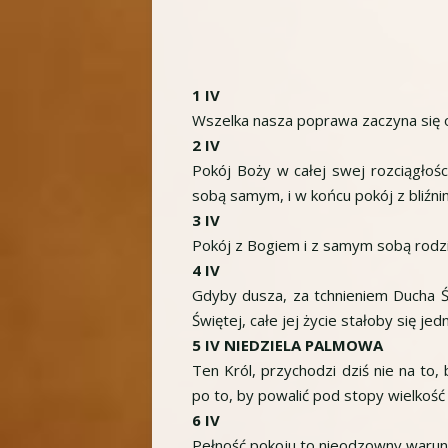
1 IV
Wszelka nasza poprawa zaczyna się o
2 IV
Pokój Boży w całej swej rozciągłoś
sobą samym, i w końcu pokój z bliźni
3 IV
Pokój z Bogiem i z samym sobą rodzi 
4 IV
Gdyby dusza, za tchnieniem Ducha Św
Świętej, całe jej życie stałoby się j
5 IV NIEDZIELA PALMOWA
Ten Król, przychodzi dziś nie na to,
po to, by powalić pod stopy wielkość 
6 IV
Pełność pokoju to nieodzowny warunek