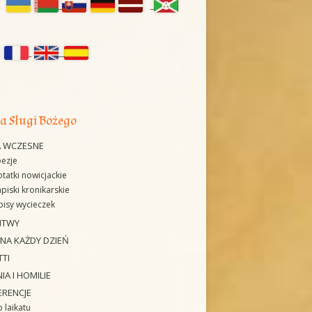
IE
ZWIEDZANIE
WICEPOSTULACJA
nel
ERIA MUZEUM
RELACJE Z WYDARZEŃ
KLASZTOR NIEGOWIĆ
czny
KOLĘDOWANIE „U MACIUSIA”
POLITYKA PRYWATNOŚCI
ORATORIUM „EMMANUEL”
H
a Sługi Bożego
REKOLEKCJE INDYWIDUALNE
A WCZESNE
ŚWIADECTWA
ezje
tatki nowicjackie
FOTO-GALERIA DOMU PAMIĘCI
piski kronikarskie
isy wycieczek
ITWY
 NA KAŻDY DZIEŃ
TTI
IA I HOMILIE
ERENCJE
 laikatu