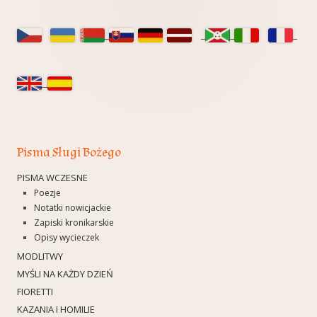
Główny
panel
boczny
Pisma Sługi Bożego
PISMA WCZESNE
Poezje
Notatki nowicjackie
Zapiski kronikarskie
Opisy wycieczek
MODLITWY
MYŚLI NA KAŻDY DZIEŃ
FIORETTI
KAZANIA I HOMILIE