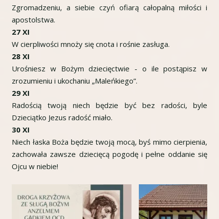
Zgromadzeniu, a siebie czyń ofiarą całopalną miłości i
apostolstwa.
27 XI
W cierpliwości mnoży się cnota i rośnie zasługa.
28 XI
Urośniesz w Bożym dziecięctwie - o ile postąpisz w
zrozumieniu i ukochaniu „Maleńkiego”.
29 XI
Radością twoją niech będzie być bez radości, byle
Dzieciątko Jezus radość miało.
30 XI
Niech łaska Boża będzie twoją mocą, byś mimo cierpienia,
zachowała zawsze dziecięcą pogodę i pełne oddanie się
Ojcu w niebie!