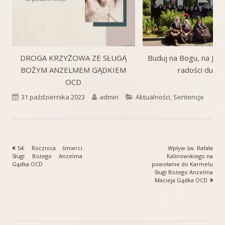
DROGA KRZYŻOWA ZE SŁUGĄ
Buduj na Bogu, na Jego
BOŻYM ANZELMEM GĄDKIEM
radości duch
OCD
Opublikowano
Autor
Kategorie
31 października 2023
admin
Aktualności
,
Sentencje
Poprzedni
Następny
54. Rocznica śmierci
Wpływ św. Rafała
Nawigacja
artykół
artykół:
Sługi Bożego Anzelma
Kalinowskiego na
Gądka OCD
powołanie do Karmelu
wpisu
Sługi Bożego Anzelma
Macieja Gądka OCD