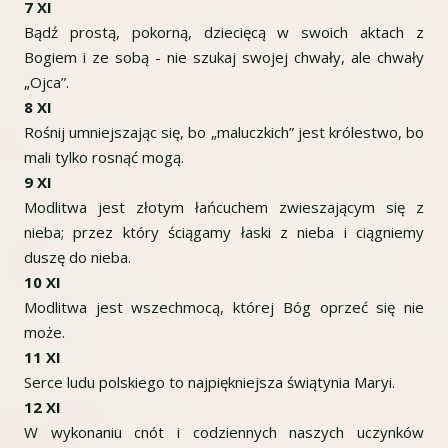
7 XI
Bądź prostą, pokorną, dziecięcą w swoich aktach z
Bogiem i ze sobą - nie szukaj swojej chwały, ale chwały
„Ojca”.
8 XI
Rośnij umniejszając się, bo „maluczkich” jest królestwo, bo
mali tylko rosnąć mogą.
9 XI
Modlitwa jest złotym łańcuchem zwieszającym się z
nieba; przez który ściągamy łaski z nieba i ciągniemy
duszę do nieba.
10 XI
Modlitwa jest wszechmocą, której Bóg oprzeć się nie
może.
11 XI
Serce ludu polskiego to najpiękniejsza świątynia Maryi.
12 XI
W wykonaniu cnót i codziennych naszych uczynków