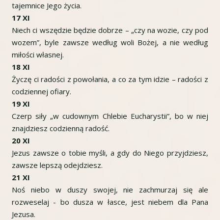
tajemnice Jego życia.
17 XI
Niech ci wszędzie będzie dobrze – „czy na wozie, czy pod
wozem”, byle zawsze według woli Bożej, a nie według
miłości własnej.
18 XI
Życzę ci radości z powołania, a co za tym idzie – radości z
codziennej ofiary.
19 XI
Czerp siły „w cudownym Chlebie Eucharystii”, bo w niej
znajdziesz codzienną radość.
20 XI
Jezus zawsze o tobie myśli, a gdy do Niego przyjdziesz,
zawsze lepszą odejdziesz.
21 XI
Noś niebo w duszy swojej, nie zachmurzaj się ale
rozweselaj - bo dusza w łasce, jest niebem dla Pana
Jezusa.