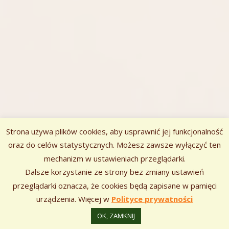
Strona używa plików cookies, aby usprawnić jej funkcjonalność
oraz do celów statystycznych. Możesz zawsze wyłączyć ten
mechanizm w ustawieniach przeglądarki.
Zawartość
Dalsze korzystanie ze strony bez zmiany ustawień
Szukaj:
stopki
przeglądarki oznacza, że cookies będą zapisane w pamięci
urządzenia. Więcej w
Polityce prywatności
Korzystamy z
•
Tiny Framework
Zaloguj się
OK, ZAMKNIJ