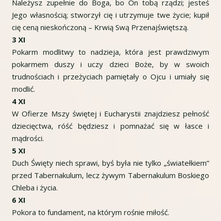
Należysz zupełnie do Boga, bo On tobą rządzi; jesteś
Jego własnością; stworzył cię i utrzymuje twe życie; kupił
cię ceną nieskończoną – Krwią Swą Przenajświętszą.
3 XI
Pokarm modlitwy to nadzieja, która jest prawdziwym
pokarmem duszy i uczy dzieci Boże, by w swoich
trudnościach i przeżyciach pamiętały o Ojcu i umiały się
modlić.
4 XI
W Ofierze Mszy świętej i Eucharystii znajdziesz pełność
dziecięctwa, róść będziesz i pomnażać się w łasce i
mądrości.
5 XI
Duch Święty niech sprawi, byś była nie tylko „światełkiem”
przed Tabernakulum, lecz żywym Tabernakulum Boskiego
Chleba i życia.
6 XI
Pokora to fundament, na którym rośnie miłość.