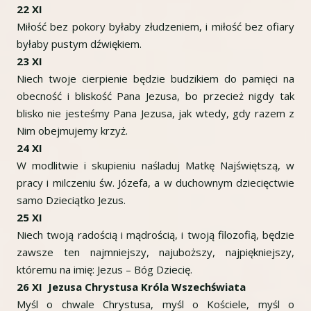
22 XI
Miłość bez pokory byłaby złudzeniem, i miłość bez ofiary
byłaby pustym dźwiękiem.
23 XI
Niech twoje cierpienie będzie budzikiem do pamięci na
obecność i bliskość Pana Jezusa, bo przecież nigdy tak
blisko nie jesteśmy Pana Jezusa, jak wtedy, gdy razem z
Nim obejmujemy krzyż.
24 XI
W modlitwie i skupieniu naśladuj Matkę Najświętszą, w
pracy i milczeniu św. Józefa, a w duchownym dziecięctwie
samo Dzieciątko Jezus.
25 XI
Niech twoją radością i mądrością, i twoją filozofią, będzie
zawsze ten najmniejszy, najuboższy, najpiękniejszy,
któremu na imię: Jezus – Bóg Dziecię.
26 XI Jezusa Chrystusa Króla Wszechświata
Myśl o chwale Chrystusa, myśl o Kościele, myśl o