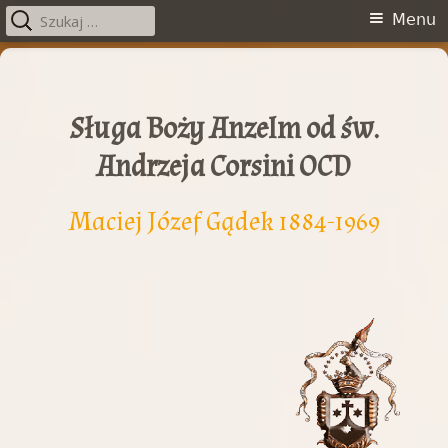
Szukaj:
Menu
Menu
główne
Przeskocz
do
treści
Sługa Boży Anzelm od św.
Andrzeja Corsini OCD
Maciej Józef Gądek 1884-1969