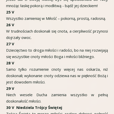
mnożąc łaskę pokorą i modlitwą - bądź jej dzieckiem!
25 V
Wszystko zamieniaj w Miłość – pokorną, prostą, radosną.
26 V
W trudnościach doskonali się cnota, a cierpliwość przynosi
dojrzały owoc.
27 V
Dziecięctwo to droga miłości i radości, bo na niej rozwijają
się wszystkie cnoty miłości Boga i miłości bliźniego.
28 V
Samo tylko rozumienie cnoty więcej nas oskarża, niż
doskonali; wykonanie cnoty odziewa nas w piękność Bożą i
jest dowodem miłości.
29 V
Niech wesele Ducha zamienia wszystko w pełną
doskonałość miłości.
30 V Niedziela Trójcy Świętej
Trójca Święta to morze miłości, rozlew dobroci, pełność