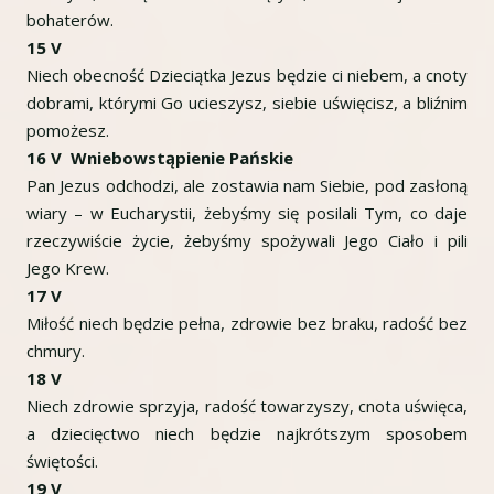
bohaterów.
15 V
Niech obecność Dzieciątka Jezus będzie ci niebem, a cnoty
dobrami, którymi Go ucieszysz, siebie uświęcisz, a bliźnim
pomożesz.
16 V Wniebowstąpienie Pańskie
Pan Jezus odchodzi, ale zostawia nam Siebie, pod zasłoną
wiary – w Eucharystii, żebyśmy się posilali Tym, co daje
rzeczywiście życie, żebyśmy spożywali Jego Ciało i pili
Jego Krew.
17 V
Miłość niech będzie pełna, zdrowie bez braku, radość bez
chmury.
18 V
Niech zdrowie sprzyja, radość towarzyszy, cnota uświęca,
a dziecięctwo niech będzie najkrótszym sposobem
świętości.
19 V