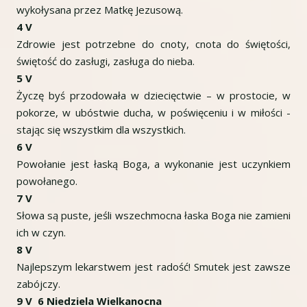
wykołysana przez Matkę Jezusową.
4 V
Zdrowie jest potrzebne do cnoty, cnota do świętości,
świętość do zasługi, zasługa do nieba.
5 V
Życzę byś przodowała w dziecięctwie – w prostocie, w
pokorze, w ubóstwie ducha, w poświęceniu i w miłości -
stając się wszystkim dla wszystkich.
6 V
Powołanie jest łaską Boga, a wykonanie jest uczynkiem
powołanego.
7 V
Słowa są puste, jeśli wszechmocna łaska Boga nie zamieni
ich w czyn.
8 V
Najlepszym lekarstwem jest radość! Smutek jest zawsze
zabójczy.
9 V 6 Niedziela Wielkanocna