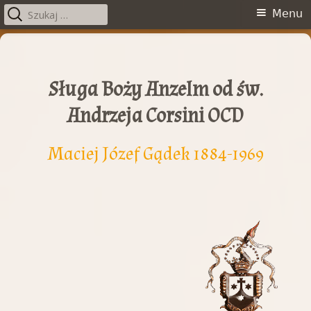
Szukaj:
Menu
Menu
główne
Przeskocz
do
treści
Sługa Boży Anzelm od św.
Andrzeja Corsini OCD
Maciej Józef Gądek 1884-1969