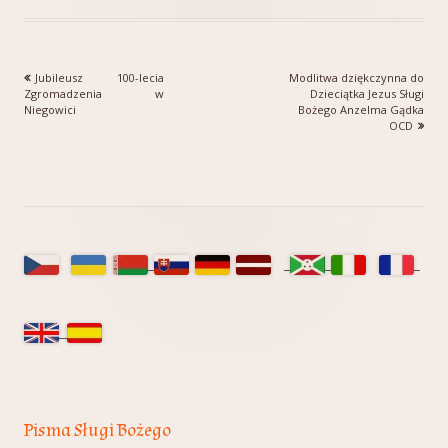
Poprzedni
Następny
Jubileusz 100-lecia
Modlitwa dziękczynna do
Nawigacja
artykół
artykół:
Zgromadzenia w
Dzieciątka Jezus Sługi
Niegowici
Bożego Anzelma Gądka
wpisu
OCD
Główny
panel
boczny
Pisma Sługi Bożego