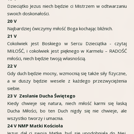
Dzieciątko Jezus niech będzie ci Mistrzem w odtwarzaniu
swoich doskonałości.
20 V
Najbardziej ćwiczymy miłość Boga kochając bliźnich.
21 V
Cokolwiek jest Boskiego w Sercu Dzieciątka - czytaj
MIŁOŚĆ, i cokolwiek jest pięknego w Karmelu – RADOŚĆ
miłości, niech będzie twoją własnością.
22 V
Gdy duch będzie mocny, wzmocnią się także siły fizyczne,
a w duszy będzie wesele z każdego przezwyciężenia
siebie.
23 V Zesłanie Ducha Świętego
Kiedy chwieje się natura, niech miłość karmi się łaską
Ducha Miłości, bo ten Duch nigdy się nie chwieje, ale
wszystko tworzy i umacnia.
24 V NMP Matki Kościoła
Jezus dał ci swoją Matkę, byś się upodobniała do Niej,