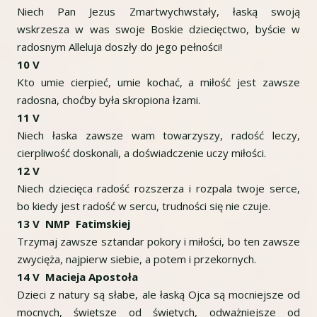
Niech Pan Jezus Zmartwychwstały, łaską swoją
wskrzesza w was swoje Boskie dziecięctwo, byście w
radosnym Alleluja doszły do jego pełności!
10 V
Kto umie cierpieć, umie kochać, a miłość jest zawsze
radosna, choćby była skropiona łzami.
11 V
Niech łaska zawsze wam towarzyszy, radość leczy,
cierpliwość doskonali, a doświadczenie uczy miłości.
12 V
Niech dziecięca radość rozszerza i rozpala twoje serce,
bo kiedy jest radość w sercu, trudności się nie czuje.
13 V NMP Fatimskiej
Trzymaj zawsze sztandar pokory i miłości, bo ten zawsze
zwycięża, najpierw siebie, a potem i przekornych.
14 V Macieja Apostoła
Dzieci z natury są słabe, ale łaską Ojca są mocniejsze od
mocnych, świętsze od świętych, odważniejsze od