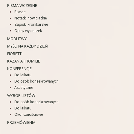
PISMA WCZESNE
Poezje
Notatki nowicjackie
Zapiski kronikarskie
Opisy wycieczek
MODLITWY
MYŚLI NA KAŻDY DZIEŃ
FIORETTI
KAZANIA I HOMILIE
KONFERENCJE
Do laikatu
Do osób konsekrowanych
Ascetyczne
WYBÓR LISTÓW
Do osób konsekrowanych
Do laikatu
Okolicznościowe
PRZEMÓWIENIA