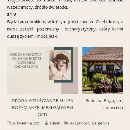
wszechmocy, źródło świętości.
31 V
Bądź tym domkiem, w którym gości zawsze Chleb, który z
nieba zstąpił, pszeniczny i eucharystyczny, który karmi
duszę życiem i mocą łaski!
DROGA KRZYŻOWA ZE SŁUGĄ
Buduj na Bogu, na Jego
BOŻYM ANZELMEM GĄDKIEM
radości duch
OCD
Opublikowano
Autor
Kategorie
30 kwietnia 2021
admin
Aktualności
,
Sentencje