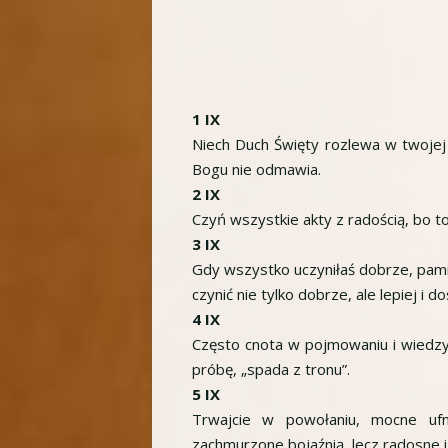
1 IX
Niech Duch Święty rozlewa w twojej
Bogu nie odmawia.
2 IX
Czyń wszystkie akty z radością, bo to
3 IX
Gdy wszystko uczyniłaś dobrze, pamię
czynić nie tylko dobrze, ale lepiej i d
4 IX
Często cnota w pojmowaniu i wiedzy
próbę, „spada z tronu”.
5 IX
Trwajcie w powołaniu, mocne ufno
zachmurzone bojaźnią, lecz radosne i