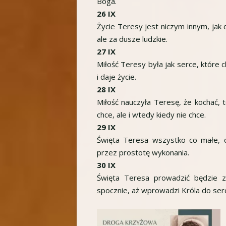
Boga.
26 IX
Życie Teresy jest niczym innym, jak of
ale za dusze ludzkie.
27 IX
Miłość Teresy była jak serce, które 
i daje życie.
28 IX
Miłość nauczyła Teresę, że kochać, t
chce, ale i wtedy kiedy nie chce.
29 IX
Święta Teresa wszystko co małe, 
przez prostotę wykonania.
30 IX
Święta Teresa prowadzić będzie z
spocznie, aż wprowadzi Króla do ser