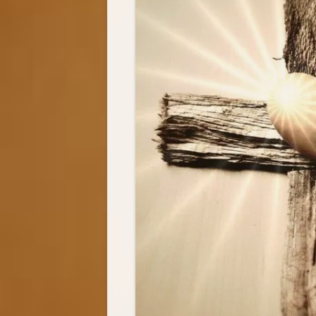
BIOGRAFIA
MODLITW
FOTOGALERIA
ŚWIADEC
AUDIO-VI
SKRZYNKA