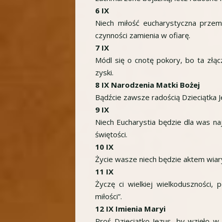
6 IX
Niech miłość eucharystyczna przem
czynności zamienia w ofiarę.
7 IX
Módl się o cnotę pokory, bo ta złącz
zyski.
8 IX Narodzenia Matki Bożej
Bądźcie zawsze radością Dzieciątka Je
9 IX
Niech Eucharystia będzie dla was na
świętości.
10 IX
Życie wasze niech będzie aktem wiar
11 IX
Życzę ci wielkiej wielkoduszności, 
miłości”.
12 IX Imienia Maryi
Proś Dzieciątko Jezus, by wzięło w