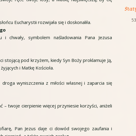
Stat
53
ońcu Eucharystii rozwijała się i doskonaliła.
ego
fu i chwały, symbolem naśladowania Pana Jezusa
i stojącą pod krzyżem, kiedy Syn Boży proklamuje Ją,
żyjących i Matkę Kościoła.
droga wyniszczenia z miłości własnej i zaparcia się
– twoje cierpienie więcej przyniesie korzyści, aniżeli
ofiarę, Pan Jezus daje ci dowód swojego zaufania i