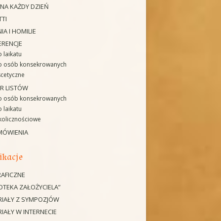
 NA KAŻDY DZIEŃ
TTI
IA I HOMILIE
ERENCJE
 laikatu
o osób konsekrowanych
cetyczne
R LISTÓW
o osób konsekrowanych
 laikatu
kolicznościowe
MÓWIENIA
ikacje
AFICZNE
IOTEKA ZAŁOŻYCIELA”
RIAŁY Z SYMPOZJÓW
IAŁY W INTERNECIE