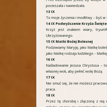
pocieszała i nawiedzała.
13 IX
To moje życzenia i modlitwy – byś w sł
14 IX Podwyższenie Krzyża Święt
Krzyż jest znakiem wiary, tryum
Ukrzyżowanego.
15 IX Matki Bożej Bolesnej
Podziwiamy Maryję, jako Matkę boleśc
jako Matkę rodzaju ludzkiego - Matkę 
16 IX
Naśladowanie Jezusa Chrystusa – to 
własnej woli, aby pełnić wolę Bożą.
17 IX
Nie smuć się, że nie możesz pracować 
praca.
18 IX
Przez tę chorobę i złączoną z nią 