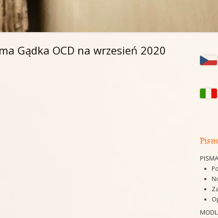
elma Gądka OCD na wrzesień 2020
Gł
pa
bo
Pism
PISM
Po
No
Za
Op
MODL