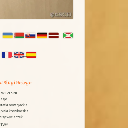
ówny
nel
czny
a Sługi Bożego
A WCZESNE
ezje
tatki nowicjackie
piski kronikarskie
isy wycieczek
ITWY