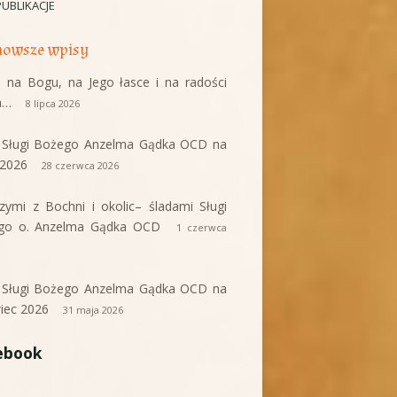
PUBLIKACJE
owsze wpisy
 na Bogu, na Jego łasce i na radości
a…
8 lipca 2026
i Sługi Bożego Anzelma Gądka OCD na
c 2026
28 czerwca 2026
rzymi z Bochni i okolic– śladami Sługi
go o. Anzelma Gądka OCD
1 czerwca
i Sługi Bożego Anzelma Gądka OCD na
iec 2026
31 maja 2026
ebook