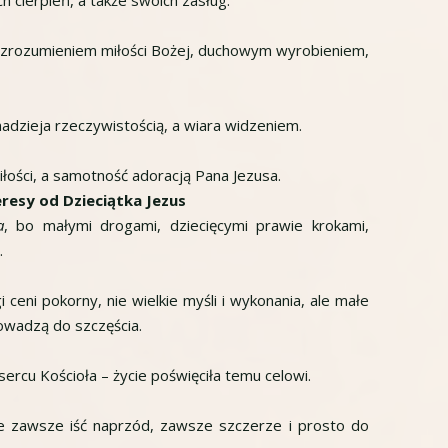
ch cierpień, a także swoich zasług.
ską, zrozumieniem miłości Bożej, duchowym wyrobieniem,
adzieja rzeczywistością, a wiara widzeniem.
iłości, a samotność adoracją Pana Jezusa.
resy od Dzieciątka Jezus
a
, bo małymi drogami, dziecięcymi prawie krokami,
.
 ceni pokorny, nie wielkie myśli i wykonania, ale małe
rowadzą do szczęścia.
sercu Kościoła – życie poświęciła temu celowi.
le zawsze iść naprzód, zawsze szczerze i prosto do