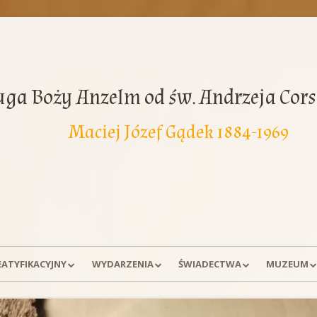
uga Boży Anzelm od św. Andrzeja Cors
Maciej Józef Gądek 1884-1969
EATYFIKACYJNY
WYDARZENIA
ŚWIADECTWA
MUZEUM
A SPRAWY
DNI MODLITW
WSPOMNIENIA
EKSPOZYCJ