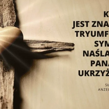
Y
OGŁOSZENIA
WYWIADY
ZWIEDZAN
TWA O ŁASKACH
RELACJE AUDIO-VIDEO
ŚWIADECTWA AUDIO-VIDEO
FOTO-GAL
DEO
ROCZNICE
ARTYKUŁY I KAZANIA O SŁUDZE
BOŻYM
 INTENCJI
SESJE NAUKOWE
OPISY Z KRONIK KLASZTORNYC
KONKURSY
PIEŚNI O SŁUDZE BOŻYM
INNE WYDARZENIA
WIERSZE O SŁUDZE BOŻYM