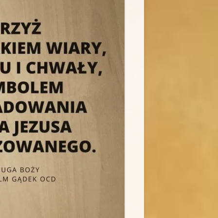
IE
ZWIEDZANIE
WICEPOSTULACJA
ERIA MUZEUM
RELACJE Z WYDARZEŃ
KLASZTOR NIEGOWIĆ
KOLĘDOWANIE „U MACIUSIA”
POLITYKA PRYWATNOŚCI
ORATORIUM „EMMANUEL”
H
REKOLEKCJE INDYWIDUALNE
ŚWIADECTWA
FOTO-GALERIA DOMU PAMIĘCI