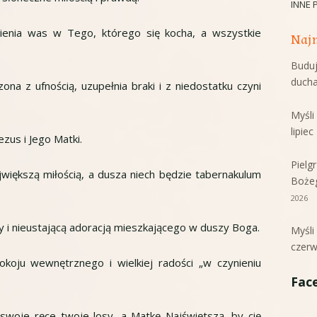
INNE 
ienia was w Tego, którego się kocha, a wszystkie
Najn
Buduj
duch
ona z ufnością, uzupełnia braki i z niedostatku czyni
Myśl
lipie
zus i Jego Matki.
Pielg
jwiększą miłością, a dusza niech będzie tabernakulum
Boże
2026
y i nieustającą adoracją mieszkającego w duszy Boga.
Myśl
czerw
pokoju wewnętrznego i wielkiej radości „w czynieniu
Fac
 swoje ręce twoje losy, a Matkę Najświętszą, by cię