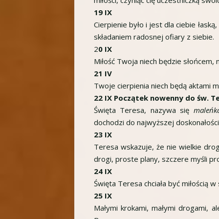
miłości, czyniąc cię uczestniczką swoi
19 IX
Cierpienie było i jest dla ciebie ła
składaniem radosnej ofiary z siebie.
2
0 IX
Miłość Twoja niech będzie słońcem, n
21 IV
Twoje cierpienia niech będą aktami m
22 IX Początek nowenny do św. Te
Święta Teresa, nazywa się
maleńk
dochodzi do najwyższej doskonałości
23 IX
Teresa wskazuje, że nie wielkie drogi
drogi, proste plany, szczere myśli p
24 IX
Święta Teresa chciała być miłością w 
25 IX
Małymi krokami, małymi drogami, a