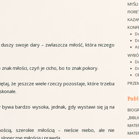
MYŚLI
FIORE
KAZAN
KONF
Do
D
 duszy swoje dary – zwłaszcza miłość, która niczego
As
WYBÓ
D
 znak miłości, czyń je cicho, bo to znak pokory.
Do
O
PRZE
taj, że jeszcze wiele rzeczy pozostaje, które trzeba
oskonale.
Publ
 bywa bardzo wysoka, jednak, gdy wystawi się ją na
BIOGR
„BIBL
MATE
ścią, szerokie miłością – nieście niebo, ale nie
MATER
 słoneczne miłością i prawdą.