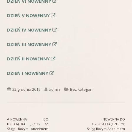
Strona
DZIEŃ VI NOWENNY
otwiera
Strona
DZIEŃ V NOWENNY
się
otwiera
w
Strona
DZIEŃ IV NOWENNY
się
nowym
otwiera
w
oknie
Strona
DZIEŃ III NOWENNY
się
nowym
otwiera
w
oknie
Strona
DZIEŃ II NOWENNY
się
nowym
otwiera
w
oknie
Strona
DZIEŃ I NOWENNY
się
nowym
otwiera
w
oknie
się
nowym
Opublikowano
Autor
Kategorie
22 grudnia 2019
admin
Bez kategorii
w
oknie
nowym
oknie
Poprzedni
Następny
NOWENNA DO
NOWENNA DO
Nawigacja
artykół
artykół:
DZIECIĄTKA JEZUS ze
DZIECIĄTKA JEZUS ze
Sługą Bożym Anzelmem
Sługą Bożym Anzelmem