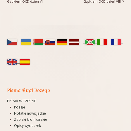
wpisu
Gądkiem OCD dzień VI
Gądkiem OCD dzień VIII
Główny
panel
boczny
Pisma Sługi Bożego
PISMA WCZESNE
Poezje
Notatki nowicjackie
Zapiski kronikarskie
Opisy wycieczek