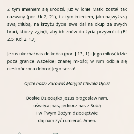
Z tym imieniem się urodził, już w łonie Matki został tak
nazwany (por. Łk 2, 21), i z tym imieniem, jako najwyższą
swą chlubą, na krzyżu życie swe dał na okup za swych
braci, którzy zginęli, aby ich znów do życia przywrócić (Ef
2,5; Kol 2, 13).
Jezus ukochał nas do końca (por. J 13, 1) i Jego miłość idzie
poza granice wszelkiej znanej miłości; w Nim odbija się
nieskończona dobroć Jego serca!
Ojcze nasz? Zdrowaś Maryjo? Chwała Ojcu?
Boskie Dzieciątko Jezus błogosław nam,
uświęcaj nas, jednocz nas z Sobą
i w Twym Bożym dziecięctwie
daj nam żyć i umierać. Amen.