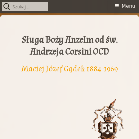
Szukaj:
Menu
Menu
główne
Przeskocz
do
treści
Sługa Boży Anzelm od św.
Andrzeja Corsini OCD
Maciej Józef Gądek 1884-1969