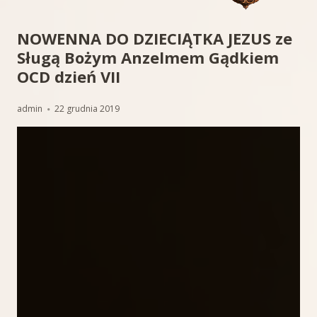
NOWENNA DO DZIECIĄTKA JEZUS ze
Sługą Bożym Anzelmem Gądkiem
OCD dzień VII
Autor
Opublikowano
admin
22 grudnia 2019