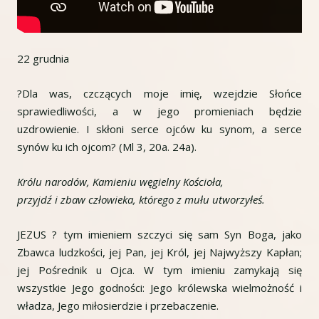
22 grudnia
?Dla was, czczących moje imię, wzejdzie Słońce
sprawiedliwości, a w jego promieniach będzie
uzdrowienie. I skłoni serce ojców ku synom, a serce
synów ku ich ojcom? (Ml 3, 20a. 24a).
Królu narodów, Kamieniu węgielny Kościoła,
przyjdź i zbaw człowieka, którego z mułu utworzyłeś.
JEZUS ? tym imieniem szczyci się sam Syn Boga, jako
Zbawca ludzkości, jej Pan, jej Król, jej Najwyższy Kapłan;
jej Pośrednik u Ojca. W tym imieniu zamykają się
wszystkie Jego godności: Jego królewska wielmożność i
władza, Jego miłosierdzie i przebaczenie.