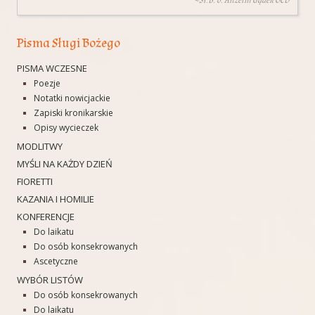
~Sł.B. o. Anzelm Gądek OCD
Pisma Sługi Bożego
PISMA WCZESNE
Poezje
Notatki nowicjackie
Zapiski kronikarskie
Opisy wycieczek
MODLITWY
MYŚLI NA KAŻDY DZIEŃ
FIORETTI
KAZANIA I HOMILIE
KONFERENCJE
Do laikatu
Do osób konsekrowanych
Ascetyczne
WYBÓR LISTÓW
Do osób konsekrowanych
Do laikatu