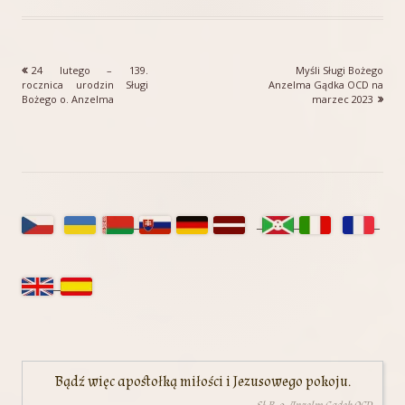
Poprzedni
Następny
24 lutego – 139.
Myśli Sługi Bożego
Nawigacja
artykół
artykół:
rocznica urodzin Sługi
Anzelma Gądka OCD na
Bożego o. Anzelma
marzec 2023
wpisu
Główny
panel
boczny
Bądź więc apostołką miłości i Jezusowego pokoju.