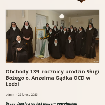
Obchody 139. rocznicy urodzin Sługi
Bożego o. Anzelma Gądka OCD w
Łodzi
Autor
Opublikowano
admin
25 lutego 2023
Droga dziecięctwa jest naszym powołaniem