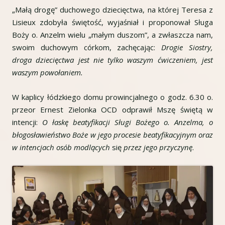
„Małą drogę” duchowego dziecięctwa, na której Teresa z
Lisieux zdobyła świętość, wyjaśniał i proponował Sługa
Boży o. Anzelm wielu „małym duszom”, a zwłaszcza nam,
swoim duchowym córkom, zachęcając:
Drogie Siostry,
droga dziecięctwa jest nie tylko waszym ćwiczeniem, jest
waszym powołaniem.
W kaplicy łódzkiego domu prowincjalnego o godz. 6.30 o.
przeor Ernest Zielonka OCD odprawił Mszę świętą w
intencji:
O łaskę beatyfikacji Sługi Bożego o. Anzelma, o
błogosławieństwo Boże w jego procesie beatyfikacyjnym oraz
w intencjach osób modlących
się
przez jego przyczynę
.