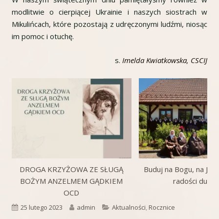
modlitwie o cierpiącej Ukrainie i naszych siostrach w
Mikulińcach, które pozostają z udręczonymi ludźmi, niosąc
im pomoc i otuchę.
s.
Imelda Kwiatkowska, CSCIJ
DROGA KRZYŻOWA ZE SŁUGĄ
Buduj na Bogu, na Jego
BOŻYM ANZELMEM GĄDKIEM
radości duch
OCD
Opublikowano
Autor
Kategorie
25 lutego 2023
admin
Aktualności
,
Rocznice