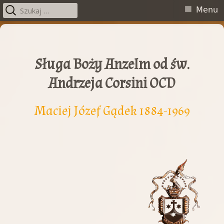
Szukaj:
Menu
Menu
główne
Przeskocz
do
treści
Sługa Boży Anzelm od św.
Andrzeja Corsini OCD
Maciej Józef Gądek 1884-1969