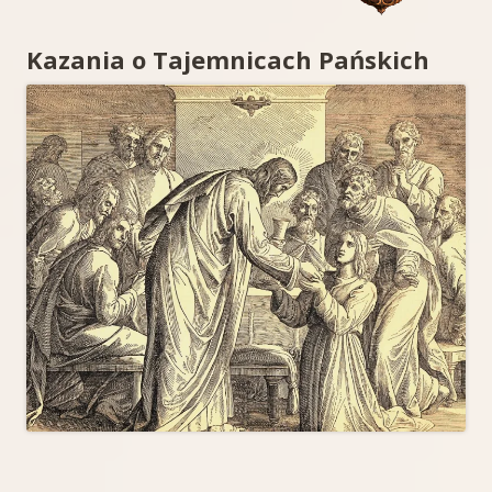
m
n
y
w
Kazania o Tajemnicach Pańskich
w
ę
o
e
n
i
i
w
s
n
ę
a
i
k
s
r
o
a
e
e
m
r
i
i
y
e
n
i
w
w
k
w
t
o
o
t
m
o
n
o
y
a
a
w
w
n
n
ę
o
e
o
n
o
i
i
r
w