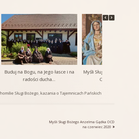
Buduj na Bogu, na Jego łasce i na
Myśli Sługi Bożego Anzel
radości ducha…
OCD na lipiec 202
 homilie Sługi Bożego
,
kazania o Tajemnicach Pańskich
Następny
Myśli Sługi Bożego Anzelma Gądka OCD
artykół:
na czerwiec 2020