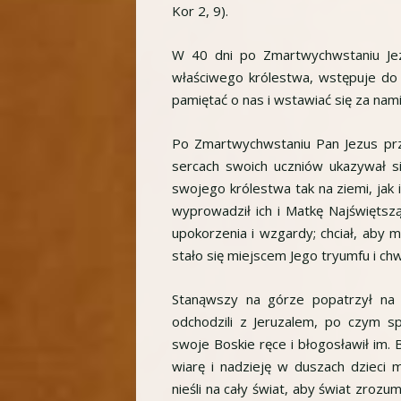
Kor 2, 9).
W 40 dni po Zmartwychwstaniu Jez
właściwego królestwa, wstępuje do
pamiętać o nas i wstawiać się za nami
Po Zmartwychwstaniu Pan Jezus prze
sercach swoich uczniów ukazywał s
swojego królestwa tak na ziemi, jak i
wyprowadził ich i Matkę Najświęts
upokorzenia i wzgardy; chciał, aby m
stało się miejscem Jego tryumfu i chw
Stanąwszy na górze popatrzył na 
odchodzili z Jeruzalem, po czym sp
swoje Boskie ręce i błogosławił im.
wiarę i nadzieję w duszach dzieci 
nieśli na cały świat, aby świat zrozum