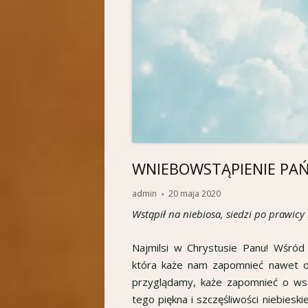
WNIEBOWSTĄPIENIE PAŃS
Autor
Opublikowano
admin
20 maja 2020
Wstąpił na niebiosa, siedzi po prawi
Najmilsi w Chrystusie Panu! Wśród
która każe nam zapomnieć nawet o 
przyglądamy, każe zapomnieć o wsze
tego piękna i szczęśliwości niebieskie