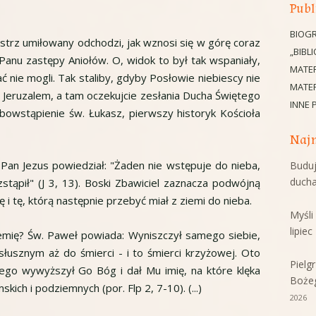
Publ
BIOGR
Mistrz umiłowany odchodzi, jak wznosi się w górę coraz
„BIBL
 Panu zastępy Aniołów. O, widok to był tak wspaniały,
MATE
ć nie mogli. Tak staliby, gdyby Posłowie niebiescy nie
MATER
 do Jeruzalem, a tam oczekujcie zesłania Ducha Świętego
INNE 
ebowstąpienie św. Łukasz, pierwszy historyk Kościoła
Najn
 Pan Jezus powiedział: "Żaden nie wstępuje do nieba,
Buduj
duch
stąpił" (J 3, 13). Boski Zbawiciel zaznacza podwójną
 i tę, którą następnie przebyć miał z ziemi do nieba.
Myśl
lipie
ziemię? Św. Paweł powiada: Wyniszczył samego siebie,
słusznym aż do śmierci - i to śmierci krzyżowej. Oto
Pielg
tego wywyższył Go Bóg i dał Mu imię, na które klęka
Boże
skich i podziemnych (por. Flp 2, 7-10). (...)
2026