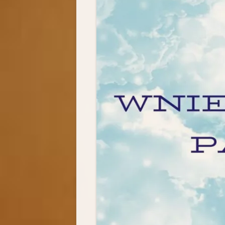
BIOGRAFIA
MODLITW
FOTOGALERIA
ŚWIADEC
AUDIO-VI
SKRZYNKA