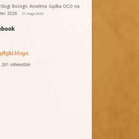
i Sługi Bożego Anzelma Gądka OCD na
iec 2026
31 maja 2026
ebook
ystyki bloga
 261 odwiedzin