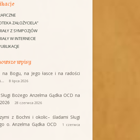
ikacje
AFICZNE
IOTEKA ZAŁOŻYCIELA”
RIAŁY Z SYMPOZJÓW
IAŁY W INTERNECIE
PUBLIKACJE
owsze wpisy
 na Bogu, na Jego łasce i na radości
a…
8 lipca 2026
i Sługi Bożego Anzelma Gądka OCD na
c 2026
28 czerwca 2026
rzymi z Bochni i okolic– śladami Sługi
go o. Anzelma Gądka OCD
1 czerwca