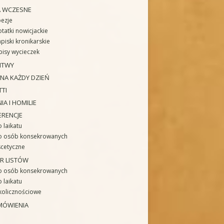
A WCZESNE
ezje
tatki nowicjackie
piski kronikarskie
isy wycieczek
ITWY
 NA KAŻDY DZIEŃ
TTI
IA I HOMILIE
ERENCJE
 laikatu
o osób konsekrowanych
cetyczne
R LISTÓW
o osób konsekrowanych
 laikatu
kolicznościowe
MÓWIENIA