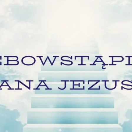
Y
OGŁOSZENIA
WYWIADY
ZWIEDZAN
TWA O ŁASKACH
RELACJE AUDIO-VIDEO
ŚWIADECTWA AUDIO-VIDEO
FOTO-GAL
DEO
ROCZNICE
ARTYKUŁY I KAZANIA O SŁUDZE
BOŻYM
 INTENCJI
SESJE NAUKOWE
OPISY Z KRONIK KLASZTORNYC
KONKURSY
PIEŚNI O SŁUDZE BOŻYM
INNE WYDARZENIA
WIERSZE O SŁUDZE BOŻYM