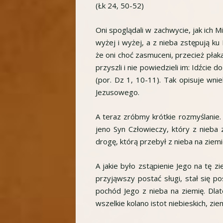
(Łk 24, 50-52)
Oni spoglądali w zachwycie, jak ich 
wyżej i wyżej, a z nieba zstępują ku
że oni choć zasmuceni, przecież płaka
przyszli i nie powiedzieli im: Idźcie
(por. Dz 1, 10-11). Tak opisuje wni
Jezusowego.
A teraz zróbmy krótkie rozmyślanie.
jeno Syn Człowieczy, który z nieba z
drogę, którą przebył z nieba na ziemię
A jakie było zstąpienie Jego na tę 
przyjąwszy postać sługi, stał się po
pochód Jego z nieba na ziemię. Dla
wszelkie kolano istot niebieskich, ziem