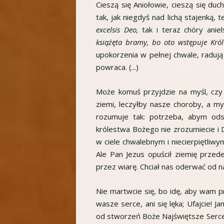
Cieszą się Aniołowie, cieszą się duc
tak, jak niegdyś nad lichą stajenką,
excelsis Deo,
tak i teraz chóry aniel
książęta bramy, bo oto wstępuje Król
upokorzenia w pełnej chwale, radują
powraca. (...)
Może komuś przyjdzie na myśl, czy 
ziemi, leczyłby nasze choroby, a m
rozumuje tak: potrzeba, abym odsz
królestwa Bożego nie zrozumiecie i 
w ciele chwalebnym i niecierpiętliwym
Ale Pan Jezus opuścił ziemię przed
przez wiarę. Chciał nas oderwać od n
Nie martwcie się, bo idę, aby wam pr
wasze serce, ani się lęka; Ufajcie! Ja
od stworzeń Boże Najświętsze Serce. 