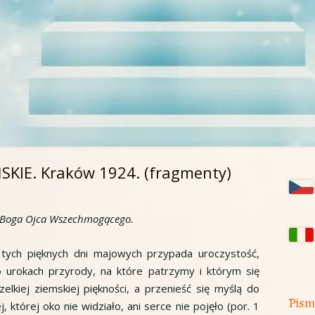
KIE. Kraków 1924. (fragmenty)
Gł
pa
cy Boga Ojca Wszechmogącego.
bo
 tych pięknych dni majowych przypada uroczystość,
urokach przyrody, na które patrzymy i którym się
lkiej ziemskiej piękności, a przenieść się myślą do
Pism
j, której oko nie widziało, ani serce nie pojęło (por. 1