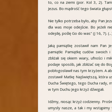
to, co na ziemi (por. Kol 3, 2). Tam
Jezus. Bo mądrość tego świata głups
Nie tylko potrzeba było, aby Pan Je
dla was moje odejście. Bo jeżeli nie
odejdę, poślę Go do was" (J 16, 7). (...
Jaką pamiątkę zostawił nam Pan J
pamiątki: Pamiątkę cudów swoich i
zbliżali się okiem wiary, ufności i m
podaje sposób, jak zbliżać się do Boga
pobłogosławił nas tym krzyżem. A abyś
zostawił Matkę Najświętszą, która u
Ducha Świętego, tego Ducha rady, m
w tym Duchu Jego krzyż dźwigali.
Idźmy, niosąc krzyż codzienny. Proś
umysły nasze, a tak i my wstąpimy 