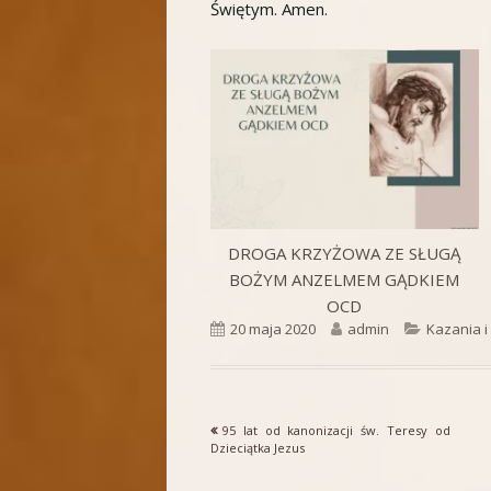
Świętym. Amen.
DROGA KRZYŻOWA ZE SŁUGĄ
BOŻYM ANZELMEM GĄDKIEM
OCD
Opublikowano
Autor
Kategorie
20 maja 2020
admin
Kazania i
Poprzedni
95 lat od kanonizacji św. Teresy od
Nawigacja
artykół
Dzieciątka Jezus
wpisu