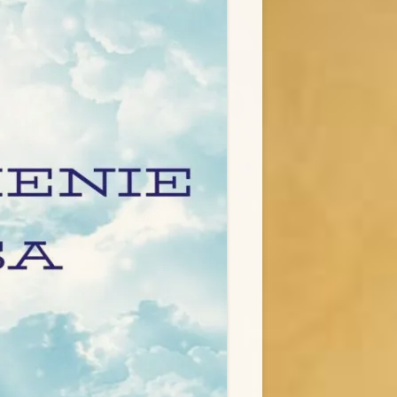
IE
ZWIEDZANIE
WICEPOSTULACJA
ERIA MUZEUM
RELACJE Z WYDARZEŃ
KLASZTOR NIEGOWIĆ
KOLĘDOWANIE „U MACIUSIA”
POLITYKA PRYWATNOŚCI
ORATORIUM „EMMANUEL”
H
REKOLEKCJE INDYWIDUALNE
ŚWIADECTWA
FOTO-GALERIA DOMU PAMIĘCI