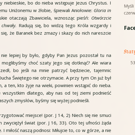
hy niebieskie, bo do nieba wstępuje Jezus Chrystus. I
Myśl
 temu Uniżonemu w żłobie, śpiewali Aniołowie:
Gloria in
czerw
skie otaczają Zbawiciela, wznosząc pieśń:
Otwórzcie
 chwały.
Radują się, bo widzą tego Króla wzgardy i
Fac
 się, że Baranek bez zmazy i skazy do nich nareszcie
Stat
nie lepiej by było, gdyby Pan Jezus pozostał tu na
53
y moglibyśmy choć szaty Jego się dotknąć? Ale wiara
edł, bo jeśli na mnie patrzyć będziecie, tajemnic
Ducha Świętego nie otrzymacie. A przy tym On już był
, a ten, kto żyje na wieki, powinien wstąpić do nieba.
e wszystkim dlatego, aby nas od tej ziemi podnieść
aszych zmysłów, byśmy się wyżej podnieśli.
zygotować miejsce! (por. J 14, 2) Niech się nie smuci
m zwyciężył świat (por. J 16, 33). Oto tej ufności żąda
I miłość naszą podnosi: Miłujcie to, co w górze, a nie