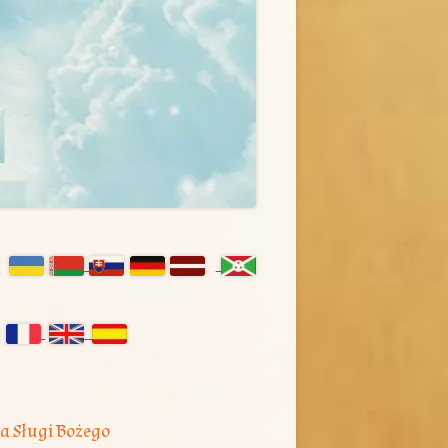
ówny
nel
czny
a Sługi Bożego