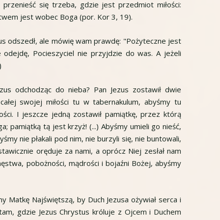
 przenieść się trzeba, gdzie jest przedmiot miłości:
twem jest wobec Boga (por. Kor 3, 19).
zus odszedł, ale mówię wam prawdę: "Pożyteczne jest
 odejdę, Pocieszyciel nie przyjdzie do was. A jeżeli
)
ezus odchodząc do nieba? Pan Jezus zostawił dwie
 całej swojej miłości tu w tabernakulum, abyśmy tu
iłości. I jeszcze jedną zostawił pamiątkę, przez którą
; pamiątką tą jest krzyż! (...) Abyśmy umieli go nieść,
my nie płakali pod nim, nie burzyli się, nie buntowali,
stawicznie oręduje za nami, a oprócz Niej zesłał nam
ęstwa, pobożności, mądrości i bojaźni Bożej, abyśmy
my Matkę Najświętszą, by Duch Jezusa ożywiał serca i
tam, gdzie Jezus Chrystus króluje z Ojcem i Duchem