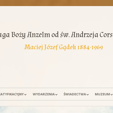
uga Boży Anzelm od św. Andrzeja Cors
Maciej Józef Gądek 1884-1969
EATYFIKACYJNY
WYDARZENIA
ŚWIADECTWA
MUZEUM
A SPRAWY
DNI MODLITW
WSPOMNIENIA
EKSPOZYCJ