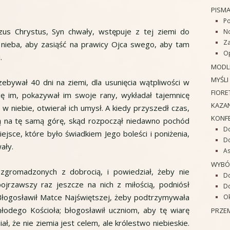
PISM
Po
us Chrystus, Syn chwały, wstępuje z tej ziemi do
No
Za
 nieba, aby zasiąść na prawicy Ojca swego, aby tam
Op
.
MODL
MYŚLI
bywał 40 dni na ziemi, dla usunięcia wątpliwości w
FIORE
ię im, pokazywał im swoje rany, wykładał tajemnicę
KAZAN
 w niebie, otwierał ich umysł. A kiedy przyszedł czas,
KONF
zą na tę samą górę, skąd rozpoczął niedawno pochód
Do
iejsce, które było świadkiem Jego boleści i poniżenia,
D
ały.
As
WYBÓ
zgromadzonych z dobrocią, i powiedział, żeby nie
D
ojrzawszy raz jeszcze na nich z miłością, podniósł
Do
 Błogosławił Matce Najświętszej, żeby podtrzymywała
O
młodego Kościoła; błogosławił uczniom, aby tę wiarę
PRZE
iał, że nie ziemia jest celem, ale królestwo niebieskie.