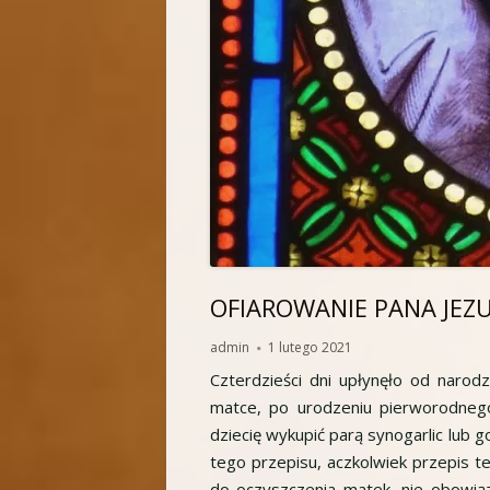
OFIAROWANIE PANA JEZ
Autor
Opublikowano
admin
1 lutego 2021
Czterdzieści dni upłynęło od narod
matce, po urodzeniu pierworodnego
dziecię wykupić parą synogarlic lub g
tego przepisu, aczkolwiek przepis t
do oczyszczenia matek, nie obowiąz