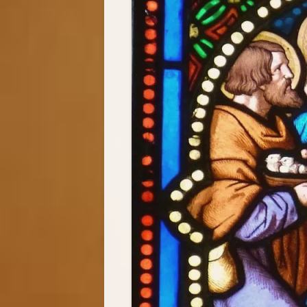
BIOGRAFIA
MODLITW
FOTOGALERIA
ŚWIADEC
AUDIO-VI
SKRZYNKA