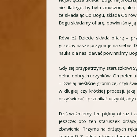
nie dlatego, by była zmuszona, ale c
że składając Go Bogu, składa Go równo
Bogu składamy ofiarę, powinniśmy ją 
Również Dziecię składa ofiarę – pr
grzechy nasze przyjmuje na siebie. D
nauka dla nas: dawać powinniśmy Bogu 
Gdy się przypatrzymy staruszkowi Sym
pełne dobrych uczynków. On pełen uf
– Dzisiaj nieśliście gromnice, czyli
w długiej czy krótkiej procesji, ja
przyświecać i przenikać uczynki, aby o
Dziś weźmiemy ten piękny obraz i z
jeszcze: oto ten staruszek drżący
zbawienia. Trzyma na drżących ręk
kontrast? Z jednej strony starzec, c