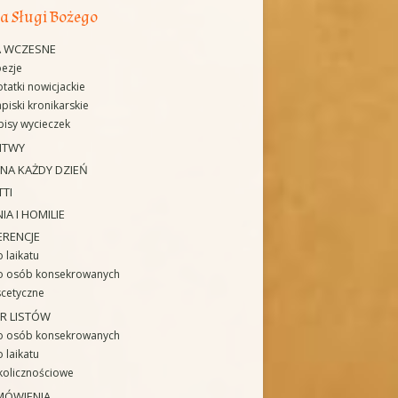
a Sługi Bożego
A WCZESNE
ezje
tatki nowicjackie
piski kronikarskie
isy wycieczek
ITWY
 NA KAŻDY DZIEŃ
TTI
IA I HOMILIE
ERENCJE
 laikatu
o osób konsekrowanych
cetyczne
R LISTÓW
o osób konsekrowanych
 laikatu
kolicznościowe
MÓWIENIA