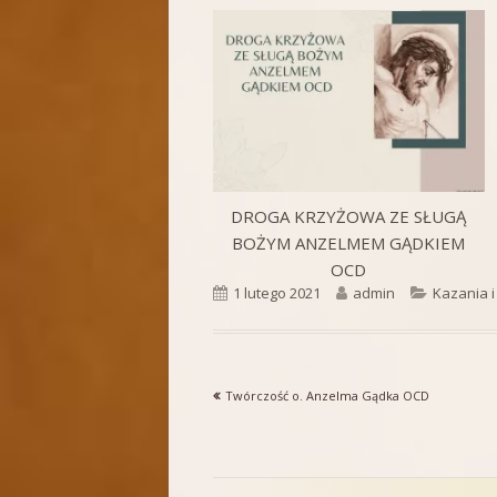
DROGA KRZYŻOWA ZE SŁUGĄ
BOŻYM ANZELMEM GĄDKIEM
OCD
Opublikowano
Autor
Kategorie
1 lutego 2021
admin
Kazania i
Poprzedni
Twórczość o. Anzelma Gądka OCD
Nawigacja
artykół
wpisu