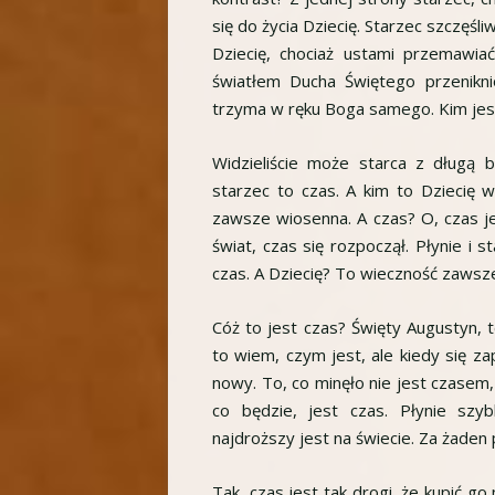
się do życia Dziecię. Starzec szczęśl
Dziecię, chociaż ustami przemawi
światłem Ducha Świętego przenikni
trzyma w ręku Boga samego. Kim jest
Widzieliście może starca z długą 
starzec to czas. A kim to Dziecię 
zawsze wiosenna. A czas? O, czas je
świat, czas się rozpoczął. Płynie i s
czas. A Dziecię? To wieczność zawsze 
Cóż to jest czas? Święty Augustyn, t
to wiem, czym jest, ale kiedy się za
nowy. To, co minęło nie jest czasem, 
co będzie, jest czas. Płynie szyb
najdroższy jest na świecie. Za żaden p
Tak, czas jest tak drogi, że kupić go