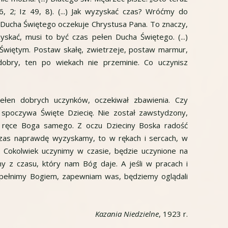
6, 2; Iz 49, 8). (...) Jak wyzyskać czas? Wróćmy do
n Ducha Świętego oczekuje Chrystusa Pana. To znaczy,
skać, musi to być czas pełen Ducha Świętego. (...)
 Świętym. Postaw skałę, zwietrzeje, postaw marmur,
dobry, ten po wiekach nie przeminie. Co uczynisz
ełen dobrych uczynków, oczekiwał zbawienia. Czy
h spoczywa Święte Dziecię. Nie został zawstydzony,
o ręce Boga samego. Z oczu Dzieciny Boska radość
 czas naprawdę wyzyskamy, to w rękach i sercach, w
g. Cokolwiek uczynimy w czasie, będzie uczynione na
y z czasu, który nam Bóg daje. A jeśli w pracach i
wypełnimy Bogiem, zapewniam was, będziemy oglądali
Kazania Niedzielne
, 1923 r.