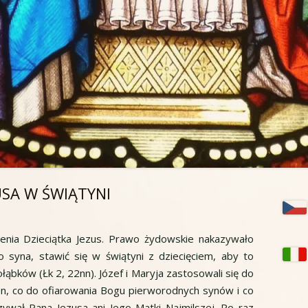
USA W ŚWIĄTYNI
Gł
pa
zenia Dzieciątka Jezus. Prawo żydowskie nakazywało
bo
 syna, stawić się w świątyni z dziecięciem, aby to
ołąbków (Łk 2, 22nn). Józef i Maryja zastosowali się do
en, co do ofiarowania Bogu pierworodnych synów i co
ywał Pana Jezusa ani Jego Matki Najmilszej. Po raz