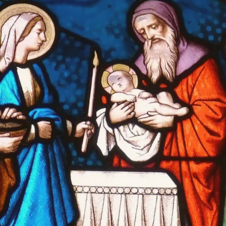
Y
OGŁOSZENIA
WYWIADY
ZWIEDZAN
TWA O ŁASKACH
RELACJE AUDIO-VIDEO
ŚWIADECTWA AUDIO-VIDEO
FOTO-GAL
DEO
ROCZNICE
ARTYKUŁY I KAZANIA O SŁUDZE
BOŻYM
 INTENCJI
SESJE NAUKOWE
OPISY Z KRONIK KLASZTORNYC
KONKURSY
PIEŚNI O SŁUDZE BOŻYM
INNE WYDARZENIA
WIERSZE O SŁUDZE BOŻYM