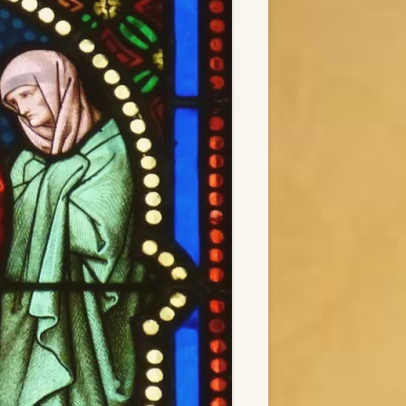
IE
ZWIEDZANIE
WICEPOSTULACJA
ERIA MUZEUM
RELACJE Z WYDARZEŃ
KLASZTOR NIEGOWIĆ
KOLĘDOWANIE „U MACIUSIA”
POLITYKA PRYWATNOŚCI
ORATORIUM „EMMANUEL”
H
REKOLEKCJE INDYWIDUALNE
ŚWIADECTWA
FOTO-GALERIA DOMU PAMIĘCI