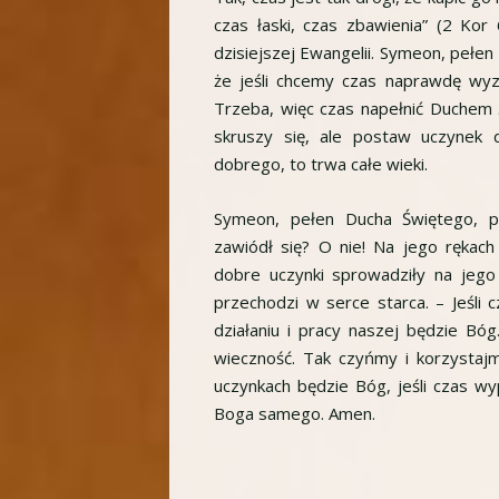
czas łaski, czas zbawienia” (2 Kor 
dzisiejszej Ewangelii. Symeon, pełe
że jeśli chcemy czas naprawdę wyzy
Trzeba, więc czas napełnić Duchem
skruszy się, ale postaw uczynek 
dobrego, to trwa całe wieki.
Symeon, pełen Ducha Świętego, p
zawiódł się? O nie! Na jego rękac
dobre uczynki sprowadziły na jeg
przechodzi w serce starca. – Jeśli
działaniu i pracy naszej będzie Bó
wieczność. Tak czyńmy i korzystajm
uczynkach będzie Bóg, jeśli czas 
Boga samego. Amen.