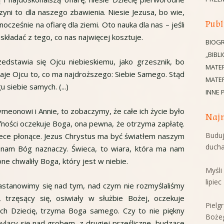
zyni to dla naszego zbawienia. Niesie Jezusa, bo wie,
Publ
cześnie na ofiarę dla ziemi. Oto nauka dla nas – jeśli
składać z tego, co nas najwięcej kosztuje.
BIOGR
„BIBL
zedstawia się Ojcu niebieskiemu, jako grzesznik, bo
MATE
aje Ojcu to, co ma najdroższego: Siebie Samego. Stąd
MATER
siebie samych. (...)
INNE 
eonowi i Annie, to zobaczymy, że całe ich życie było
Najn
ności oczekuje Boga, ona pewna, że otrzyma zapłatę.
Buduj
 świece płonące. Jezus Chrystus ma być światłem naszym
duch
ką nam Bóg naznaczy. Świeca, to wiara, która ma nam
ne chwaliły Boga, który jest w niebie.
Myśl
lipie
astanowimy się nad tym, nad czym nie rozmyślaliśmy
, trzęsący się, osiwiały w służbie Bożej, oczekuje
Pielg
ach Dziecię, trzyma Boga samego. Czy to nie piękny
Boże
hylący się nad grobem, z drugiej prześliczne, budzące