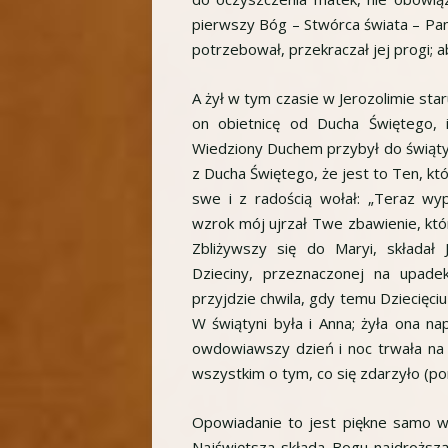
pierwszy Bóg – Stwórca świata – Pan 
potrzebował, przekraczał jej progi; 
A żył w tym czasie w Jerozolimie st
on obietnicę od Ducha Świętego, i
Wiedziony Duchem przybył do świątyni
z Ducha Świętego, że jest to Ten, kt
swe i z radością wołał: „Teraz w
wzrok mój ujrzał Twe zbawienie, któ
Zbliżywszy się do Maryi, składał 
Dzieciny, przeznaczonej na upade
przyjdzie chwila, gdy temu Dziecięci
W świątyni była i Anna; żyła ona n
owdowiawszy dzień i noc trwała na 
wszystkim o tym, co się zdarzyło (por
Opowiadanie to jest piękne samo w
Najświętsza składa Bogu najdroższą 