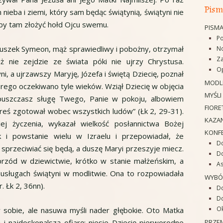
Pism
nieba i ziemi, który sam będąc świątynią, świątyni nie
aby tam złożyć hołd Ojcu swemu.
PISM
Po
aruszek Symeon, mąż sprawiedliwy i pobożny, otrzymał
No
Za
ż nie zejdzie ze świata póki nie ujrzy Chrystusa.
Op
, a ujrzawszy Maryję, Józefa i świętą Dziecię, poznał
MODL
órego oczekiwano tyle wieków. Wziął Dziecię w objęcia
MYŚLI
ypuszczasz sługę Twego, Panie w pokoju, albowiem
FIORE
reś zgotował wobec wszystkich ludów” (Łk 2, 29-31).
KAZAN
Jej życzenia, wykazał wielkość posłannictwa Bożej
KONF
k i powstanie wielu w Izraelu i przepowiadał, że
Do
u sprzeciwiać się będą, a duszę Maryi przeszyje miecz.
D
aprzód w dziewictwie, krótko w stanie małżeńskim, a
As
usługach świątyni w modlitwie. Ona to rozpowiadała
WYBÓ
. Łk 2, 36nn).
D
Do
O
 sobie, ale nasuwa myśli nader głębokie. Oto Matka
PRZE
i najdoskonalszą ofiarę; niesie Dziecię pierworodne