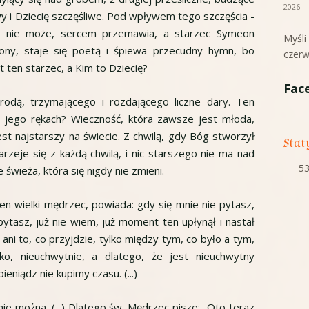
2026
iwy i Dziecię szczęśliwe. Pod wpływem tego szczęścia -
ać nie może, sercem przemawia, a starzec Symeon
Myśl
ony, staje się poetą i śpiewa przecudny hymn, bo
czerw
 ten starzec, a Kim to Dziecię?
Fac
brodą, trzymającego i rozdającego liczne dary. Ten
w jego rękach? Wieczność, która zawsze jest młoda,
st najstarszy na świecie. Z chwilą, gdy Bóg stworzył
Stat
tarzeje się z każdą chwilą, i nic starszego nie ma nad
53
świeża, która się nigdy nie zmieni.
en wielki mędrzec, powiada: gdy się mnie nie pytasz,
pytasz, już nie wiem, już moment ten upłynął i nastał
ani to, co przyjdzie, tylko między tym, co było a tym,
ko, nieuchwytnie, a dlatego, że jest nieuchwytny
ieniądz nie kupimy czasu. (...)
 nie można. (...) Dlatego św. Mędrzec pisze: „Oto teraz