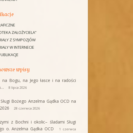
ikacje
AFICZNE
IOTEKA ZAŁOŻYCIELA”
RIAŁY Z SYMPOZJÓW
IAŁY W INTERNECIE
PUBLIKACJE
owsze wpisy
 na Bogu, na Jego łasce i na radości
a…
8 lipca 2026
i Sługi Bożego Anzelma Gądka OCD na
c 2026
28 czerwca 2026
rzymi z Bochni i okolic– śladami Sługi
go o. Anzelma Gądka OCD
1 czerwca