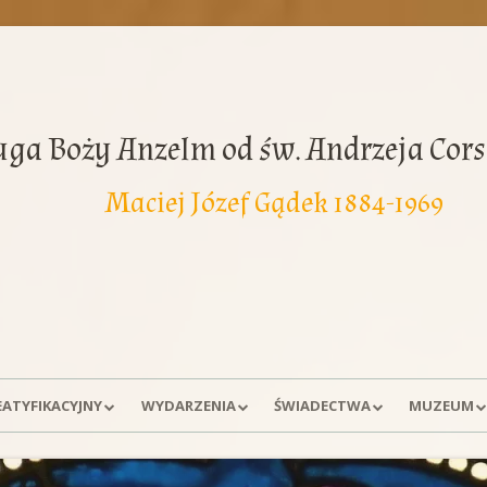
uga Boży Anzelm od św. Andrzeja Cors
Maciej Józef Gądek 1884-1969
EATYFIKACYJNY
WYDARZENIA
ŚWIADECTWA
MUZEUM
A SPRAWY
DNI MODLITW
WSPOMNIENIA
EKSPOZYCJ