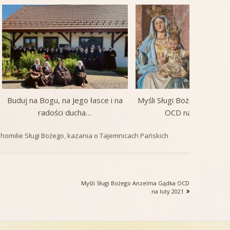
Buduj na Bogu, na Jego łasce i na
Myśli Sługi Bożego Anzel
radości ducha…
OCD na lipiec 202
 homilie Sługi Bożego
,
kazania o Tajemnicach Pańskich
Następny
Myśli Sługi Bożego Anzelma Gądka OCD
artykół:
na luty 2021