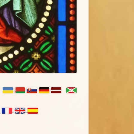
ówny
nel
czny