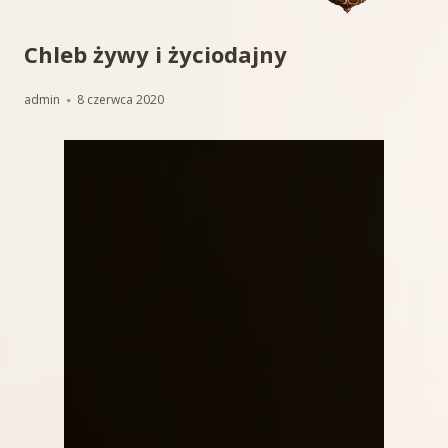
Chleb żywy i życiodajny
Autor
Opublikowano
admin
8 czerwca 2020