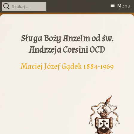
Szukaj:
Menu
Menu
główne
Przeskocz
do
treści
Sługa Boży Anzelm od św.
Andrzeja Corsini OCD
Maciej Józef Gądek 1884-1969