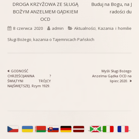
DROGA KRZYŻOWA ZE SŁUGĄ
Buduj na Bogu, na Jego
BOŻYM ANZELMEM GĄDKIEM
radości duch
OCD
Opublikowano
Autor
Kategorie
8 czerwca 2020
admin
Aktualności
,
Kazania i homilie
Sługi Bożego
,
kazania o Tajemnicach Pańskich
Poprzedni
Następny
GODNOŚĆ
Myśli Sługi Bożego
Nawigacja
artykół
artykół:
CHRZEŚCIJANINA ?
Anzelma Gądka OCD na
ŚWIĄTYNI TRÓJCY
lipiec 2020.
wpisu
NAJŚWIĘTSZEJ. Rzym 1929.
Główny
panel