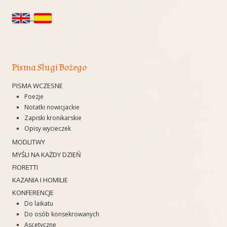
boczny
Pisma Sługi Bożego
PISMA WCZESNE
Poezje
Notatki nowicjackie
Zapiski kronikarskie
Opisy wycieczek
MODLITWY
MYŚLI NA KAŻDY DZIEŃ
FIORETTI
KAZANIA I HOMILIE
KONFERENCJE
Do laikatu
Do osób konsekrowanych
Ascetyczne