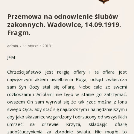
Przemowa na odnowienie ślubów
zakonnych. Wadowice, 14.09.1919.
Fragm.
Autor
Opublikowano
admin
11 stycznia 2019
J+M
Chrześcijaństwo jest religią ofiary i ta ofiara jest
najwyższym aktem uwielbienia Boga, odkąd zwłaszcza
sam Syn Boży stał się ofiarą. Niebo całe ze swemi
rozkoszami i Aniołami nie było w stanie go zatrzymać,
owszem On sam wyrwał się że tak rzec można z łona
swego Ojca, aby stać się najuboższym i najnędzniejszym i
aby jako skazaniec wzgardzony i odrzucony od wszystkich
umrzeć na drzewie Krzyża, składając ofiarę
zadośćuczynienia za zbrodnie świata. Nie mogło to