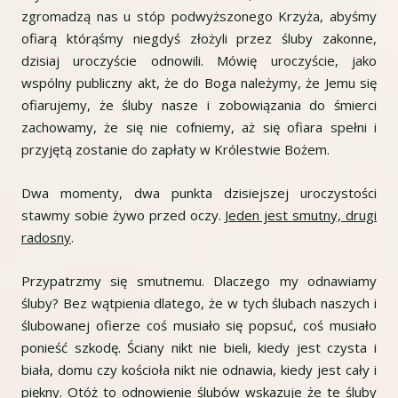
zgromadzą nas u stóp podwyższonego Krzyża, abyśmy
ofiarą którąśmy niegdyś złożyli przez śluby zakonne,
dzisiaj uroczyście odnowili. Mówię uroczyście, jako
wspólny publiczny akt, że do Boga należymy, że Jemu się
ofiarujemy, że śluby nasze i zobowiązania do śmierci
zachowamy, że się nie cofniemy, aż się ofiara spełni i
przyjętą zostanie do zapłaty w Królestwie Bożem.
Dwa momenty, dwa punkta dzisiejszej uroczystości
stawmy sobie żywo przed oczy.
Jeden jest smutny, drugi
radosny
.
Przypatrzmy się smutnemu. Dlaczego my odnawiamy
śluby? Bez wątpienia dlatego, że w tych ślubach naszych i
ślubowanej ofierze coś musiało się popsuć, coś musiało
ponieść szkodę. Ściany nikt nie bieli, kiedy jest czysta i
biała, domu czy kościoła nikt nie odnawia, kiedy jest cały i
piękny. Otóż to odnowienie ślubów wskazuje że te śluby