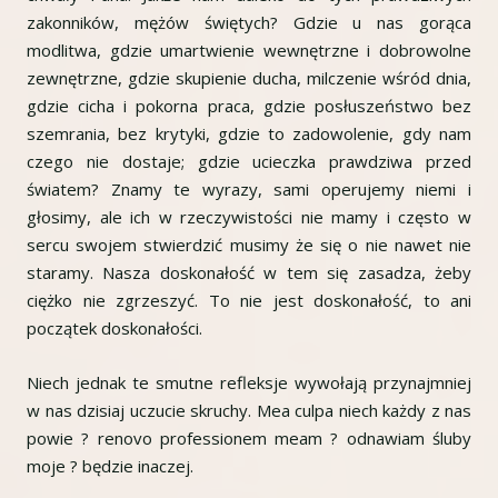
zakonników, mężów świętych? Gdzie u nas gorąca
modlitwa, gdzie umartwienie wewnętrzne i dobrowolne
zewnętrzne, gdzie skupienie ducha, milczenie wśród dnia,
gdzie cicha i pokorna praca, gdzie posłuszeństwo bez
szemrania, bez krytyki, gdzie to zadowolenie, gdy nam
czego nie dostaje; gdzie ucieczka prawdziwa przed
światem? Znamy te wyrazy, sami operujemy niemi i
głosimy, ale ich w rzeczywistości nie mamy i często w
sercu swojem stwierdzić musimy że się o nie nawet nie
staramy. Nasza doskonałość w tem się zasadza, żeby
ciężko nie zgrzeszyć. To nie jest doskonałość, to ani
początek doskonałości.
Niech jednak te smutne refleksje wywołają przynajmniej
w nas dzisiaj uczucie skruchy. Mea culpa niech każdy z nas
powie ? renovo professionem meam ? odnawiam śluby
moje ? będzie inaczej.