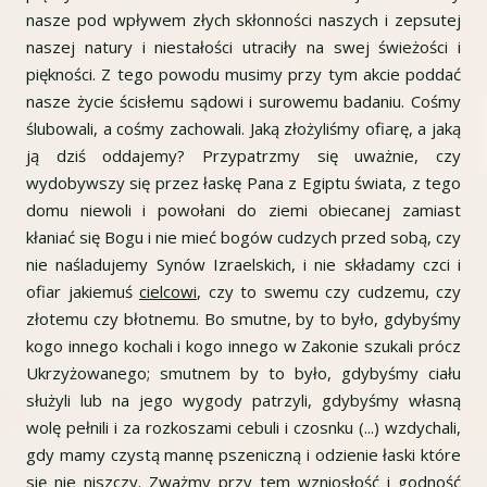
nasze pod wpływem złych skłonności naszych i zepsutej
naszej natury i niestałości utraciły na swej świeżości i
piękności. Z tego powodu musimy przy tym akcie poddać
nasze życie ścisłemu sądowi i surowemu badaniu. Cośmy
ślubowali, a cośmy zachowali. Jaką złożyliśmy ofiarę, a jaką
ją dziś oddajemy? Przypatrzmy się uważnie, czy
wydobywszy się przez łaskę Pana z Egiptu świata, z tego
domu niewoli i powołani do ziemi obiecanej zamiast
kłaniać się Bogu i nie mieć bogów cudzych przed sobą, czy
nie naśladujemy Synów Izraelskich, i nie składamy czci i
ofiar jakiemuś
cielcowi
, czy to swemu czy cudzemu, czy
złotemu czy błotnemu. Bo smutne, by to było, gdybyśmy
kogo innego kochali i kogo innego w Zakonie szukali prócz
Ukrzyżowanego; smutnem by to było, gdybyśmy ciału
służyli lub na jego wygody patrzyli, gdybyśmy własną
wolę pełnili i za rozkoszami cebuli i czosnku (...) wzdychali,
gdy mamy czystą mannę pszeniczną i odzienie łaski które
się nie niszczy. Zważmy przy tem wzniosłość i godność