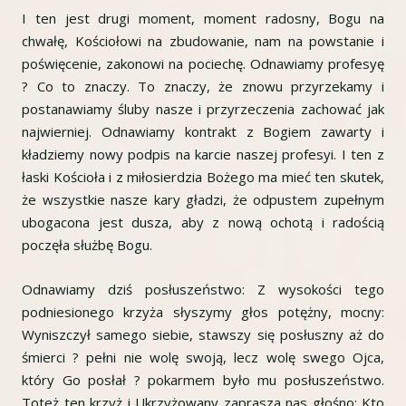
I ten jest drugi moment, moment radosny, Bogu na
chwałę, Kościołowi na zbudowanie, nam na powstanie i
poświęcenie, zakonowi na pociechę. Odnawiamy profesyę
? Co to znaczy. To znaczy, że znowu przyrzekamy i
postanawiamy śluby nasze i przyrzeczenia zachować jak
najwierniej. Odnawiamy kontrakt z Bogiem zawarty i
kładziemy nowy podpis na karcie naszej profesyi. I ten z
łaski Kościoła i z miłosierdzia Bożego ma mieć ten skutek,
że wszystkie nasze kary gładzi, że odpustem zupełnym
ubogacona jest dusza, aby z nową ochotą i radością
poczęła służbę Bogu.
Odnawiamy dziś posłuszeństwo: Z wysokości tego
podniesionego krzyża słyszymy głos potężny, mocny:
Wyniszczył samego siebie, stawszy się posłuszny aż do
śmierci ? pełni nie wolę swoją, lecz wolę swego Ojca,
który Go posłał ? pokarmem było mu posłuszeństwo.
Toteż ten krzyż i Ukrzyżowany zaprasza nas głośno: Kto