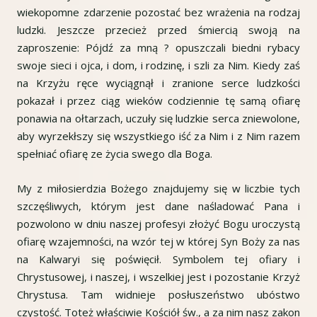
wiekopomne zdarzenie pozostać bez wrażenia na rodzaj
ludzki. Jeszcze przecież przed śmiercią swoją na
zaproszenie: Pójdź za mną ? opuszczali biedni rybacy
swoje sieci i ojca, i dom, i rodzinę, i szli za Nim. Kiedy zaś
na Krzyżu ręce wyciągnął i zranione serce ludzkości
pokazał i przez ciąg wieków codziennie tę samą ofiarę
ponawia na ołtarzach, uczuły się ludzkie serca zniewolone,
aby wyrzekłszy się wszystkiego iść za Nim i z Nim razem
spełniać ofiarę ze życia swego dla Boga.
My z miłosierdzia Bożego znajdujemy się w liczbie tych
szczęśliwych, którym jest dane naśladować Pana i
pozwolono w dniu naszej profesyi złożyć Bogu uroczystą
ofiarę wzajemności, na wzór tej w której Syn Boży za nas
na Kalwaryi się poświęcił. Symbolem tej ofiary i
Chrystusowej, i naszej, i wszelkiej jest i pozostanie Krzyż
Chrystusa. Tam widnieje posłuszeństwo ubóstwo
czystość. Toteż właściwie Kościół św., a za nim nasz zakon