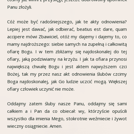
Panu złożyli.
Cóż może być radośniejszego, jak te akty odnowienia?
Lepiej jest dawać, jak odbierać, beatius est dare, quam
accipere mówi Zbawiciel, otóż my dajemy i dajemy to, co
mamy najdroższego: siebie samych na zupełną i całkowitą
ofiarę Bogu. I w tem zbliżamy się najdoskonalej do tej
ofiary, jaką podziwiamy na krzyżu. I jak ta ofiara przynosi
największą chwałę Bogu i jest aktem najwyższem czci
Bożej, tak my przez nasz akt odnowienia ślubów czcimy
Boga najdoskonalej, jak Go ludzie uczcić mogą. Większej
ofiary człowiek uczynić nie może.
Oddajmy zatem śluby nasze Panu, oddajmy się sami
całkiem a i Pan da co obiecał: wy, którzyście opuścili
wszystko dla imienia Mego, stokrotnie weźmiecie i żywot
wieczny osiągniecie. Amen.