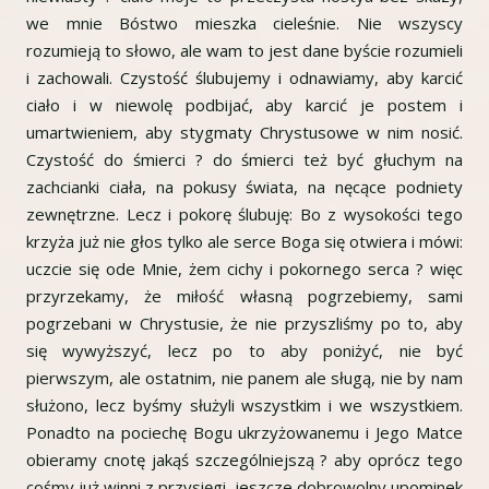
we mnie Bóstwo mieszka cieleśnie. Nie wszyscy
rozumieją to słowo, ale wam to jest dane byście rozumieli
i zachowali. Czystość ślubujemy i odnawiamy, aby karcić
ciało i w niewolę podbijać, aby karcić je postem i
umartwieniem, aby stygmaty Chrystusowe w nim nosić.
Czystość do śmierci ? do śmierci też być głuchym na
zachcianki ciała, na pokusy świata, na nęcące podniety
zewnętrzne. Lecz i pokorę ślubuję: Bo z wysokości tego
krzyża już nie głos tylko ale serce Boga się otwiera i mówi:
uczcie się ode Mnie, żem cichy i pokornego serca ? więc
przyrzekamy, że miłość własną pogrzebiemy, sami
pogrzebani w Chrystusie, że nie przyszliśmy po to, aby
się wywyższyć, lecz po to aby poniżyć, nie być
pierwszym, ale ostatnim, nie panem ale sługą, nie by nam
służono, lecz byśmy służyli wszystkim i we wszystkiem.
Ponadto na pociechę Bogu ukrzyżowanemu i Jego Matce
obieramy cnotę jakąś szczególniejszą ? aby oprócz tego
cośmy już winni z przysięgi, jeszcze dobrowolny upominek