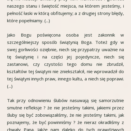
naszego stanu i świętość miejsca, na którem jesteśmy, i
pełność łaski w którą obfitujemy; a z drugiej strony błędy,
które popełniamy. (...)
Jako Bogu poświęcona osoba jest zakonnik w
szczególniejszy sposób świątynią Boga. Toteż gdy w
swej gorliwości oziębnie, niech się przypatrzy uważnie na
tę świątynię i na części jej pojedyncze, niech się
zastanowi, czy czystości tego domu nie zbrudził,
kształtów tej świątyni nie zniekształcił, nie wprowadził do
tej świątyni innych praw, innego kultu, a niech się poprawi.
(...)
Tak przy odnowieniu ślubów nasuwają się samorzutnie
smutne refleksje ? że nie jesteśmy takimi, jakiemi przez
śluby się być zobowiązaliśmy, że nie jesteśmy takimi, jak
poznajemy, że być powinniśmy ? że nieraz okradliśmy z
chwały Pana. Jakże nam daleko do tych prawdziwych