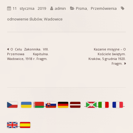
Opublikowano
Autor
Kategorie
Tag
11 stycznia 2019
admin
Pisma
,
Przemówienia
odnowienie ślubów
,
Wadowice
Poprzedni
Następny
O Celu Zakonnika. VIII.
Kazanie misyjne – O
Nawigacja
artykół
artykół:
Przemowa Kapitulna.
Kościele świętym.
Wadowice, 1918 r. Fragm.
Kraków, 5 grudnia 1920.
wpisu
Fragm.
Główny
panel
boczny