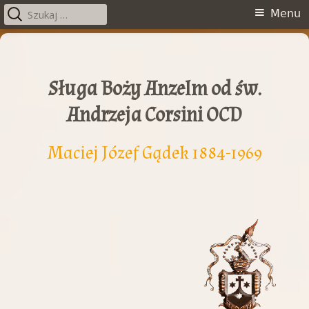
Szukaj:
Menu
Menu
główne
Przeskocz
do
treści
Sługa Boży Anzelm od św.
Andrzeja Corsini OCD
Maciej Józef Gądek 1884-1969