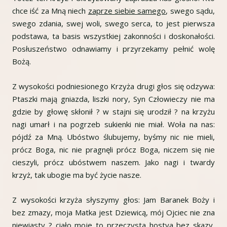
chce iść za Mną niech
zaprze siebie samego
, swego sądu,
swego zdania, swej woli, swego serca, to jest pierwsza
podstawa, ta basis wszystkiej zakonności i doskonałości.
Posłuszeństwo odnawiamy i przyrzekamy pełnić wolę
Bożą.
Z wysokości podniesionego Krzyża drugi głos się odzywa:
Ptaszki mają gniazda, liszki nory, Syn Człowieczy nie ma
gdzie by głowę skłonił ? w stajni się urodził ? na krzyżu
nagi umarł i na pogrzeb sukienki nie miał. Woła na nas:
pójdź za Mną. Ubóstwo ślubujemy, byśmy nic nie mieli,
prócz Boga, nic nie pragnęli prócz Boga, niczem się nie
cieszyli, prócz ubóstwem naszem. Jako nagi i twardy
krzyż, tak ubogie ma być życie nasze.
Z wysokości krzyża słyszymy głos: Jam Baranek Boży i
bez zmazy, moja Matka jest Dziewicą, mój Ojciec nie zna
niewiasty ? ciało moje to przeczysta hostya bez skazy,