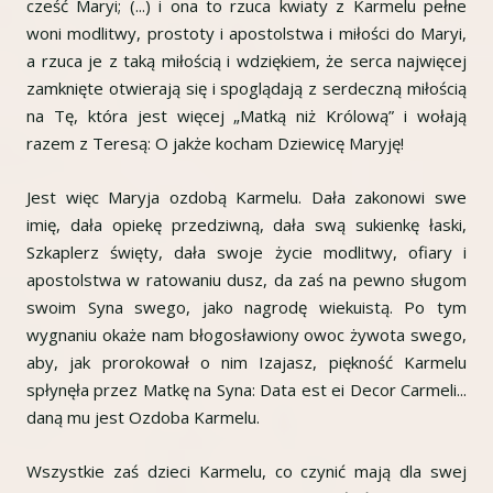
cześć Maryi; (...) i ona to rzuca kwiaty z Karmelu pełne
woni modlitwy, prostoty i apostolstwa i miłości do Maryi,
a rzuca je z taką miłością i wdziękiem, że serca najwięcej
zamknięte otwierają się i spoglądają z serdeczną miłością
na Tę, która jest więcej „Matką niż Królową” i wołają
razem z Teresą: O jakże kocham Dziewicę Maryję!
Jest więc Maryja ozdobą Karmelu. Dała zakonowi swe
imię, dała opiekę przedziwną, dała swą sukienkę łaski,
Szkaplerz święty, dała swoje życie modlitwy, ofiary i
apostolstwa w ratowaniu dusz, da zaś na pewno sługom
swoim Syna swego, jako nagrodę wiekuistą. Po tym
wygnaniu okaże nam błogosławiony owoc żywota swego,
aby, jak prorokował o nim Izajasz, piękność Karmelu
spłynęła przez Matkę na Syna: Data est ei Decor Carmeli...
daną mu jest Ozdoba Karmelu.
Wszystkie zaś dzieci Karmelu, co czynić mają dla swej