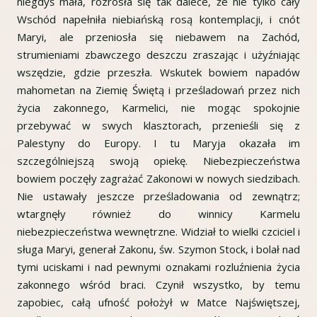
niegdyś mała, rozrosła się tak dalece, że nie tylko cały
Wschód napełniła niebiańską rosą kontemplacji, i cnót
Maryi, ale przeniosła się niebawem na Zachód,
strumieniami zbawczego deszczu zraszając i użyźniając
wszędzie, gdzie przeszła. Wskutek bowiem napadów
mahometan na Ziemię Świętą i prześladowań przez nich
życia zakonnego, Karmelici, nie mogąc spokojnie
przebywać w swych klasztorach, przenieśli się z
Palestyny do Europy. I tu Maryja okazała im
szczególniejszą swoją opiekę. Niebezpieczeństwa
bowiem poczęły zagrażać Zakonowi w nowych siedzibach.
Nie ustawały jeszcze prześladowania od zewnątrz;
wtargnęły również do winnicy Karmelu
niebezpieczeństwa wewnętrzne. Widział to wielki czciciel i
sługa Maryi, generał Zakonu, św. Szymon Stock, i bolał nad
tymi uciskami i nad pewnymi oznakami rozluźnienia życia
zakonnego wśród braci. Czynił wszystko, by temu
zapobiec, całą ufność położył w Matce Najświętszej,