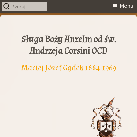
Szukaj:
Menu
Menu
główne
Przeskocz
do
treści
Sługa Boży Anzelm od św.
Andrzeja Corsini OCD
Maciej Józef Gądek 1884-1969