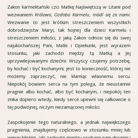
Zakon karmelitański czci Matkę Najświętszą w Litanii pod
wezwaniem
Królowo, Ozdobo Karmelu, módl się za nami
.
Wezwanie to jest krótkim streszczeniem wszystkich
dobrodziejstw Maryi, tak hojnej dla dzieci Karmelu i
streszczeniem miłości, z jaką Zakon odnosi się do swej
najukochańszej Pani, Matki i Opiekunki, jest wyrazem
stosunku, jaki zachodzi między tą Matką a Jej
uprzywilejowanymi dziećmi. Wszyscy czujemy potrzebę,
by kochać i być kochanymi; jest to konieczność, której nie
możemy zaprzeczyć, nie kłamiąc własnemu sercu.
Niepokój bowiem serca na tym polega, że nieustannie
pragnie albo kochać, albo być kochanym, i niepokój ten
znika dopiero wtedy, kiedy serce upewni się całkowicie o
tej podwójnej, niczym niezamąconej miłości.
Zaspokojenie tego naturalnego, a jednak największego
pragnienia, znajdujemy częściowo w stosunku mniej lub
więcej bliskim, jaki zachodzi między osobami nam drogimi i