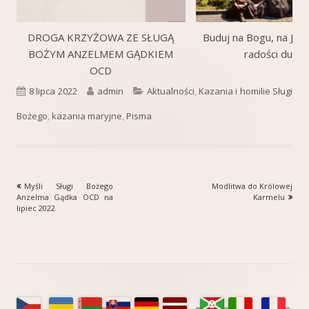
DROGA KRZYŻOWA ZE SŁUGĄ
Buduj na Bogu, na Jego
BOŻYM ANZELMEM GĄDKIEM
radości duch
OCD
Opublikowano
Autor
Kategorie
8 lipca 2022
admin
Aktualności
,
Kazania i homilie Sługi
Bożego
,
kazania maryjne
,
Pisma
Poprzedni
Następny
Myśli Sługi Bożego
Modlitwa do Królowej
Nawigacja
artykół
artykół:
Anzelma Gądka OCD na
Karmelu
lipiec 2022
wpisu
Główny