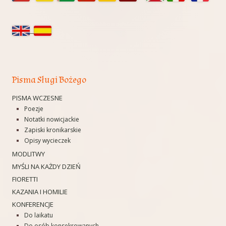
panel
boczny
Pisma Sługi Bożego
PISMA WCZESNE
Poezje
Notatki nowicjackie
Zapiski kronikarskie
Opisy wycieczek
MODLITWY
MYŚLI NA KAŻDY DZIEŃ
FIORETTI
KAZANIA I HOMILIE
KONFERENCJE
Do laikatu
Do osób konsekrowanych