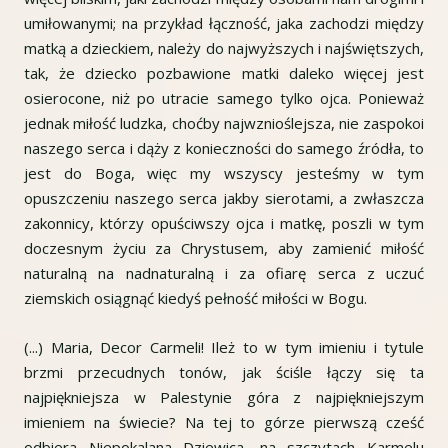
umiłowanymi; na przykład łączność, jaka zachodzi między
matką a dzieckiem, należy do najwyższych i najświętszych,
tak, że dziecko pozbawione matki daleko więcej jest
osierocone, niż po utracie samego tylko ojca. Ponieważ
jednak miłość ludzka, choćby najwznioślejsza, nie zaspokoi
naszego serca i dąży z konieczności do samego źródła, to
jest do Boga, więc my wszyscy jesteśmy w tym
opuszczeniu naszego serca jakby sierotami, a zwłaszcza
zakonnicy, którzy opuściwszy ojca i matkę, poszli w tym
doczesnym życiu za Chrystusem, aby zamienić miłość
naturalną na nadnaturalną i za ofiarę serca z uczuć
ziemskich osiągnąć kiedyś pełność miłości w Bogu.
(...) Maria, Decor Carmeli! Ileż to w tym imieniu i tytule
brzmi przecudnych tonów, jak ściśle łączy się ta
najpiękniejsza w Palestynie góra z najpiękniejszym
imieniem na świecie? Na tej to górze pierwszą cześć
odbiera Niepokalana Dziewica, na szczytach Karmelu