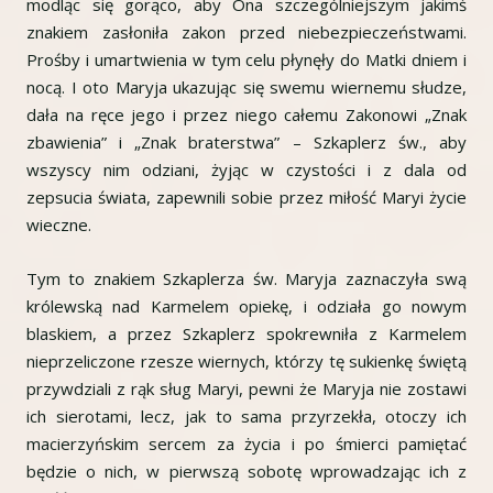
modląc się gorąco, aby Ona szczególniejszym jakimś
znakiem zasłoniła zakon przed niebezpieczeństwami.
Prośby i umartwienia w tym celu płynęły do Matki dniem i
nocą. I oto Maryja ukazując się swemu wiernemu słudze,
dała na ręce jego i przez niego całemu Zakonowi „Znak
zbawienia” i „Znak braterstwa” – Szkaplerz św., aby
wszyscy nim odziani, żyjąc w czystości i z dala od
zepsucia świata, zapewnili sobie przez miłość Maryi życie
wieczne.
Tym to znakiem Szkaplerza św. Maryja zaznaczyła swą
królewską nad Karmelem opiekę, i odziała go nowym
blaskiem, a przez Szkaplerz spokrewniła z Karmelem
nieprzeliczone rzesze wiernych, którzy tę sukienkę świętą
przywdziali z rąk sług Maryi, pewni że Maryja nie zostawi
ich sierotami, lecz, jak to sama przyrzekła, otoczy ich
macierzyńskim sercem za życia i po śmierci pamiętać
będzie o nich, w pierwszą sobotę wprowadzając ich z