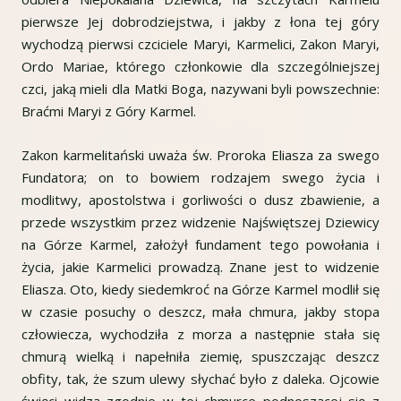
pierwsze Jej dobrodziejstwa, i jakby z łona tej góry
wychodzą pierwsi czciciele Maryi, Karmelici, Zakon Maryi,
Ordo Mariae, którego członkowie dla szczególniejszej
czci, jaką mieli dla Matki Boga, nazywani byli powszechnie:
Braćmi Maryi z Góry Karmel.
Zakon karmelitański uważa św. Proroka Eliasza za swego
Fundatora; on to bowiem rodzajem swego życia i
modlitwy, apostolstwa i gorliwości o dusz zbawienie, a
przede wszystkim przez widzenie Najświętszej Dziewicy
na Górze Karmel, założył fundament tego powołania i
życia, jakie Karmelici prowadzą. Znane jest to widzenie
Eliasza. Oto, kiedy siedemkroć na Górze Karmel modlił się
w czasie posuchy o deszcz, mała chmura, jakby stopa
człowiecza, wychodziła z morza a następnie stała się
chmurą wielką i napełniła ziemię, spuszczając deszcz
obfity, tak, że szum ulewy słychać było z daleka. Ojcowie