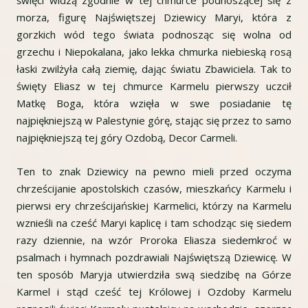
święci widzą zgodnie w tej chmurce podnoszącej się z
morza, figurę Najświętszej Dziewicy Maryi, która z
gorzkich wód tego świata podnosząc się wolna od
grzechu i Niepokalana, jako lekka chmurka niebieską rosą
łaski zwilżyła całą ziemię, dając światu Zbawiciela. Tak to
święty Eliasz w tej chmurce Karmelu pierwszy uczcił
Matkę Boga, która wzięła w swe posiadanie tę
najpiękniejszą w Palestynie górę, stając się przez to samo
najpiękniejszą tej góry Ozdobą, Decor Carmeli.
Ten to znak Dziewicy na pewno mieli przed oczyma
chrześcijanie apostolskich czasów, mieszkańcy Karmelu i
pierwsi ery chrześcijańskiej Karmelici, którzy na Karmelu
wznieśli na cześć Maryi kaplicę i tam schodząc się siedem
razy dziennie, na wzór Proroka Eliasza siedemkroć w
psalmach i hymnach pozdrawiali Najświętszą Dziewicę. W
ten sposób Maryja utwierdziła swą siedzibę na Górze
Karmel i stąd cześć tej Królowej i Ozdoby Karmelu