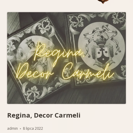
Regina, Decor Carmeli
Autor
Opublikowano
admin
8 lipca 2022