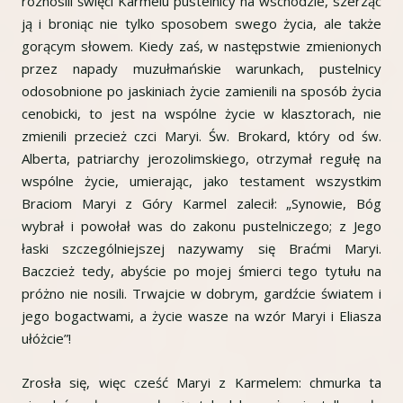
roznosili święci Karmelu pustelnicy na wschodzie, szerząc
ją i broniąc nie tylko sposobem swego życia, ale także
gorącym słowem. Kiedy zaś, w następstwie zmienionych
przez napady muzułmańskie warunkach, pustelnicy
odosobnione po jaskiniach życie zamienili na sposób życia
cenobicki, to jest na wspólne życie w klasztorach, nie
zmienili przecież czci Maryi. Św. Brokard, który od św.
Alberta, patriarchy jerozolimskiego, otrzymał regułę na
wspólne życie, umierając, jako testament wszystkim
Braciom Maryi z Góry Karmel zalecił: „Synowie, Bóg
wybrał i powołał was do zakonu pustelniczego; z Jego
łaski szczególniejszej nazywamy się Braćmi Maryi.
Baczcież tedy, abyście po mojej śmierci tego tytułu na
próżno nie nosili. Trwajcie w dobrym, gardźcie światem i
jego bogactwami, a życie wasze na wzór Maryi i Eliasza
ułóżcie”!
Zrosła się, więc cześć Maryi z Karmelem: chmurka ta