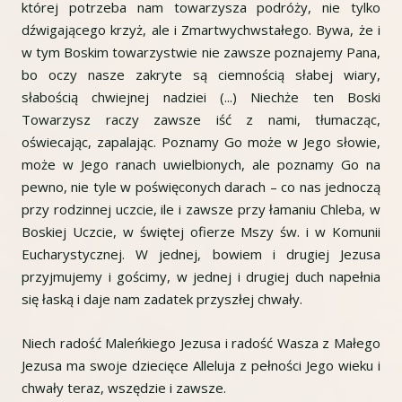
której potrzeba nam towarzysza podróży, nie tylko
dźwigającego krzyż, ale i Zmartwychwstałego. Bywa, że i
w tym Boskim towarzystwie nie zawsze poznajemy Pana,
bo oczy nasze zakryte są ciemnością słabej wiary,
słabością chwiejnej nadziei (...) Niechże ten Boski
Towarzysz raczy zawsze iść z nami, tłumacząc,
oświecając, zapalając. Poznamy Go może w Jego słowie,
może w Jego ranach uwielbionych, ale poznamy Go na
pewno, nie tyle w poświęconych darach – co nas jednoczą
przy rodzinnej uczcie, ile i zawsze przy łamaniu Chleba, w
Boskiej Uczcie, w świętej ofierze Mszy św. i w Komunii
Eucharystycznej. W jednej, bowiem i drugiej Jezusa
przyjmujemy i gościmy, w jednej i drugiej duch napełnia
się łaską i daje nam zadatek przyszłej chwały.
Niech radość Maleńkiego Jezusa i radość Wasza z Małego
Jezusa ma swoje dziecięce Alleluja z pełności Jego wieku i
chwały teraz, wszędzie i zawsze.