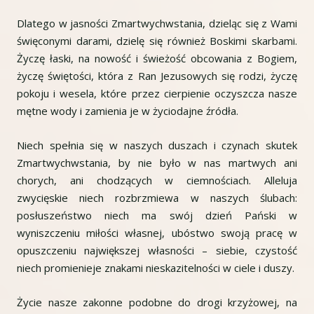
Dlatego w jasności Zmartwychwstania, dzieląc się z Wami
święconymi darami, dzielę się również Boskimi skarbami.
Życzę łaski, na nowość i świeżość obcowania z Bogiem,
życzę świętości, która z Ran Jezusowych się rodzi, życzę
pokoju i wesela, które przez cierpienie oczyszcza nasze
mętne wody i zamienia je w życiodajne źródła.
Niech spełnia się w naszych duszach i czynach skutek
Zmartwychwstania, by nie było w nas martwych ani
chorych, ani chodzących w ciemnościach. Alleluja
zwycięskie niech rozbrzmiewa w naszych ślubach:
posłuszeństwo niech ma swój dzień Pański w
wyniszczeniu miłości własnej, ubóstwo swoją pracę w
opuszczeniu największej własności – siebie, czystość
niech promienieje znakami nieskazitelności w ciele i duszy.
Życie nasze zakonne podobne do drogi krzyżowej, na