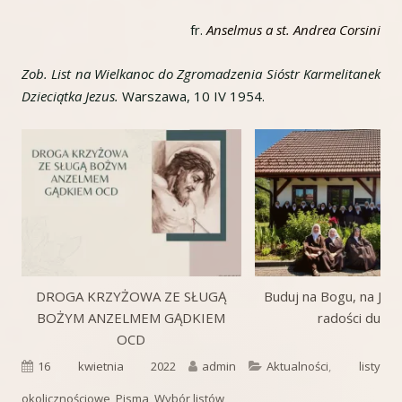
fr.
Anselmus a st. Andrea Corsini
Zob. List na Wielkanoc do Zgromadzenia Sióstr Karmelitanek
Dzieciątka Jezus.
Warszawa, 10 IV 1954.
DROGA KRZYŻOWA ZE SŁUGĄ
Buduj na Bogu, na Jego
BOŻYM ANZELMEM GĄDKIEM
radości duch
OCD
Opublikowano
Autor
Kategorie
16 kwietnia 2022
admin
Aktualności
,
listy
okolicznościowe
,
Pisma
,
Wybór listów