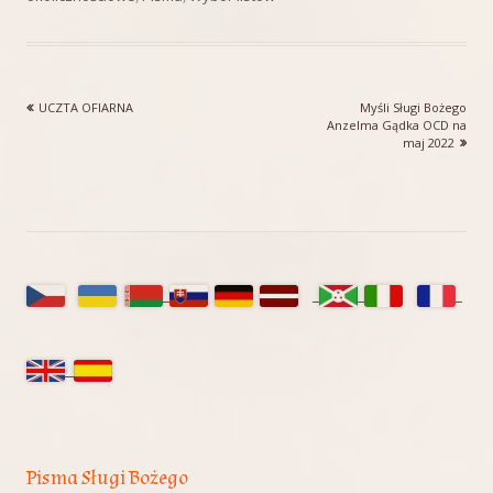
Poprzedni
Następny
UCZTA OFIARNA
Myśli Sługi Bożego
Nawigacja
artykół
artykół:
Anzelma Gądka OCD na
maj 2022
wpisu
Główny
panel
boczny
Pisma Sługi Bożego