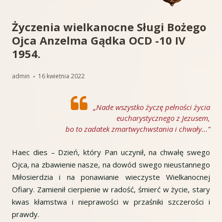
Życzenia wielkanocne Sługi Bożego
Ojca Anzelma Gądka OCD -10 IV
1954.
Autor
Opublikowano
admin
16 kwietnia 2022
„Nade wszystko życzę pełności życia
eucharystycznego z Jezusem,
bo to zadatek zmartwychwstania i chwały...”
Haec dies – Dzień, który Pan uczynił, na chwałę swego
Ojca, na zbawienie nasze, na dowód swego nieustannego
Miłosierdzia i na ponawianie wieczyste Wielkanocnej
Ofiary. Zamienił cierpienie w radość, śmierć w życie, stary
kwas kłamstwa i nieprawości w przaśniki szczerości i
prawdy.