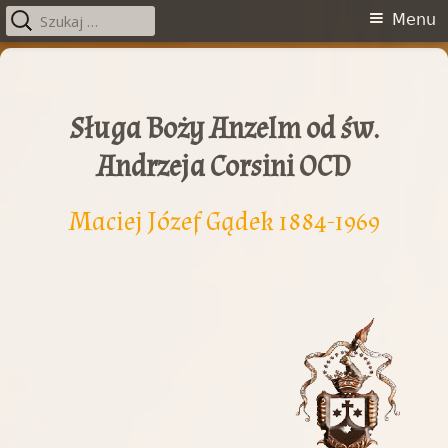
Szukaj:
Menu
Menu
główne
Przeskocz
do
treści
Sługa Boży Anzelm od św.
Andrzeja Corsini OCD
Maciej Józef Gądek 1884-1969