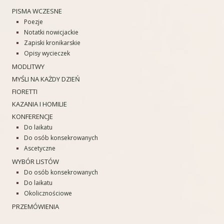
PISMA WCZESNE
Poezje
Notatki nowicjackie
Zapiski kronikarskie
Opisy wycieczek
MODLITWY
MYŚLI NA KAŻDY DZIEŃ
FIORETTI
KAZANIA I HOMILIE
KONFERENCJE
Do laikatu
Do osób konsekrowanych
Ascetyczne
WYBÓR LISTÓW
Do osób konsekrowanych
Do laikatu
Okolicznościowe
PRZEMÓWIENIA