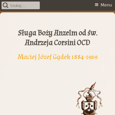
Szukaj:
Menu
Menu
główne
Przeskocz
do
treści
Sługa Boży Anzelm od św.
Andrzeja Corsini OCD
Maciej Józef Gądek 1884-1969