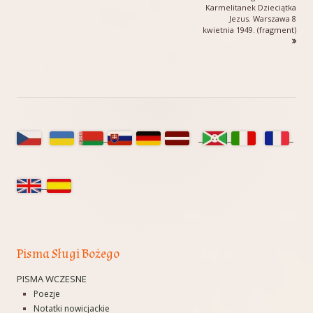
wpisu
Karmelitanek Dzieciątka
Jezus. Warszawa 8
kwietnia 1949. (fragment)
Główny
panel
boczny
Pisma Sługi Bożego
PISMA WCZESNE
Poezje
Notatki nowicjackie