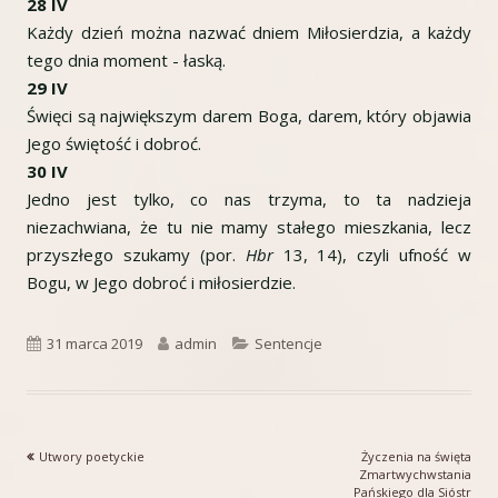
28 IV
Każdy dzień można nazwać dniem Miłosierdzia, a każdy
tego dnia moment - łaską.
29 IV
Święci są największym darem Boga, darem, który objawia
Jego świętość i dobroć.
30 IV
Jedno jest tylko, co nas trzyma, to ta nadzieja
niezachwiana, że tu nie mamy stałego mieszkania, lecz
przyszłego szukamy (por.
Hbr
13, 14), czyli ufność w
Bogu, w Jego dobroć i miłosierdzie.
Opublikowano
Autor
Kategorie
31 marca 2019
admin
Sentencje
Poprzedni
Następny
Utwory poetyckie
Życzenia na święta
Nawigacja
artykół
artykół:
Zmartwychwstania
Pańskiego dla Sióstr