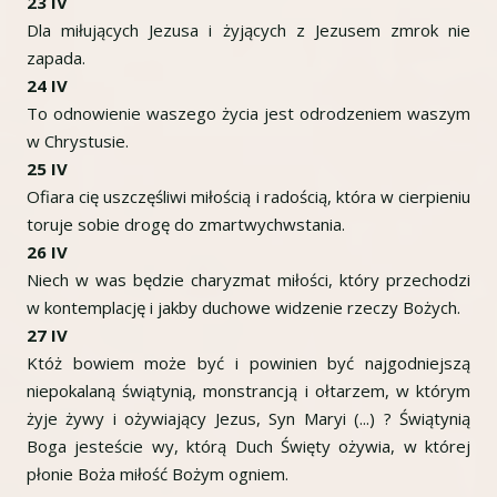
23 IV
Dla miłujących Jezusa i żyjących z Jezusem zmrok nie
zapada.
24 IV
To odnowienie waszego życia jest odrodzeniem waszym
w Chrystusie.
25 IV
Ofiara cię uszczęśliwi miłością i radością, która w cierpieniu
toruje sobie drogę do zmartwychwstania.
26 IV
Niech w was będzie charyzmat miłości, który przechodzi
w kontemplację i jakby duchowe widzenie rzeczy Bożych.
27 IV
Któż bowiem może być i powinien być najgodniejszą
niepokalaną świątynią, monstrancją i ołtarzem, w którym
żyje żywy i ożywiający Jezus, Syn Maryi (...) ? Świątynią
Boga jesteście wy, którą Duch Święty ożywia, w której
płonie Boża miłość Bożym ogniem.