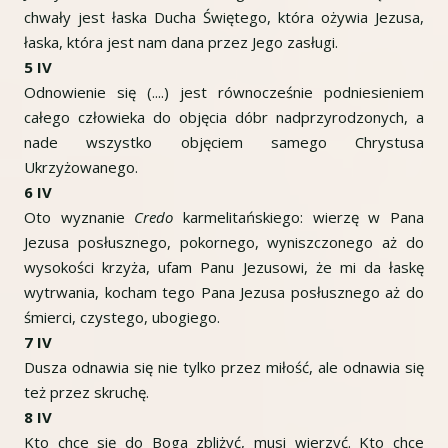
chwały jest łaska Ducha Świętego, która ożywia Jezusa,
łaska, która jest nam dana przez Jego zasługi.
5 IV
Odnowienie się (....) jest równocześnie podniesieniem
całego człowieka do objęcia dóbr nadprzyrodzonych, a
nade wszystko objęciem samego Chrystusa
Ukrzyżowanego.
6 IV
Oto wyznanie
Credo
karmelitańskiego: wierzę w Pana
Jezusa posłusznego, pokornego, wyniszczonego aż do
wysokości krzyża, ufam Panu Jezusowi, że mi da łaskę
wytrwania, kocham tego Pana Jezusa posłusznego aż do
śmierci, czystego, ubogiego.
7 IV
Dusza odnawia się nie tylko przez miłość, ale odnawia się
też przez skruchę.
8 IV
Kto chce się do Boga zbliżyć, musi wierzyć. Kto chce