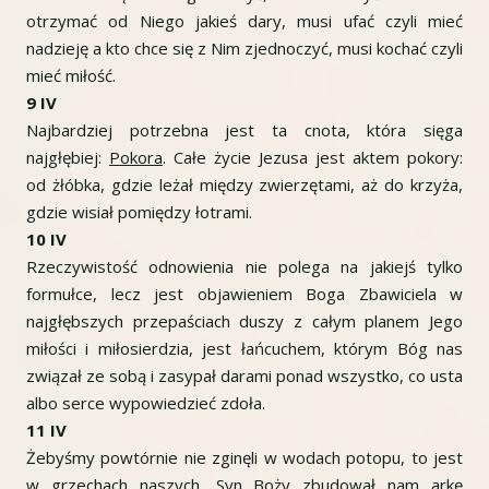
otrzymać od Niego jakieś dary, musi ufać czyli mieć
nadzieję a kto chce się z Nim zjednoczyć, musi kochać czyli
mieć miłość.
9 IV
Najbardziej potrzebna jest ta cnota, która sięga
najgłębiej:
Pokora
. Całe życie Jezusa jest aktem pokory:
od żłóbka, gdzie leżał między zwierzętami, aż do krzyża,
gdzie wisiał pomiędzy łotrami.
10 IV
Rzeczywistość odnowienia nie polega na jakiejś tylko
formułce, lecz jest objawieniem Boga Zbawiciela w
najgłębszych przepaściach duszy z całym planem Jego
miłości i miłosierdzia, jest łańcuchem, którym Bóg nas
związał ze sobą i zasypał darami ponad wszystko, co usta
albo serce wypowiedzieć zdoła.
11 IV
Żebyśmy powtórnie nie zginęli w wodach potopu, to jest
w grzechach naszych, Syn Boży zbudował nam arkę