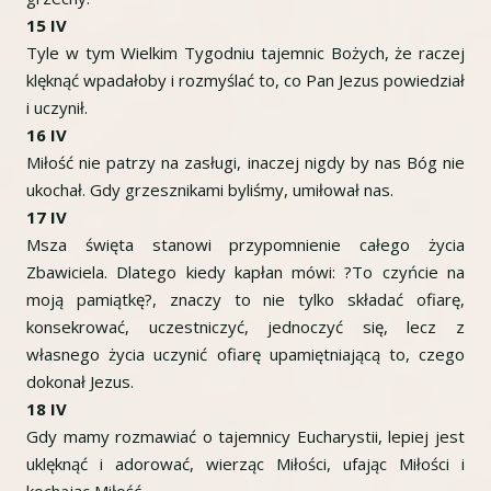
15 IV
Tyle w tym Wielkim Tygodniu tajemnic Bożych, że raczej
klęknąć wpadałoby i rozmyślać to, co Pan Jezus powiedział
i uczynił.
16 IV
Miłość nie patrzy na zasługi, inaczej nigdy by nas Bóg nie
ukochał. Gdy grzesznikami byliśmy, umiłował nas.
17 IV
Msza święta stanowi przypomnienie całego życia
Zbawiciela. Dlatego kiedy kapłan mówi: ?To czyńcie na
moją pamiątkę?, znaczy to nie tylko składać ofiarę,
konsekrować, uczestniczyć, jednoczyć się, lecz z
własnego życia uczynić ofiarę upamiętniającą to, czego
dokonał Jezus.
18 IV
Gdy mamy rozmawiać o tajemnicy Eucharystii, lepiej jest
uklęknąć i adorować, wierząc Miłości, ufając Miłości i