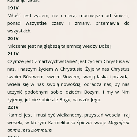
kochając Miłość.
19 IV
Miłość jest życiem, nie umiera, mocniejsza od śmierci,
ponad wszystkie czasy i zmiany, przemawia do
wszystkich.
20 IV
Milczenie jest najgłębszą tajemnicą wiedzy Bożej.
21 IV
Czymże jest Zmartwychwstanie? Jest życiem Chrystusa w
nas, i naszym życiem w Chrystusie. Żyje w nas Chrystus
swoim Bóstwem, swoim Słowem, swoją łaską i prawdą,
wciela się w nas swoją nowością, odradza nas, by nas
uczynić podobnymi sobie, dziećmi Bożymi. I my w Nim
żyjemy, już nie sobie ale Bogu, na wzór Jego.
22 IV
Karmel jest i musi być wielkanocny, przystań wesela i raj
wesela, w którym Karmelitanka śpiewa swoje
Magnificat
anima mea Dominum
!