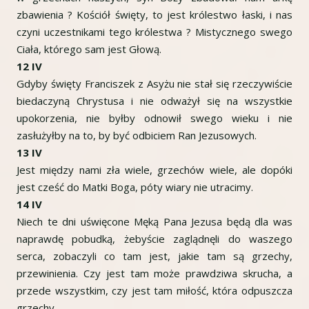
zbawienia ? Kościół święty, to jest królestwo łaski, i nas
czyni uczestnikami tego królestwa ? Mistycznego swego
Ciała, którego sam jest Głową.
12 IV
Gdyby święty Franciszek z Asyżu nie stał się rzeczywiście
biedaczyną Chrystusa i nie odważył się na wszystkie
upokorzenia, nie byłby odnowił swego wieku i nie
zasłużyłby na to, by być odbiciem Ran Jezusowych.
13 IV
Jest między nami zła wiele, grzechów wiele, ale dopóki
jest cześć do Matki Boga, póty wiary nie utracimy.
14 IV
Niech te dni uświęcone Męką Pana Jezusa będą dla was
naprawdę pobudką, żebyście zaglądnęli do waszego
serca, zobaczyli co tam jest, jakie tam są grzechy,
przewinienia. Czy jest tam może prawdziwa skrucha, a
przede wszystkim, czy jest tam miłość, która odpuszcza
grzechy.