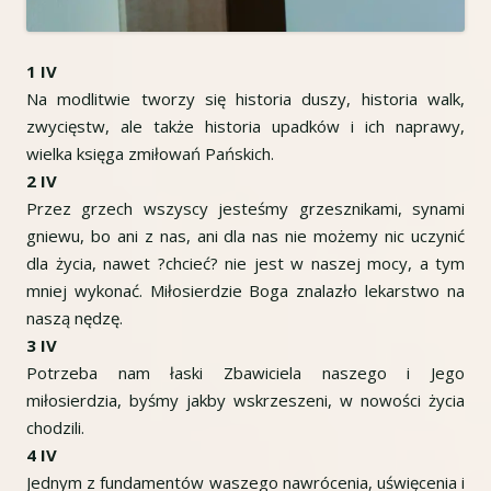
1 IV
Na modlitwie tworzy się historia duszy, historia walk,
zwycięstw, ale także historia upadków i ich naprawy,
wielka księga zmiłowań Pańskich.
2 IV
Przez grzech wszyscy jesteśmy grzesznikami, synami
gniewu, bo ani z nas, ani dla nas nie możemy nic uczynić
dla życia, nawet ?chcieć? nie jest w naszej mocy, a tym
mniej wykonać. Miłosierdzie Boga znalazło lekarstwo na
naszą nędzę.
3 IV
Potrzeba nam łaski Zbawiciela naszego i Jego
miłosierdzia, byśmy jakby wskrzeszeni, w nowości życia
chodzili.
4 IV
Jednym z fundamentów waszego nawrócenia, uświęcenia i