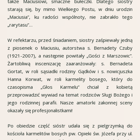
także Maciusiowi, smaczne bułeczki. Dlatego siostry
starają się, by mimo Wielkiego Postu, w dniu urodzin
„Maciusia”, ku radości wspólnoty, nie zabrakło tego
„rarytasu”…
W refektarzu, przed śniadaniem, siostry zaśpiewały jedną
z piosenek o Maciusiu, autorstwa s. Bernadety Czuby
(1921-2007), a następnie powitały „Gości z Marszowic”.
Żartobliwą inscenizację zaaranżowały: s. Bernadeta
Gortat, w roli sąsiadki rodziny Gądków i s. nowicjuszka
Hanna Korwat, w roli karmelity bosego, który do
czasopisma „Głos Karmelu” chciał z kobietą
przeprowadzić wywiad na temat rodziców Sługi Bożego i
jego rodzinnej parafii. Nasze amatorki zakonnej sceny
okazały się profesjonalistkami!
Po obiedzie część sióstr udała się z pielgrzymką do
kościoła karmelitów bosych pw. Opieki św. Józefa przy ul.