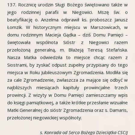
137. Rocznicę urodzin Sługi Bożego świętowano także w
się
jego rodzinnej parafii w Niegowici. Mszę św. o
w
beatyfikację o. Anzelma odprawił ks. proboszcz Janusz
nowym
Łomzik. W historycznym miejscu w Marszowicach, w
oknie
domu rodzinnym Macieja Gądka – dziś Domu Pamięci –
świętowała wspólnota Sióstr z Niegowici razem
przełożoną generalną, m. Błażeją Teresą Stefańska.
Nasza Matka odwiedziła to miejsce chcąc razem z
Siostrami, by zyskać odpust zupełny przypisany do tego
miejsca w Roku Jubileuszowym Zgromadzenia. Modliła się
za cale Zgromadzenie, zwłaszcza za mające się odbyć w
najbliższych miesiącach kapituły prowincjalne trzech
prowincji. Z wizyty w Domu Pamięci zamieszczamy wpis
do księgi pamiątkowej, a także krótkie przesłanie wizualne
Matki Generalnej do sióstr Zgromadzenia oraz s. Damaris,
przełożonej niegowickiej wspólnoty.
s. Konrada od Serca Bożego Dzieciątka CSCIJ