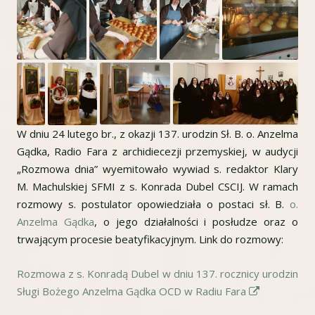
W dniu 24 lutego br., z okazji 137. urodzin Sł. B. o. Anzelma
Gądka, Radio Fara z archidiecezji przemyskiej, w audycji
„Rozmowa dnia” wyemitowało wywiad s. redaktor Klary
M. Machulskiej SFMI z s. Konrada Dubel CSCIJ. W ramach
rozmowy s. postulator opowiedziała o postaci sł. B.
o.
Anzelma Gądka
, o jego działalności i posłudze oraz o
trwającym procesie beatyfikacyjnym. Link do rozmowy:
Rozmowa z s. Konradą Dubel w dniu 137. rocznicy urodzin
Strona
Sługi Bożego Anzelma Gądka OCD w Radiu Fara
otwiera