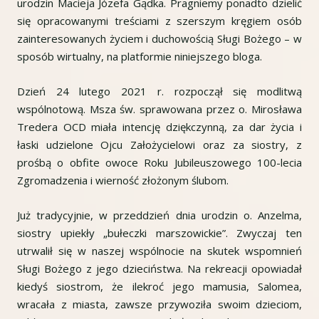
urodzin Macieja Józefa Gądka. Pragniemy ponadto dzielić
się opracowanymi treściami z szerszym kręgiem osób
zainteresowanych życiem i duchowością Sługi Bożego – w
sposób wirtualny, na platformie niniejszego bloga.
Dzień 24 lutego 2021 r. rozpoczął się modlitwą
wspólnotową. Msza św. sprawowana przez o. Mirosława
Tredera OCD miała intencję dziękczynną, za dar życia i
łaski udzielone Ojcu Założycielowi oraz za siostry, z
prośbą o obfite owoce Roku Jubileuszowego 100-lecia
Zgromadzenia i wierność złożonym ślubom.
Już tradycyjnie, w przeddzień dnia urodzin o. Anzelma,
siostry upiekły „bułeczki marszowickie”. Zwyczaj ten
utrwalił się w naszej wspólnocie na skutek wspomnień
Sługi Bożego z jego dzieciństwa. Na rekreacji opowiadał
kiedyś siostrom, że ilekroć jego mamusia, Salomea,
wracała z miasta, zawsze przywoziła swoim dzieciom,