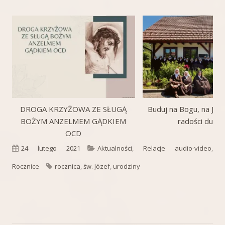
DROGA KRZYŻOWA ZE SŁUGĄ
Buduj na Bogu, na Jego
BOŻYM ANZELMEM GĄDKIEM
radości duch
OCD
Opublikowano
Kategorie
24 lutego 2021
Aktualności
,
Relacje audio-video
,
Tagi
Rocznice
rocznica
,
św. Józef
,
urodziny