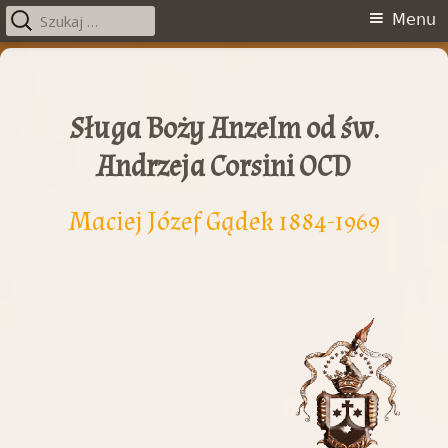
Szukaj:
Menu
Menu
główne
Przeskocz
do
treści
Sługa Boży Anzelm od św.
Andrzeja Corsini OCD
Maciej Józef Gądek 1884-1969