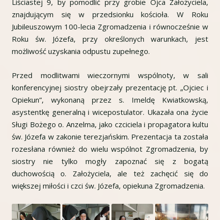
Liściastej 9, by pomodlić przy grobie Ojca Założyciela,
znajdującym się w przedsionku kościoła. W Roku
Jubileuszowym 100-lecia Zgromadzenia i równocześnie w
Roku św. Józefa, przy określonych warunkach, jest
możliwość uzyskania odpustu zupełnego.
Przed modlitwami wieczornymi wspólnoty, w sali
konferencyjnej siostry obejrzały prezentację pt. „Ojciec i
Opiekun”, wykonaną przez s. Imeldę Kwiatkowską,
asystentkę generalną i wicepostulator. Ukazała ona życie
Sługi Bożego o. Anzelma, jako czciciela i propagatora kultu
św. Józefa w zakonie terezjańskim. Prezentacja ta została
rozesłana również do wielu wspólnot Zgromadzenia, by
siostry nie tylko mogły zapoznać się z bogatą
duchowością o. Założyciela, ale też zachęcić się do
większej miłości i czci św. Józefa, opiekuna Zgromadzenia.