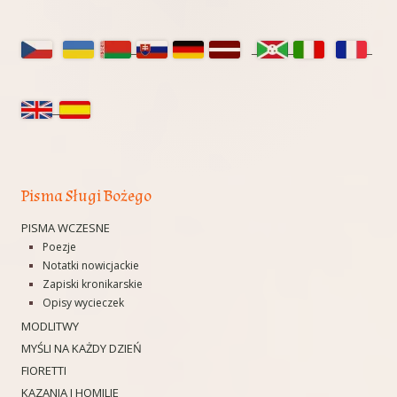
Główny
panel
boczny
Pisma Sługi Bożego
PISMA WCZESNE
Poezje
Notatki nowicjackie
Zapiski kronikarskie
Opisy wycieczek
MODLITWY
MYŚLI NA KAŻDY DZIEŃ
FIORETTI
KAZANIA I HOMILIE