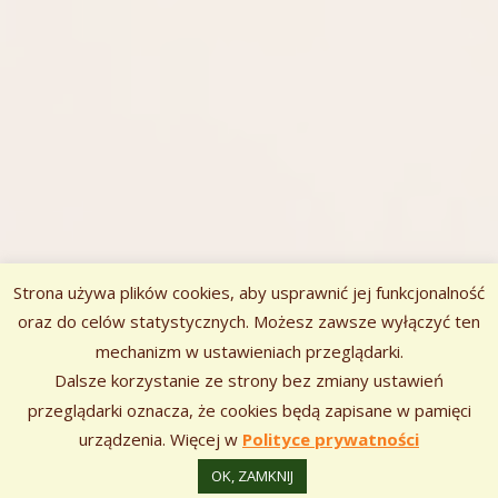
Strona używa plików cookies, aby usprawnić jej funkcjonalność
oraz do celów statystycznych. Możesz zawsze wyłączyć ten
mechanizm w ustawieniach przeglądarki.
Zawartość
Dalsze korzystanie ze strony bez zmiany ustawień
Szukaj:
stopki
przeglądarki oznacza, że cookies będą zapisane w pamięci
urządzenia. Więcej w
Polityce prywatności
Korzystamy z
•
Tiny Framework
Zaloguj się
OK, ZAMKNIJ