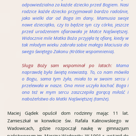
odpowiedzialna za każde dziecko przed Bogiem. Nasi
rodzice każde dziecko przyjmowali bardzo radośnie,
jako wielki dar od Boga im dany. Mamusia swoje
nowe dzieciątko, czy to będzie syn czy córka, jeszcze
przed urodzeniem ofiarowała je Matce Najświętszej.
Widocznie mile Matka Boża przyjęła tę ofiarę, kiedy w
tak młodym wieku zabrała sobie małego Maciusia do
swego świętego Zakonu (
Krótkie wspomnienia).
Sługa Boży sam wspominał po latach:
Mama
naprawdę była świętą niewiastą. To, co nam mówiła
o Bogu, sama tym żyła, miała to w swoim sercu i
przelewała w nasze. Ona mnie uczyła kochać Boga i
ona też w mym sercu zaszczepiła gorącą miłość i
nabożeństwo do Matki Najświętszej (tamże).
Maciej Gądek opuścił dom rodzinny mając 11 lat.
Zamieszkał w konwikcie św. Rafała Kalinowskiego w
Wadowicach, gdzie rozpoczął naukę w gimnazjum
państwowym im. Marcina Wadowity. W 1901 r. wstąpił do