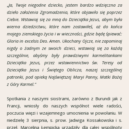
„
Ja, Twoje niegodne dziecko, jestem bardzo wdzięczna za
dzieło założenia Zgromadzenia, które objawiło się poprzez
Ciebie. Wstawiaj się za mną do Dzieciątka Jezus, abym była
wierna dziedzictwu, które nam zostawiłeś, aż do końca
mojego ziemskiego życia i w wieczności, gdzie będę śpiewać:
Gloria in excelsis Deo. Amen. Ukochany Ojcze, nie zapominaj
nigdy o żadnym ze swoich dzieci, wstawiaj się za każdą
szczególnie, abyśmy były prawdziwymi karmelitankami
Dzieciątka Jezus, przez wstawiennictwo św. Teresy od
Dzieciątka Jezus i Świętego Oblicza, naszej szczególnej
patronki, pod opieką Najświętszej Maryi Panny, Matki Bożej
z Góry Karmel.”
Spotkania z naszymi siostrami, zarówno z Burundi jak z
Francji, wniosły do naszych wspólnot wiele radości,
poczucia więzi i wzajemnego umocnienia w powołaniu. W
niedzielę 3 sierpnia, s. prow. Jadwiga Kossakowska i s.
przeł. Marcelina Łempicka urządziły dla całej wspólnoty