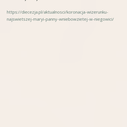
nowym
https://diecezja.pl/aktualnosci/koronacja-wizerunku-
oknie
najswietszej-maryi-panny-wniebowzietej-w-niegowici/