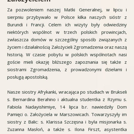
Za pozwoleniem naszej Matki Generalnej, w lipcu i
sierpniu przybywało w Polsce kilka naszych sióstr z
Burundi i Francji. Celem ich wizyty były odwiedziny
niektórych wspólnot w trzech polskich prowincjach,
zwłaszcza domów w szczególny sposób związanych z
życiem i działalnością Założycieli Zgromadzenia oraz naszą
historią. W czasie pobytu w polskich wspólnotach nasi
goście mieli okazję bliższego zapoznania się także z
siostrami Zgromadzenia, z prowadzonymi dziełami i
posługą apostolską.
Nasze siostry Afrykanki, wracająca po studiach w Brukseli
s. Bernardina Berahino i aktualna studentka z Rzymu s.
Fabiola Nadayishimiye, 14 lipca b.r. nawiedziły Dom
Pamięci o. Założyciela w Marszowicach. Towarzyszyły im
siostry z Balic: s. Klarissa Szczęsna i była misjonarka s.
Zuzanna Masłoń, a także s. Ilona Firszt, asystentka