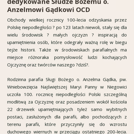
dedykowane Słudze Bożemu o.
Anzelmowi Gądkowi OCD
Obchody wielkiej rocznicy 100-lecia odzyskania przez
Polskę niepodległości ? po 123 latach niewoli, stały się dla
wielu środowisk ? małych ojczyzn ? inspiracją do
upamiętnienia osób, które odegrały ważną rolę w biegu
tejże historii. Także w środowiskach parafialnych ma
miejsce różnoraka pomysłowość ludzi kochających
Ojczyznę oraz twórców naszego ?dziś?.
Rodzinna parafia Sługi Bożego o. Anzelma Gądka, pw.
Wniebowzięcia Najświętszej Maryi Panny w Niegowici
uczciła 100. rocznicę niepodległości Polski szczególną
modlitwą za Ojczyznę oraz posadzeniem wokół kościoła
22 drzewek upamiętniających tyleż samo wybitnych
postaci, zasłużonych dla parafii, albo pochodzących z
terenu parafii, które przyczyniły się do wzrostu
duchowego wiernych w przeciągu ostatniego 200-lecia.