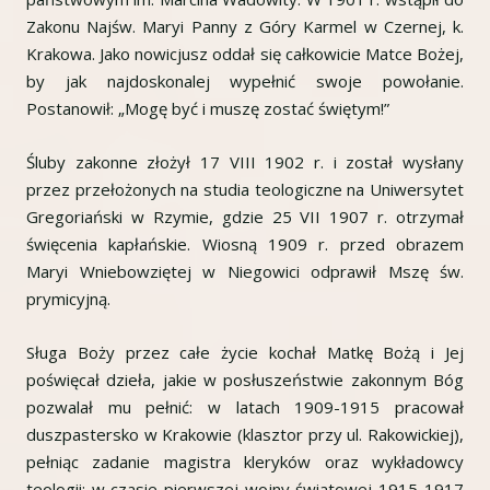
Zakonu Najśw. Maryi Panny z Góry Karmel w Czernej, k.
Krakowa. Jako nowicjusz oddał się całkowicie Matce Bożej,
by jak najdoskonalej wypełnić swoje powołanie.
Postanowił: „Mogę być i muszę zostać świętym!”
Śluby zakonne złożył 17 VIII 1902 r. i został wysłany
przez przełożonych na studia teologiczne na Uniwersytet
Gregoriański w Rzymie, gdzie 25 VII 1907 r. otrzymał
święcenia kapłańskie. Wiosną 1909 r. przed obrazem
Maryi Wniebowziętej w Niegowici odprawił Mszę św.
prymicyjną.
Sługa Boży przez całe życie kochał Matkę Bożą i Jej
poświęcał dzieła, jakie w posłuszeństwie zakonnym Bóg
pozwalał mu pełnić: w latach 1909-1915 pracował
duszpastersko w Krakowie (klasztor przy ul. Rakowickiej),
pełniąc zadanie magistra kleryków oraz wykładowcy
teologii; w czasie pierwszej wojny światowej 1915-1917