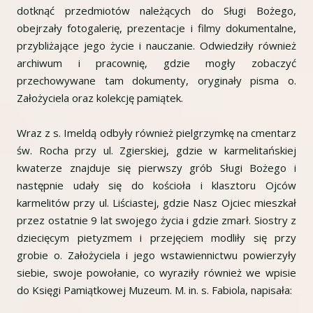
dotknąć przedmiotów należących do Sługi Bożego,
obejrzały fotogalerię, prezentacje i filmy dokumentalne,
przybliżające jego życie i nauczanie. Odwiedziły również
archiwum i pracownię, gdzie mogły zobaczyć
przechowywane tam dokumenty, oryginały pisma o.
Założyciela oraz kolekcję pamiątek.
Wraz z s. Imeldą odbyły również pielgrzymkę na cmentarz
św. Rocha przy ul. Zgierskiej, gdzie w karmelitańskiej
kwaterze znajduje się pierwszy grób Sługi Bożego i
następnie udały się do kościoła i klasztoru Ojców
karmelitów przy ul. Liściastej, gdzie Nasz Ojciec mieszkał
przez ostatnie 9 lat swojego życia i gdzie zmarł. Siostry z
dziecięcym pietyzmem i przejęciem modliły się przy
grobie o. Założyciela i jego wstawiennictwu powierzyły
siebie, swoje powołanie, co wyraziły również we wpisie
do Księgi Pamiątkowej Muzeum. M. in. s. Fabiola, napisała: