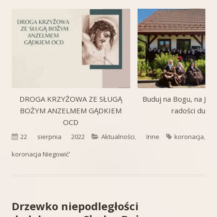
DROGA KRZYŻOWA ZE SŁUGĄ
Buduj na Bogu, na Jego
BOŻYM ANZELMEM GĄDKIEM
radości duch
OCD
Opublikowano
Kategorie
Tagi
22 sierpnia 2022
Aktualności
,
Inne
koronacja
,
koronacja Niegowić'
Drzewko niepodległości