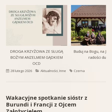
DROGA KRZYŻOWA ZE SŁUGĄ
Buduj na Bogu, na Jego
BOŻYM ANZELMEM GĄDKIEM
radości duch
OCD
Opublikowano
Kategorie
Tagi
28 lutego 2026
Aktualności
,
Inne
Czerna
Wakacyjne spotkanie sióstr z
Burundi i Francji z Ojcem
Założycielem