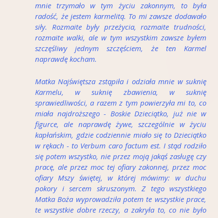
mnie trzymało w tym życiu zakonnym, to była
radość, że jestem karmelitą. To mi zawsze dodawało
siły. Rozmaite były przeżycia, rozmaite trudności,
rozmaite walki, ale w tym wszystkim zawsze byłem
szczęśliwy jednym szczęściem, że ten Karmel
naprawdę kocham.
Matka Najświętsza zstąpiła i odziała mnie w suknię
Karmelu, w suknię zbawienia, w suknię
sprawiedliwości, a razem z tym powierzyła mi to, co
miała najdroższego
-
Boskie Dzieciątko, już nie w
figurce, ale naprawdę żywe, szczególnie w życiu
kapłańskim, gdzie codziennie miało się to Dzieciątko
w rękach
-
to Verbum caro factum est. I stąd rodziło
się potem wszystko, nie przez moją jakąś zasługę czy
pracę, ale przez moc tej ofiary zakonnej, przez moc
ofiary Mszy świętej, w której mówimy: w duchu
pokory i sercem skruszonym. Z tego wszystkiego
Matka Boża wyprowadziła potem te wszystkie prace,
te wszystkie dobre rzeczy, a zakryła to, co nie było