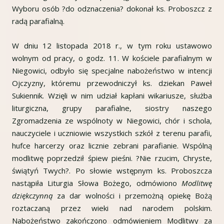
Wyboru osób ?do odznaczenia? dokonał ks. Proboszcz z
radą parafialną.
W dniu 12 listopada 2018 r., w tym roku ustawowo
wolnym od pracy, o godz. 11. W kościele parafialnym w
Niegowici, odbyło się specjalne nabożeństwo w intencji
Ojczyzny, któremu przewodniczył ks. dziekan Paweł
Sukiennik. Wzięli w nim udział kapłani wikariusze, służba
liturgiczna, grupy parafialne, siostry naszego
Zgromadzenia ze wspólnoty w Niegowici, chór i schola,
nauczyciele i uczniowie wszystkich szkół z terenu parafii,
hufce harcerzy oraz licznie zebrani parafianie. Wspólną
modlitwę poprzedził śpiew pieśni. ?Nie rzucim, Chryste,
świątyń Twych?. Po słowie wstępnym ks. Proboszcza
nastąpiła Liturgia Słowa Bożego, odmówiono
Modlitwę
dziękczynną
za dar wolności i przemożną opiekę Bożą
roztaczaną przez wieki nad narodem polskim.
Nabożeństwo zakończono odmówieniem Modlitwy za