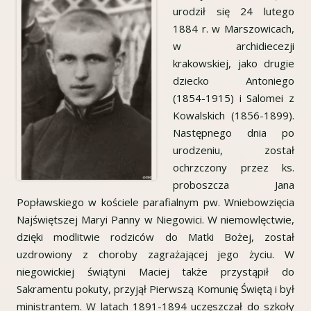
urodził się 24 lutego
1884 r. w Marszowicach,
w archidiecezji
krakowskiej, jako drugie
dziecko Antoniego
(1854-1915) i Salomei z
Kowalskich (1856-1899).
Następnego dnia po
urodzeniu, został
ochrzczony przez ks.
proboszcza Jana
Popławskiego w kościele parafialnym pw. Wniebowzięcia
Najświętszej Maryi Panny w Niegowici. W niemowlęctwie,
dzięki modlitwie rodziców do Matki Bożej, został
uzdrowiony z choroby zagrażającej jego życiu. W
niegowickiej świątyni Maciej także przystąpił do
Sakramentu pokuty, przyjął Pierwszą Komunię Świętą i był
ministrantem. W latach 1891-1894 uczęszczał do szkoły