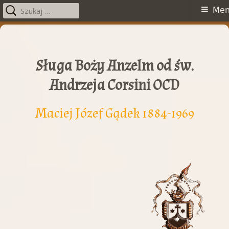
Szukaj:
Menu
Me
główne
Przeskocz
do
treści
Sługa Boży Anzelm od św.
Andrzeja Corsini OCD
Maciej Józef Gądek 1884-1969