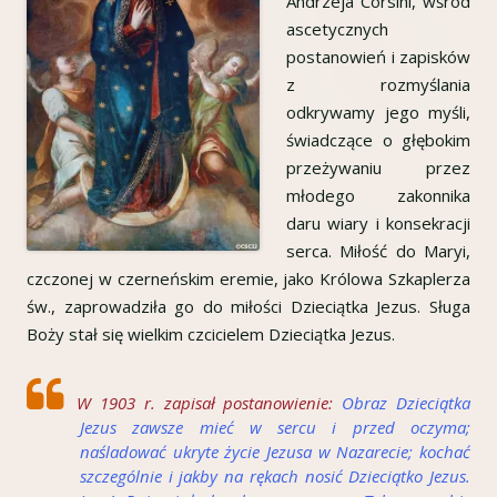
Andrzeja Corsini, wśród
ascetycznych
postanowień i zapisków
z rozmyślania
odkrywamy jego myśli,
świadczące o głębokim
przeżywaniu przez
młodego zakonnika
daru wiary i konsekracji
serca. Miłość do Maryi,
czczonej w czerneńskim eremie, jako Królowa Szkaplerza
św., zaprowadziła go do miłości Dzieciątka Jezus. Sługa
Boży stał się wielkim czcicielem Dzieciątka Jezus.
W 1903 r. zapisał postanowienie:
Obraz Dzieciątka
Jezus zawsze mieć w sercu i przed oczyma;
naśladować ukryte życie Jezusa w Nazarecie; kochać
szczególnie i jakby na rękach nosić Dzieciątko Jezus.