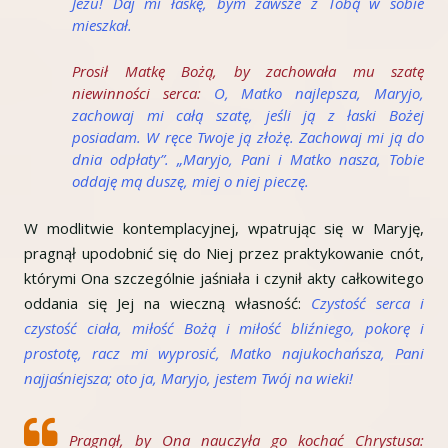
Jezu! Daj mi łaskę, bym zawsze z Tobą w sobie
mieszkał.
Prosił Matkę Bożą, by zachowała mu szatę
niewinności serca:
O, Matko najlepsza, Maryjo,
zachowaj mi całą szatę, jeśli ją z łaski Bożej
posiadam. W ręce Twoje ją złożę. Zachowaj mi ją do
dnia odpłaty”. „Maryjo, Pani i Matko nasza, Tobie
oddaję mą duszę, miej o niej pieczę.
W modlitwie kontemplacyjnej, wpatrując się w Maryję,
pragnął upodobnić się do Niej przez praktykowanie cnót,
którymi Ona szczególnie jaśniała i czynił akty całkowitego
oddania się Jej na wieczną własność:
Czystość serca i
czystość ciała, miłość Bożą i miłość bliźniego, pokorę i
prostotę, racz mi wyprosić, Matko najukochańsza, Pani
najjaśniejsza; oto ja, Maryjo, jestem Twój na wieki!
Pragnął, by Ona nauczyła go kochać Chrystusa: