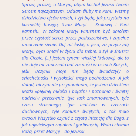
Spraw, proszę, o Maryjo, abym kochał Jezusa Twoim
Sercem najczystszym. Oddam śluby me Panu, wezmę
dziedzictwo ojców moich, i żył będę, jak przystało na
karmelitę bosego, Syna Maryi – Królowej i Pani
Karmelu. W zakonie Maryi winienem być aniołem
przez czystość serca, przez posłuszeństwo, i zupełne
umorzenie siebie. Daj mi łaskę, o Jezu, za przyczyną
Maryi, bym umarł w życiu dla siebie, a żył w śmierci
dla Ciebie. […] Jestem synem wielkiej Królowej, ale to
nie daje mi znaczenia ani zacności w oczach Bożych,
jeśli uczynki moje nie będą świadczyły o
szlachetności i wysokości mego pochodzenia. A jak
dotąd, niczym nie przypominam, że jestem dzieckiem
Matki «pięknej miłości i bojaźni i poznania i świętej
nadziei»; przeciwnie, tyle łask zmarnowanych, tyle
czasu straconego, tyle lenistwa w rzeczach
duchownych, tyle Komunii świętych, a tak mało
owocu! Wszystko czynić z czystą intencją dla Boga, z
jak największym zapałem i gorliwością. Wola i chwała
Boża, przez Maryję – do Jezusa!