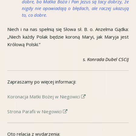
dobre, bo Matka Boża i Pan Jezus są tacy dobrzy, że
nigdy nie opowiadają o błędach, ale raczej ukazują
to, co dobre.
Niech i na nas spełnią się Słowa sł. B. o. Anzelma Gądka:
„Niech każdy Polak będzie koroną Maryi, jak Maryja jest
Królową Polski.”
s. Konrada Dubel CSCIJ
Zapraszamy po więcej informacji:
Strona
Koronacja Matki Bożej w Niegowici
otwiera
Strona
Strona Parafii w Niegowici
się
otwiera
w
się
nowym
Oto relacja z wydarzenia:
w
oknie