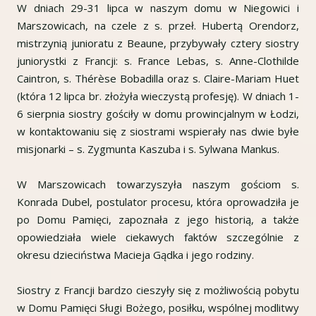
W dniach 29-31 lipca w naszym domu w Niegowici i
Marszowicach, na czele z s. przeł. Hubertą Orendorz,
mistrzynią junioratu z Beaune, przybywały cztery siostry
juniorystki z Francji: s. France Lebas, s. Anne-Clothilde
Caintron, s. Thérèse Bobadilla oraz s. Claire-Mariam Huet
(która 12 lipca br. złożyła wieczystą profesję). W dniach 1-
6 sierpnia siostry gościły w domu prowincjalnym w Łodzi,
w kontaktowaniu się z siostrami wspierały nas dwie byłe
misjonarki – s. Zygmunta Kaszuba i s. Sylwana Mankus.
W Marszowicach towarzyszyła naszym gościom s.
Konrada Dubel, postulator procesu, która oprowadziła je
po Domu Pamięci, zapoznała z jego historią, a także
opowiedziała wiele ciekawych faktów szczególnie z
okresu dzieciństwa Macieja Gądka i jego rodziny.
Siostry z Francji bardzo cieszyły się z możliwością pobytu
w Domu Pamięci Sługi Bożego, posiłku, wspólnej modlitwy