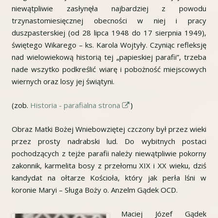
niewątpliwie zasłynęła najbardziej z powodu
trzynastomiesięcznej obecności w niej i pracy
duszpasterskiej (od 28 lipca 1948 do 17 sierpnia 1949),
świętego Wikarego – ks. Karola Wojtyły. Czyniąc refleksję
nad wielowiekową historią tej „papieskiej parafii”, trzeba
nade wszytko podkreślić wiarę i pobożność miejscowych
wiernych oraz losy jej świątyni.
Strona
(zob.
Historia - parafialna strona
)
otwiera
Obraz Matki Bożej Wniebowziętej czczony był przez wieki
się
przez prosty nadrabski lud. Do wybitnych postaci
w
pochodzących z tejże parafii należy niewątpliwie pokorny
nowym
zakonnik, karmelita bosy z przełomu XIX i XX wieku, dziś
oknie
kandydat na ołtarze Kościoła, który jak perła lśni w
koronie Maryi – Sługa Boży o. Anzelm Gądek OCD.
Maciej Józef Gądek