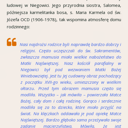
ludowej w Niegowici. Jego przyrodnia siostra, Salomea,
późniejsza karmelitanka bosa, s. Maria Karmela od św.
Józefa OCD (1906-1978), tak wspomina atmosferę domu
rodzinnego:
Nasi najdrożsi rodzice byli naprawdę bardzo dobrzy i
religijni. Często uczęszczali do św. Sakramentów,
zwłaszcza mamusia miała wielkie nabożeństwo do
Matki Najświętszej. Nasz kościół parafialny w
Niegowici był pod wezwaniem Matki Bożej
Wniebowziętej. Jest tu Jej cudowny obraz pochodzący
z początku XVII-go wieku, umieszczony w wielkim
ołtarzu. Przed tym obrazem mamusia często się
modliła. Wszystko – jak mówiła – powierzała Matce
Bożej, cały dom i całą rodzinę. Gorąco i serdecznie
modliła się za to dziecko, które miało przyjść na
świat. Na klęczkach oddawała je pod opiekę Matce
Najświętszej. Bardzo głęboko sama przeżywała swoje
zadanie macierzyństwa. Mówiła, że jest