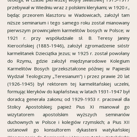
przebywał w Wiedniu wraz z polskimi klerykami; w 1920 r.,
będąc przeorem klasztoru w Wadowicach, założył tam
niższe seminarium i tego samego roku został mianowany
pierwszym prowincjałem karmelitów bosych w Polsce; w
1921 r. przy współudziale sł. B. Teresy Janiny
Kierocińskiej (1885-1946), założył zgromadzenie sióstr
karmelitanek Dzieciątka Jezus; w 1925 r. został powołany
do Rzymu, gdzie założył międzynarodowe Kolegium
Karmelitów Bosych (przekształcone później w Papieski
Wydział Teologiczny „Teresianum”) i przez prawie 20 lat
(1926-1945) był rektorem tej karmelitańskiej uczelni,
formując kleryków do kapłaństwa; w latach 1931-1947 był
doradcą generała zakonu; od 1929-1953 r. pracował dla
Stolicy Apostolskiej; papież Pius XI mianował go
wizytatorem apostolskim wyższych seminariów
duchownych w Polsce i kolegiów rzymskich; a Pius XII
ustanowił go konsultorem dykasterii watykańskiej