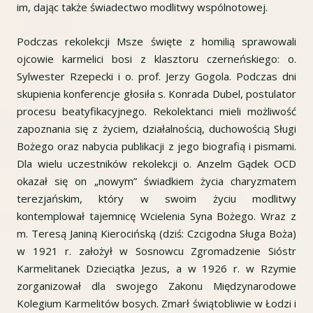
im, dając także świadectwo modlitwy wspólnotowej.
Podczas rekolekcji Msze święte z homilią sprawowali
ojcowie karmelici bosi z klasztoru czerneńskiego: o.
Sylwester Rzepecki i o. prof. Jerzy Gogola. Podczas dni
skupienia konferencje głosiła s. Konrada Dubel, postulator
procesu beatyfikacyjnego. Rekolektanci mieli możliwość
zapoznania się z życiem, działalnością, duchowością Sługi
Bożego oraz nabycia publikacji z jego biografią i pismami.
Dla wielu uczestników rekolekcji o. Anzelm Gądek OCD
okazał się on „nowym” świadkiem życia charyzmatem
terezjańskim, który w swoim życiu modlitwy
kontemplował tajemnicę Wcielenia Syna Bożego. Wraz z
m. Teresą Janiną Kierocińską (dziś: Czcigodna Sługa Boża)
w 1921 r. założył w Sosnowcu Zgromadzenie Sióstr
Karmelitanek Dzieciątka Jezus, a w 1926 r. w Rzymie
zorganizował dla swojego Zakonu Międzynarodowe
Kolegium Karmelitów bosych. Zmarł świątobliwie w Łodzi i