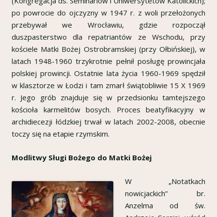
(Kongregacja ds. Seminariów i Uniwersytetów Katolickich);
po powrocie do ojczyzny w 1947 r. z woli przełożonych
przebywał we Wrocławiu, gdzie rozpoczął
duszpasterstwo dla repatriantów ze Wschodu, przy
kościele Matki Bożej Ostrobramskiej (przy Ołbińskiej), w
latach 1948-1960 trzykrotnie pełnił posługę prowincjała
polskiej prowincji. Ostatnie lata życia 1960-1969 spędził
w klasztorze w Łodzi i tam zmarł świątobliwie 15 X 1969
r. Jego grób znajduje się w przedsionku tamtejszego
kościoła karmelitów bosych. Proces beatyfikacyjny w
archidiecezji łódzkiej trwał w latach 2002-2008, obecnie
toczy się na etapie rzymskim.
Modlitwy Sługi Bożego do Matki Bożej
W „Notatkach
nowicjackich” br.
Anzelma od św.