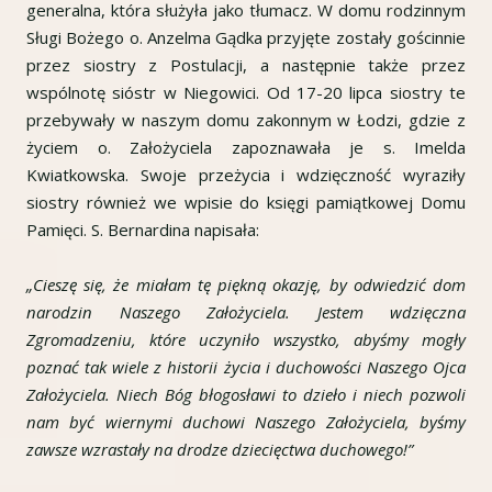
generalna, która służyła jako tłumacz. W domu rodzinnym
Sługi Bożego o. Anzelma Gądka przyjęte zostały gościnnie
przez siostry z Postulacji, a następnie także przez
wspólnotę sióstr w Niegowici. Od 17-20 lipca siostry te
przebywały w naszym domu zakonnym w Łodzi, gdzie z
życiem o. Założyciela zapoznawała je s. Imelda
Kwiatkowska. Swoje przeżycia i wdzięczność wyraziły
siostry również we wpisie do księgi pamiątkowej Domu
Pamięci. S. Bernardina napisała:
„Cieszę się, że miałam tę piękną okazję, by odwiedzić dom
narodzin Naszego Założyciela. Jestem wdzięczna
Zgromadzeniu, które uczyniło wszystko, abyśmy mogły
poznać tak wiele z historii życia i duchowości Naszego Ojca
Założyciela. Niech Bóg błogosławi to dzieło i niech pozwoli
nam być wiernymi duchowi Naszego Założyciela, byśmy
zawsze wzrastały na drodze dziecięctwa duchowego!”