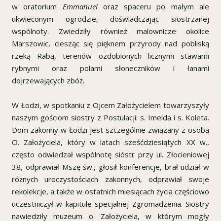
w oratorium
Emmanuel
oraz spaceru po małym ale
ukwieconym ogrodzie, doświadczając siostrzanej
wspólnoty. Zwiedziły również malownicze okolice
Marszowic, ciesząc się pięknem przyrody nad pobliską
rzeką Rabą, terenów ozdobionych licznymi stawami
rybnymi oraz polami słoneczników i łanami
dojrzewających zbóż.
W Łodzi, w spotkaniu z Ojcem Założycielem towarzyszyły
naszym gościom siostry z Postulacji: s. Imelda i s. Koleta.
Dom zakonny w Łodzi jest szczególnie związany z osobą
O. Założyciela, który w latach sześćdziesiątych XX w.,
często odwiedzał wspólnotę sióstr przy ul. Złocieniowej
38, odprawiał Mszę św., głosił konferencje, brał udział w
różnych uroczystościach zakonnych, odprawiał swoje
rekolekcje, a także w ostatnich miesiącach życia częściowo
uczestniczył w kapitule specjalnej Zgromadzenia. Siostry
nawiedziły muzeum o. Założyciela, w którym mogły