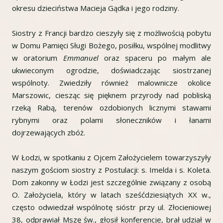
okresu dzieciństwa Macieja Gądka i jego rodziny.
Siostry z Francji bardzo cieszyły się z możliwością pobytu
w Domu Pamięci Sługi Bożego, posiłku, wspólnej modlitwy
w oratorium
Emmanuel
oraz spaceru po małym ale
ukwieconym ogrodzie, doświadczając siostrzanej
wspólnoty. Zwiedziły również malownicze okolice
Marszowic, ciesząc się pięknem przyrody nad pobliską
rzeką Rabą, terenów ozdobionych licznymi stawami
rybnymi oraz polami słoneczników i łanami
dojrzewających zbóż.
W Łodzi, w spotkaniu z Ojcem Założycielem towarzyszyły
naszym gościom siostry z Postulacji: s. Imelda i s. Koleta.
Dom zakonny w Łodzi jest szczególnie związany z osobą
O. Założyciela, który w latach sześćdziesiątych XX w.,
często odwiedzał wspólnotę sióstr przy ul. Złocieniowej
38, odprawiał Mszę św., głosił konferencje, brał udział w