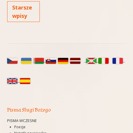
Starsze
wpisy
Główny
panel
boczny
Pisma Sługi Bożego
PISMA WCZESNE
Poezje