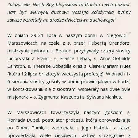
Założyciela. Niech Bóg błogosławi to dzieło i niech pozwoli
nam być wiernymi duchowi Naszego Założyciela, byśmy
zawsze wzrastały na drodze dziecięctwa duchowego!”
W dniach 29-31 lipca w naszym domu w Niegowici i
Marszowicach, na czele z s. przeł. Hubertą Orendorz,
mistrzynią junioratu z Beaune, przybywały cztery siostry
juniorystki z Francji: s. France Lebas, s. Anne-Clothilde
Caintron, s. Thérèse Bobadilla oraz s. Claire-Mariam Huet
(która 12 lipca br. złożyła wieczystą profesję). W dniach 1-
6 sierpnia siostry gościły w domu prowincjalnym w Łodzi,
w kontaktowaniu się z siostrami wspierały nas dwie byłe
misjonarki – s. Zygmunta Kaszuba i s. Sylwana Mankus.
W Marszowicach towarzyszyła naszym gościom s.
Konrada Dubel, postulator procesu, która oprowadziła je
po Domu Pamięci, zapoznała z jego historią, a także
opowiedziała wiele ciekawych faktów szczególnie z