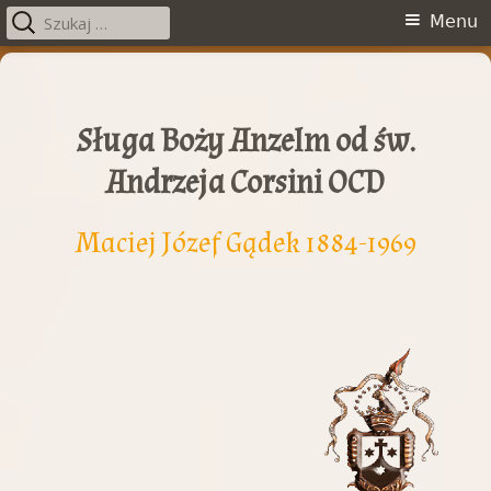
Szukaj:
Menu
Menu
główne
Przeskocz
do
treści
Sługa Boży Anzelm od św.
Andrzeja Corsini OCD
Maciej Józef Gądek 1884-1969