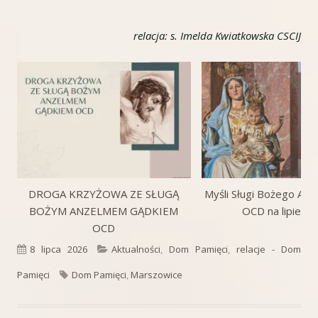
relacja: s. Imelda Kwiatkowska CSCIJ
DROGA KRZYŻOWA ZE SŁUGĄ
Myśli Sługi Bożego An
BOŻYM ANZELMEM GĄDKIEM
OCD na lipiec 
OCD
Opublikowano
Kategorie
8 lipca 2026
Aktualności
,
Dom Pamięci
,
relacje - Dom
Tagi
Pamięci
Dom Pamięci
,
Marszowice