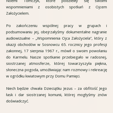
Noemi Tomczyk, które podzieliły się swoimi
wspomnieniami z osobistych spotkań z Ojcem
Założycielem.
Po zakończeniu wspólnej pracy w grupach i
podsumowaniu jej, obejrzałyśmy dokumentalne nagranie
audiowizualne – „Wspomnienia Ojca Założyciela”, który z
okazji obchodów w Sosnowcu 65. rocznicy jego profesji
zakonnej, 17 sierpnia 1967 r., mówił o swoim powołaniu
do Karmelu. Nasze spotkanie przebiegało w radosnej,
siostrzanej atmosferze, której towarzyszyła piękna,
słoneczna pogoda, umożliwiając nam rozmowy i rekreację
w ogródku kwiatowym przy Domu Pamięci.
Niech będzie chwała Dzieciątku Jezus – za obfitość Jego
łask i dar siostrzanej komunii, której mogłyśmy znów
doświadczyć.