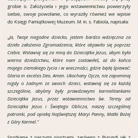
grobie o. Założyciela i jego wstawiennictwu powierzyły
siebie, swoje powołanie, co wyraziły również we wpisie
do Księgi Pamiątkowej Muzeum. M. in. s. Fabiola, napisała:
„
Ja, Twoje niegodne dziecko, jestem bardzo wdzięczna za
dzieło założenia Zgromadzenia, które objawiło się poprzez
Ciebie. Wstawiaj się za mną do Dzieciątka Jezus, abym była
wierna dziedzictwu, które nam zostawiłeś, aż do końca
mojego ziemskiego życia i w wieczności, gdzie będę śpiewać:
Gloria in excelsis Deo. Amen. Ukochany Ojcze, nie zapominaj
nigdy o żadnym ze swoich dzieci, wstawiaj się za każdą
szczególnie, abyśmy były prawdziwymi karmelitankami
Dzieciątka Jezus, przez wstawiennictwo św. Teresy od
Dzieciątka Jezus i Świętego Oblicza, naszej szczególnej
patronki, pod opieką Najświętszej Maryi Panny, Matki Bożej
z Góry Karmel.”
Spotkania z naszymi siostrami, zarówno z Burundi jak z