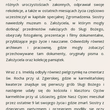
różnych uroczystościach zakonnych, odprawiał swoje
rekolekcje, a także w ostatnich miesiącach życia częściowo
uczestniczył w kapitule specjalnej Zgromadzenia. Siostry
nawiedziły muzeum o. Założyciela, w którym mogły
dotknąć przedmiotów należących do Sługi Bożego,
obejrzały fotogalerię, prezentacje i filmy dokumentalne,
przybliżające jego życie i nauczanie. Odwiedziły również
archiwum i pracownię, gdzie mogły zobaczyć
przechowywane tam dokumenty, oryginały pisma o.
Założyciela oraz kolekcję pamiątek.
Wraz z s. Imeldą odbyły również pielgrzymkę na cmentarz
św. Rocha przy ul. Zgierskiej, gdzie w karmelitańskiej
kwaterze znajduje się pierwszy grób Sługi Bożego i
następnie udały się do kościoła i klasztoru Ojców
karmelitów przy ul. Liściastej, gdzie Nasz Ojciec mieszkał
przez ostatnie 9 lat swojego życia i gdzie zmarł. Siostry z
dziecięcym pietyzmem i przejęciem modliły się przy