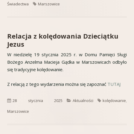
Tagi
Świadectwa
Marszowice
Relacja z kolędowania Dzieciątku
Jezus
W niedzielę 19 stycznia 2025 r. w Domu Pamięci Sługi
Bożego Anzelma Macieja Gądka w Marszowicach odbyło
się tradycyjne kolędowanie.
Z relacją z tego wydarzenia można się zapoznać
TUTAJ
Opublikowano
Kategorie
Tagi
28 stycznia 2025
Aktualności
kolędowanie
,
Marszowice