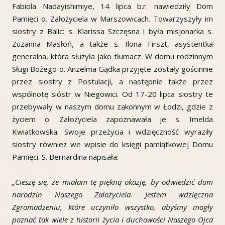
Fabiola Nadayishimiye, 14 lipca b.r. nawiedziły Dom
Pamięci o. Założyciela w Marszowicach. Towarzyszyły im
siostry z Balic: s. Klarissa Szczęsna i była misjonarka s.
Zuzanna Masłoń, a także s. Ilona Firszt, asystentka
generalna, która służyła jako tłumacz. W domu rodzinnym
Sługi Bożego o. Anzelma Gądka przyjęte zostały gościnnie
przez siostry z Postulacji, a następnie także przez
wspólnotę sióstr w Niegowici. Od 17-20 lipca siostry te
przebywały w naszym domu zakonnym w Łodzi, gdzie z
życiem o. Założyciela zapoznawała je s. Imelda
Kwiatkowska. Swoje przeżycia i wdzięczność wyraziły
siostry również we wpisie do księgi pamiątkowej Domu
Pamięci. S. Bernardina napisała:
„Cieszę się, że miałam tę piękną okazję, by odwiedzić dom
narodzin Naszego Założyciela. Jestem wdzięczna
Zgromadzeniu, które uczyniło wszystko, abyśmy mogły
poznać tak wiele z historii życia i duchowości Naszego Ojca